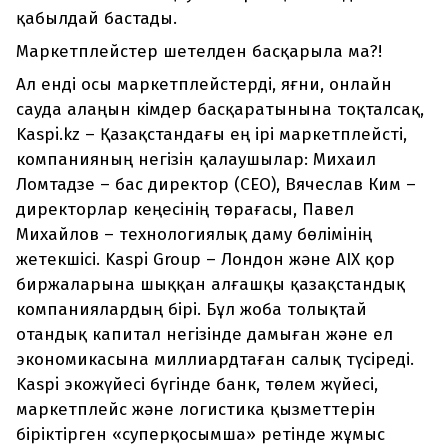
қабылдай бастады.
Маркетплейстер шетелден басқарыла ма?!
Ал енді осы маркетплейстерді, яғни, онлайн
сауда алаңын кімдер басқаратынына тоқталсақ,
Kaspi.kz – Қазақстандағы ең ірі маркетплейсті,
компанияның негізін қалаушылар: Михаил
Ломтадзе – бас директор (CEO), Вячеслав Ким –
директорлар кеңесінің төрағасы, Павел
Михайлов – технологиялық даму бөлімінің
жетекшісі. Kaspi Group – Лондон және AIX қор
биржаларына шыққан алғашқы қазақстандық
компаниялардың бірі. Бұл жоба толықтай
отандық капитал негізінде дамыған және ел
экономикасына миллиардтаған салық түсіреді.
Kaspi экожүйесі бүгінде банк, төлем жүйесі,
маркетплейс және логистика қызметтерін
біріктірген «суперқосымша» ретінде жұмыс