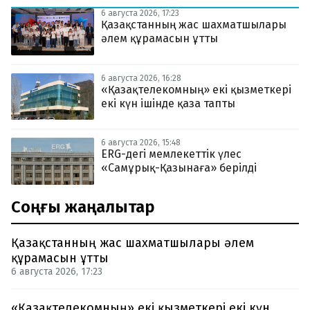
6 августа 2026, 17:23
Қазақстанның жас шахматшылары
әлем құрамасын ұтты
6 августа 2026, 16:28
«Қазақтелекомның» екі қызметкері
екі күн ішінде қаза тапты
6 августа 2026, 15:48
ERG-дегі мемлекеттік үлес
«Самұрық-Қазынаға» берілді
Соңғы жаңалықтар
Қазақстанның жас шахматшылары әлем
құрамасын ұтты
6 августа 2026, 17:23
«Қазақтелекомның» екі қызметкері екі күн