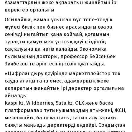
Азаматтардың жеке ақпаратын жинайтын ірі
деректер орталығы
Осылайша, маман ұсынған бұл тепе-теңдік
жүйесі билік пен бизнес арасындағы өзара
сенімді нығайтып қана қоймай, қоғамның
тұрақты дамуы мен ұлттық қауіпсіздіктің
сақталуына да негіз қалайды. Экономика
ғылымының докторы, профессор Бейсенбек
Зиябеков те әріптесінің сөзін қуаттайды.
«Цифрландыру дәуірінде маркетплейстер тек
сауда алаңы ғана емес, адамдардың жеке
ақпаратын жинайтын ірі деректер орталығына
айналды.
Kaspi.kz, Wildberries, Satu.kz, OLX және басқа
платформалар тұтынушылардың аты-жөні, ЖСН,
мекенжайы, банк картасы, сатып алу тарихы
сияқты маңызды деректерді өңдейді. Сондықтан