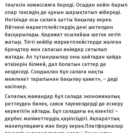
теңгесін комиссияға береді. Осыдан кейін барып
олар таксидің де құнын шарықтатып жібереді.
Негізінде осы салаға қатты бақылау керек.
Өйткені маркетплейстердің дені шетелден
басқарылады. Қаражат осылайша шетке кетіп
жатыр. Тіпті кейбір маркетплейстерде жалған
брендтер мен сапасыз өнімдер сатылып
жатады. Ал тұтынушылар оны қайтадан қайда
өткізерін білмей, дал болатын сәттер де
кездеседі. Сондықтан бұл салаға нақты
мемлекет тарапынан бақылау қажет», – деді
кәсіпкер.
Салалық мамандар бұл салада экономикалық
реттеуден бөлек, саяси тәуекелдерді де ескеру
керектігін айтады. Бұл саладағы ең өзектісі –
дербес мәліметтердің қауіпсіздігі. Ақпараттық
манипуляцияға мән беру керек.Платформалар