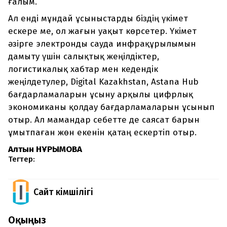
ғалым.
Ал енді мұндай ұсыныстарды біздің үкімет
ескере ме, ол жағын уақыт көрсетер. Үкімет
әзірге электронды сауда инфрақұрылымын
дамыту үшін салықтық жеңілдіктер,
логистикалық хабтар мен кедендік
жеңілдетулер, Digital Kazakhstan, Astana Hub
бағдарламаларын ұсыну арқылы цифрлық
экономиканы қолдау бағдарламаларын ұсынып
отыр. Ал мамандар себетте де саясат барын
ұмытпаған жөн екенін қатаң ескертіп отыр.
Алтын НҰРЫМОВА
Тегтер:
Сайт Әкімшілігі
Оқыңыз