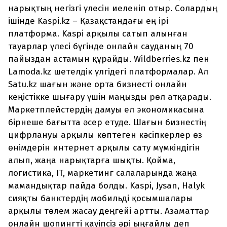
нарықтың негізгі үлесін иеленіп отыр. Солардың
ішінде Kaspi.kz – Қазақстандағы ең ірі
платформа. Kaspi арқылы сатып алынған
тауарлар үлесі бүгінде онлайн сауданың 70
пайыздан астамын құрайды. Wildberries.kz пен
Lamoda.kz шетелдік үлгідегі платформалар. Ал
Satu.kz шағын және орта бизнесті онлайн
кеңістікке шығару үшін маңызды рөл атқарады.
Маркетплейстердің дамуы ел экономикасына
бірнеше бағытта әсер етуде. Шағын бизнестің
цифрлануы арқылы көптеген кәсіпкерлер өз
өнімдерін интернет арқылы сату мүмкіндігін
алып, жаңа нарықтарға шықты. Қойма,
логистика, IT, маркетинг салаларында жаңа
мамандықтар пайда болды. Kaspi, Jysan, Halyk
сияқты банктердің мобильді қосымшалары
арқылы төлем жасау деңгейі артты. Азаматтар
онлайн шопингті қауіпсіз әрі ыңғайлы деп