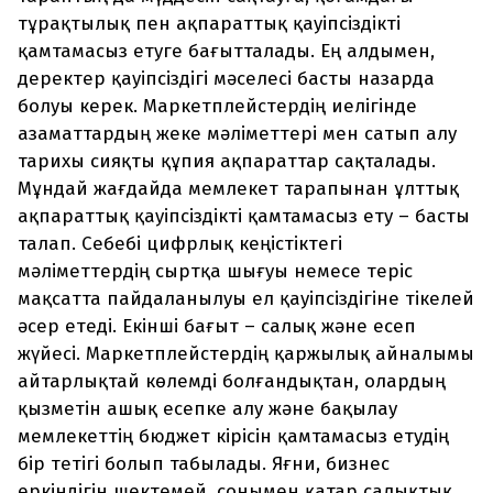
тұрақтылық пен ақпараттық қауіпсіздікті
қамтамасыз етуге бағытталады. Ең алдымен,
деректер қауіпсіздігі мәселесі басты назарда
болуы керек. Маркетплейстердің иелігінде
азаматтардың жеке мәліметтері мен сатып алу
тарихы сияқты құпия ақпараттар сақталады.
Мұндай жағдайда мемлекет тарапынан ұлттық
ақпараттық қауіпсіздікті қамтамасыз ету – басты
талап. Себебі цифрлық кеңістіктегі
мәліметтердің сыртқа шығуы немесе теріс
мақсатта пайдаланылуы ел қауіпсіздігіне тікелей
әсер етеді. Екінші бағыт – салық және есеп
жүйесі. Маркетплейстердің қаржылық айналымы
айтарлықтай көлемді болғандықтан, олардың
қызметін ашық есепке алу және бақылау
мемлекеттің бюджет кірісін қамтамасыз етудің
бір тетігі болып табылады. Яғни, бизнес
еркіндігін шектемей, сонымен қатар салықтық