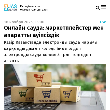
Республикалық
қоғамдық-саяси газеті
16 ноября 2025, 13:00
Live
Жаңалықтар
Онлайн сауда: маркетплейстер мен
Спорт
Газетке жазылу
Live
ақпараттық қауіпсіздік
PDF форматтағы газетті ай сайын электронды
Руханият
Қазір Қазақстанда электронды сауда нарығы
поштаңызға алып отырыңыз. Жаңа нөмір
Аймақ
шыққан сәтте сізге бірден жіберіледі. Тек email
қарқынды дамып келеді. Биыл елдегі
Архив
енгізіңіз, біз қалғанын өзіміз жібереміз.
Заң және тәртіп
электронды сауда көлемі 5 трлн теңгеден
асыпты.
Редакциямен байланыс
+7 708 604 51 06
Жарнама бөлімі
+7 701 220 64 52
Пошта
zhasalash100@gmail.com