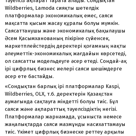
тәуелсіз ақпарат тарата алады. Сондықтан
Wildberries, Lamoda сияқты шетелдік
платформалар экономикалық емес, саяси
мақсатта қысым жасау құралы болуы мүмкін.
Саясаттанушы және экономикалық бақылаушы
Әсем Қасымханованың пікіріне сүйенсек,
маркетплейстердің деректері қоғамның нақты
әлеуметтік-экономикалық жағдайын көрсетеді,
ол саясатты модельдеуге әсер етеді. Сондай-ақ
ірі цифрлық бизнес иелері саяси шешімдерге
әсер ете бастайды.
«Сондықтан барлық ірі платформалар Kaspi,
Wildberries, OLX, т.б. деректерін Қазақстан
аумағында сақтауға міндетті болуы тиіс. Бұл
саяси және ақпараттық тәуелсіздіктің негізі.
Платформалар жарнамада, ұсыныста немесе
жаңалықтарда саяси мазмұнды насихаттамауы
тиіс. Үкімет цифрлық бизнеске реттеу арқылы