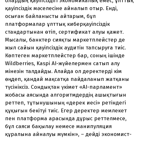
олардың қауіпсіздігі экономикалық емес, ұлттық
қауіпсіздік мәселесіне айналып отыр. Енді,
осыған байланысты айтарым, бұл
платформалар ұлттық киберқауіпсіздік
стандартынан өтіп, сертификат алуы қажет.
Мысалы, банктер сияқты маркетплейстер де
жыл сайын қауіпсіздік аудитін тапсыруға тиіс.
Көптеген маркетплейстер бар, соның ішінде
Wildberries, Kaspi AI-жүйелермен сатып алу
мінезін талдайды. Алайда ол деректерді кім
өңдеп, қандай мақсатқа пайдаланып жатқаны
түсініксіз. Сондықтан үкімет «AI-парламент»
жобасы аясында алгоритмдердің ашықтығын
реттеп, тұтынушының «дерек иесі» ретіндегі
құқығын бекітуі тиіс. Егер деректер мемлекет
пен платформа арасында дұрыс реттелмесе,
бұл саяси бақылау немесе манипуляция
құралына айналуы мүмкін», – дейді экономист-