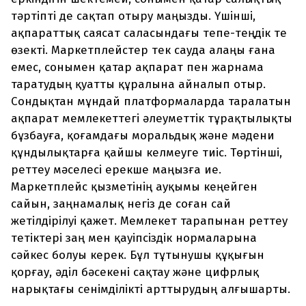
тәртіпті де сақтап отыру маңызды. Үшінші,
ақпараттық саясат саласындағы тепе-теңдік те
өзекті. Маркетплейстер тек сауда алаңы ғана
емес, сонымен қатар ақпарат пен жарнама
таратудың қуатты құралына айналып отыр.
Сондықтан мұндай платформаларда таралатын
ақпарат мемлекеттегі әлеуметтік тұрақтылықты
бұзбауға, қоғамдағы моральдық және мәдени
құндылықтарға қайшы келмеуге тиіс. Төртінші,
реттеу мәселесі ерекше маңызға ие.
Маркетплейс қызметінің ауқымы кеңейген
сайын, заңнамалық негіз де соған сай
жетілдірілуі қажет. Мемлекет тарапынан реттеу
тетіктері заң мен қауіпсіздік нормаларына
сәйкес болуы керек. Бұл тұтынушы құқығын
қорғау, әділ бәсекені сақтау және цифрлық
нарықтағы сенімділікті арттырудың алғышарты.