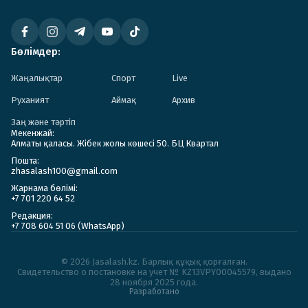
Бөлімдер:
Жаңалықтар
Спорт
Live
Руханият
Аймақ
Архив
Заң және тәртіп
Мекенжай:
Алматы қаласы. Жібек жолы көшесі 50. БЦ Квартал
Пошта:
zhasalash100@gmail.com
Жарнама бөлімі:
+7 701 220 64 52
Редакция:
+7 708 604 51 06 (WhatsApp)
© 2026 Jasalash.kz. Барлық құқық қорғалған.
Cвидетельство о постановке на учет № KZ13VPY00045579, выдано
28 ноября 2025 года.
Разработано