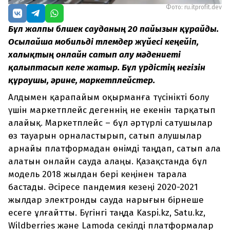
Фото: ru.itprofit.dev
Бұл жалпы бөлшек сауданың 20 пайызын құрайды.
Осылайша мобильді төлемдер жүйесі кеңейіп,
халықтың онлайн сатып алу мәдениеті
қалыптасып келе жатыр. Бұл үрдістің негізін
құраушы, әрине, маркетплейстер.
Алдымен қарапайым оқырманға түсінікті болу
үшін маркетплейс дегеннің не екенін тарқатып
алайық. Маркетплейс – бұл әртүрлі сатушылар
өз тауарын орналастырып, сатып алушылар
арнайы платформадан өнімді таңдап, сатып ала
алатын онлайн сауда алаңы. Қазақстанда бұл
модель 2018 жылдан бері кеңінен тарала
бастады. Әсіресе пандемия кезеңі 2020-2021
жылдар электронды сауда нарығын бірнеше
есеге ұлғайтты. Бүгінгі таңда Kaspi.kz, Satu.kz,
Wildberries және Lamoda секілді платформалар