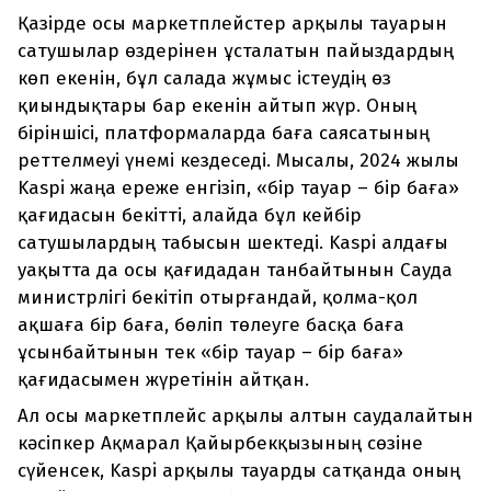
Қазірде осы маркетплейстер арқылы тауарын
сатушылар өздерінен ұсталатын пайыздардың
көп екенін, бұл салада жұмыс істеудің өз
қиындықтары бар екенін айтып жүр. Оның
біріншісі, платформаларда баға саясатының
реттелмеуі үнемі кездеседі. Мысалы, 2024 жылы
Kaspi жаңа ереже енгізіп, «бір тауар – бір баға»
қағидасын бекітті, алайда бұл кейбір
сатушылардың табысын шектеді. Kaspi алдағы
уақытта да осы қағидадан танбайтынын Сауда
министрлігі бекітіп отырғандай, қолма-қол
ақшаға бір баға, бөліп төлеуге басқа баға
ұсынбайтынын тек «бір тауар – бір баға»
қағидасымен жүретінін айтқан.
Ал осы маркетплейс арқылы алтын саудалайтын
кәсіпкер Ақмарал Қайырбекқызының сөзіне
сүйенсек, Kaspi арқылы тауарды сатқанда оның