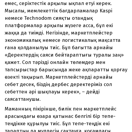
емес, серіктестік арқылы ықпал етуі керек.
Мысалы, мемлекеттік бағдарламалар Kaspi
немесе Technodom сияқты отандық
платформалар арқылы жүзеге асса, бұл екі
жаққа да тиімді. Негізінде, маркетплейстер
экономикалық немесе логистикалық мақсатта
ғана қолданылуы тиіс. Бұл бағытта арнайы
«Деректердің саяси бейтараптығы туралы заң»
қажет. Сол тәрізді онлайн төлемдер мен
тапсырыстар барысында жеке ақпаратты қорғау
өзекті тақырып. Маркетплейстерді арнайы
себет десек, біздің дербес деректеріміз сол
себеттен әрі шықпауы керек», – дейді
саясаттанушы.
Маманның пікірінше, билік пен маркетплейс
арасындағы өзара қатынас белгілі бір тепе-
теңдікке құрылуы тиіс. Бұл тепе-теңдік екі
тараптың да мүддесін сақтауға, қоғамдағы