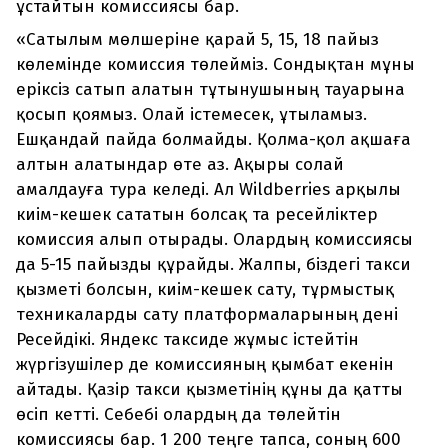
ұстайтын комиссиясы бар.
«Сатылым мөлшеріне қарай 5, 15, 18 пайыз
көлемінде комиссия төлейміз. Сондықтан мұны
еріксіз сатып алатын тұтынушының тауарына
қосып қоямыз. Олай істемесек, ұтыламыз.
Ешқандай пайда болмайды. Қолма-қол ақшаға
алтын алатындар өте аз. Ақыры солай
амалдауға тура келеді. Ал Wildberries арқылы
киім-кешек сататын болсақ та ресейліктер
комиссия алып отырады. Олардың комиссиясы
да 5-15 пайызды құрайды. Жалпы, біздегі такси
қызметі болсын, киім-кешек сату, тұрмыстық
техникаларды сату платформаларының дені
Ресейдікі. Яндекс таксиде жұмыс істейтін
жүргізушілер де комиссияның қымбат екенін
айтады. Қазір такси қызметінің құны да қатты
өсіп кетті. Себебі олардың да төлейтін
комиссиясы бар. 1 200 теңге тапса, соның 600