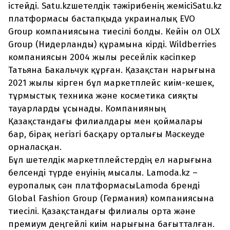
істейді. Satu.kzшетелдік тәжірибенің жемісіSatu.kz
платформасы бастапқыда украиналық EVO
Group компаниясына тиесілі болды. Кейін ол OLX
Group (Нидерланды) құрамына кірді. Wildberries
компаниясын 2004 жылы ресейлік кәсіпкер
Татьяна Бакальчук құрған. Қазақстан нарығына
2021 жылы кірген бұл маркетплейс киім-кешек,
тұрмыстық техника және косметика сияқты
тауарларды ұсынады. Компанияның
Қазақстандағы филиалдары мен қоймалары
бар, бірақ негізгі басқару орталығы Мәскеуде
орналасқан.
Бұл шетелдік маркетплейстердің ел нарығына
белсенді түрде енуінің мысалы. Lamoda.kz –
еуропалық сән платформасыLamoda бренді
Global Fashion Group (Германия) компаниясына
тиесілі. Қазақстандағы филиалы орта және
премиум деңгейлі киім нарығына бағытталған.