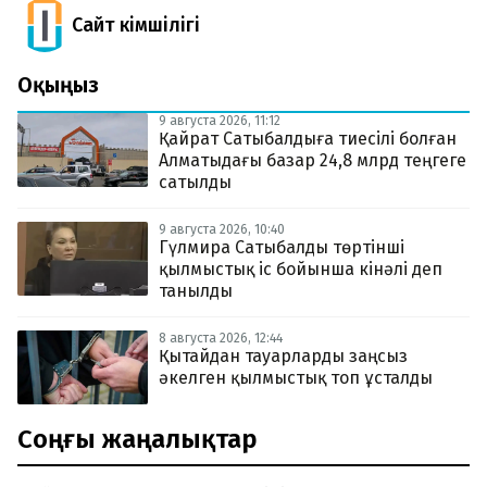
Сайт Әкімшілігі
Оқыңыз
9 августа 2026, 11:12
Қайрат Сатыбалдыға тиесілі болған
Алматыдағы базар 24,8 млрд теңгеге
сатылды
9 августа 2026, 10:40
Гүлмира Сатыбалды төртінші
қылмыстық іс бойынша кінәлі деп
танылды
8 августа 2026, 12:44
Қытайдан тауарларды заңсыз
әкелген қылмыстық топ ұсталды
Соңғы жаңалықтар