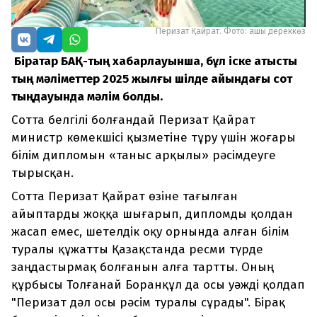
Перизат Қайрат. Фото: ашық дереккөз
Бірқатар БАҚ-тың хабарлауынша, бұл іске қатысты
тың мәліметтер 2025 жылғы шілде айындағы сот
тыңдауында мәлім болды.
Сотта белгілі болғандай Перизат Қайрат
министр көмекшісі қызметіне тұру үшін жоғары
білім дипломын «таныс арқылы» рәсімдеуге
тырысқан.
Сотта Перизат Қайрат өзіне тағылған
айыптарды жоққа шығарып, дипломды қолдан
жасап емес, шетелдік оқу орнында алған білім
туралы құжатты Қазақстанда ресми түрде
заңдастырмақ болғанын алға тартты. Оның
құрбысы Толғанай Боранқұл да осы уәжді қолдап
"Перизат дәл осы рәсім туралы сұрады". Бірақ