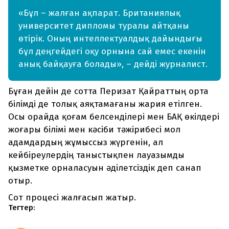
«Бұл – жалған ақпарат. Британиялық
университет дипломы туралы айтқаны
өтірік. Оның интеллектуалдық дайындығы
бұл деңгейдегі оқу орнына сай емес екенін
анық байқауға болады», – дейді журналист.
Бұған дейін де сотта Перизат Қайраттың орта
білімді де толық аяқтамағаны жария етілген.
Осы орайда қоғам белсенділері мен БАҚ өкілдері
жоғары білімі мен кәсіби тәжірибесі мол
адамдардың жұмыссыз жүргенін, ал
кейбіреулердің таныстықпен лауазымды
қызметке орналасуын әділетсіздік деп санап
отыр.
Сот процесі жалғасып жатыр.
Тегтер: