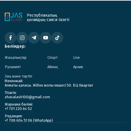
Республикалық
қоғамдық-саяси газеті
Бөлімдер:
Жаңалықтар
Спорт
Live
Руханият
Аймақ
Архив
Заң және тәртіп
Мекенжай:
Алматы қаласы. Жібек жолы көшесі 50. БЦ Квартал
Пошта:
zhasalash100@gmail.com
Жарнама бөлімі:
+7 701 220 64 52
Редакция:
+7 708 604 51 06 (WhatsApp)