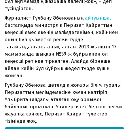
бұл әңгімеміздің жазбаша дәлелі жоқ», – деп
түсіндірген.
Журналист Гүлбану Әбенованың
айтуынша,
бастапқыда министрлік Перизат Қайраттың
кеңесші емес екенін мәлімдегенімен, кейіннен
оның бұл қызметке ресми түрде
тағайындалғаны анықталған. 2023 жылдың 17
мамырында шыққан №59-ж бұйрықпен ол
кеңесші ретінде тіркелген. Алайда бірнеше
айдан кейін бұл бұйрық жедел түрде күшін
жойған.
Гүлбану Әбенова шетелдік жоғары білім туралы
Перизаттың мәлімдемесіне күмән келтіріп,
Ұлыбританиядағы аталған оқу орнымен
байланыс орнатқан. Университет берген ресми
жауапқа сәйкес, Перизат Қайрат түлектер
тізімінде жоқ.