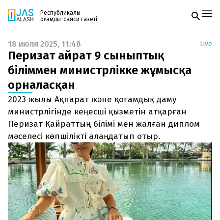
Республикалық
қоғамдық-саяси газеті
18 июля 2025, 11:48
Live
Жаңалықтар
Перизат Қайрат 9 сыныптық
Спорт
Газетке жазылу
Live
біліммен министрлікке жұмысқа
PDF форматтағы газетті ай сайын электронды
Руханият
орналасқан
поштаңызға алып отырыңыз. Жаңа нөмір
Аймақ
шыққан сәтте сізге бірден жіберіледі. Тек email
Архив
2023 жылы Ақпарат және қоғамдық даму
енгізіңіз, біз қалғанын өзіміз жібереміз.
Заң және тәртіп
министрлігінде кеңесші қызметін атқарған
Перизат Қайраттың білімі мен жалған диплом
Редакциямен байланыс
мәселесі көпшілікті алаңдатып отыр.
+7 708 604 51 06
Жарнама бөлімі
+7 701 220 64 52
Пошта
zhasalash100@gmail.com