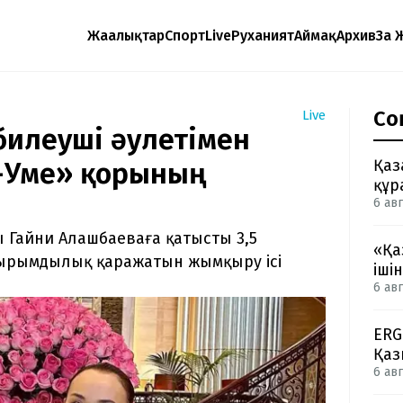
Жаңалықтар
Спорт
Live
Руханият
Аймақ
Архив
Заң 
Со
Live
 билеуші әулетімен
Қаз
р-Уме» қорының
құр
6 авг
 Гайни Алашбаеваға қатысты 3,5
«Қа
йырымдылық қаражатын жымқыру ісі
іші
6 авг
ERG
Қаз
6 авг