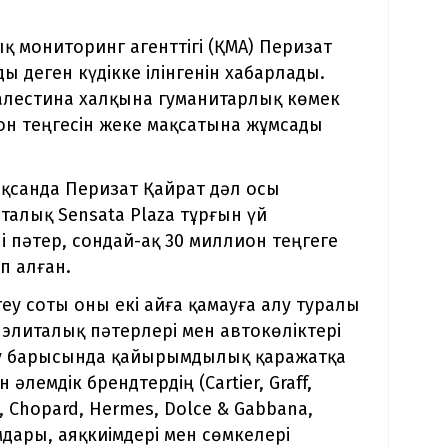
 мониторинг агенттігі (ҚМА) Перизат
 деген күдікке ілінгенін хабарлады.
алестина халқына гуманитарлық көмек
он теңгесін жеке мақсатына жұмсады
оқсанда Перизат Қайрат дәл осы
талық Sensata Plaza тұрғын үй
і пәтер, сондай-ақ 30 миллион теңгеге
п алған.
еу соты оны екі айға қамауға алу туралы
элиталық пәтерлері мен автокөліктері
інту барысында қайырымдылық қаражатқа
лемдік брендтердің (Cartier, Graff,
ce, Chopard, Hermes, Dolce & Gabbana,
ымдары, аяқкиімдері мен сөмкелері