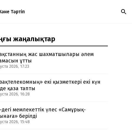
Және Тәртіп
ңғы жаңалықтар
ақстанның жас шахматшылары әлем
амасын ұтты
уста 2026, 17:23
зақтелекомның» екі қызметкері екі күн
нде қаза тапты
уста 2026, 16:28
-дегі мемлекеттік үлес «Самұрық-
ынаға» берілді
уста 2026, 15:48