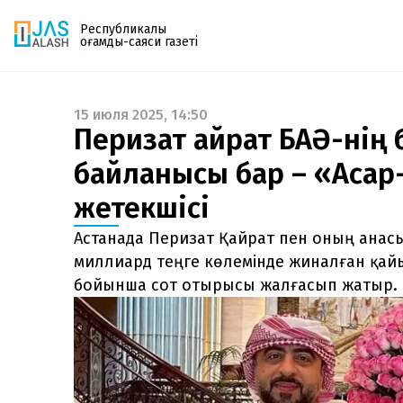
Республикалық
қоғамдық-саяси газеті
15 июля 2025, 14:50
Газетке жазылу
Перизат Қайрат БАӘ-нің
PDF форматтағы газетті ай сайын электронды
байланысы бар – «Аса
поштаңызға алып отырыңыз. Жаңа нөмір
шыққан сәтте сізге бірден жіберіледі. Тек email
жетекшісі
енгізіңіз, біз қалғанын өзіміз жібереміз.
Астанада Перизат Қайрат пен оның анасы
миллиард теңге көлемінде жиналған қа
бойынша сот отырысы жалғасып жатыр.