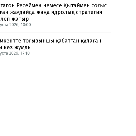
тагон Ресеймен немесе Қытаймен соғыс
ған жағдайда жаңа ядролық стратегия
рлеп жатыр
уста 2026, 10:00
кентте тоғызыншы қабаттан құлаған
и көз жұмды
уста 2026, 17:10