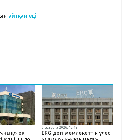
нын
айтқан еді
.
6 августа 2026, 15:48
мның» екі
ERG-дегі мемлекеттік үлес
і күн ішінде
«Самұрық-Қазынаға»