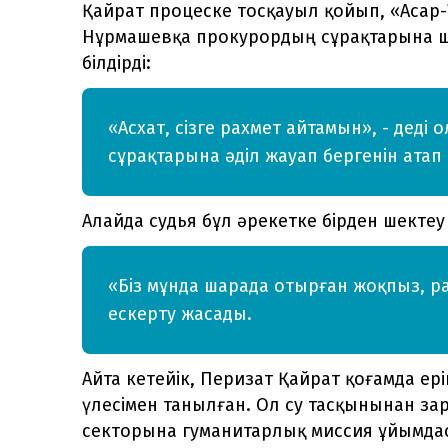
Қайрат процеске тосқауыл қойып, «Асар-
Нұрмашевқа прокурордың сұрақтарына ш
білдірді:
«Асхат, сізге рахмет айтамын», - деді
сұрақтарына әділ жауап бергенін атап 
Алайда судья бұл әрекетке бірден шектеу
«Біз мұнда шарада отырған жоқпыз, ра
ескерту жасады.
Айта кетейік, Перизат Қайрат қоғамда ер
үлесімен танылған. Ол су тасқынынан за
секторына гуманитарлық миссия ұйымда