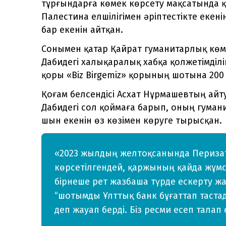
тұрғындарға көмек көрсету мақсатында қ
Палестина елшілігімен әріптестікте екен
бар екенін айтқан.
Сонымен қатар Қайрат гуманитарлық көме
Дабидегі халықаралық хабқа қолжетімділі
қоры «Biz Birgemiz» қорының шотына 200
Қоғам белсендісі Асхат Нұрмашевтың айт
Дабидегі сол қоймаға барып, оның гума
шын екенін өз көзімен көруге тырысқан.
«2023 жылдың желтоқсанында Перизат
көрсетілгендей, қаржының қайда жұмса
бірнеше рет жазбаша түрде ескерту жа
“шотымды Ұлттық банк бұғаттап тастад
деп жауап берді. Біз ресми есеп талап 