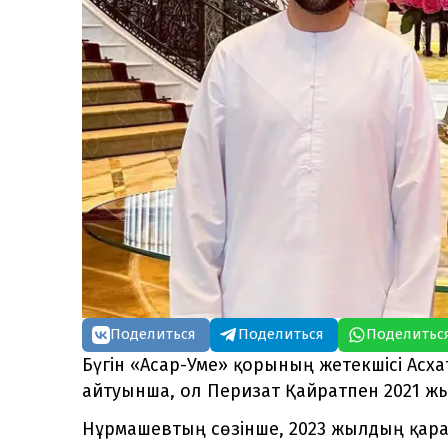
Поделиться
Поделиться
Поделитьс
Бүгін «Асар-Уме» қорының жетекшісі Асх
айтуынша, ол Перизат Қайратпен 2021 жы
Нұрмашевтың сөзінше, 2023 жылдың қар