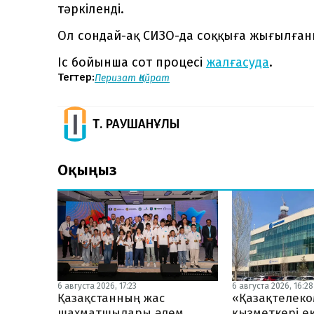
тәркіленді.
Ол сондай-ақ СИЗО-да соққыға жығылға
Іс бойынша сот процесі
жалғасуда
.
Тегтер:
Перизат Қайрат
Т. РАУШАНҰЛЫ
Оқыңыз
6 августа 2026, 17:23
6 августа 2026, 16:28
Қазақстанның жас
«Қазақтелеко
шахматшылары әлем
қызметкері ек