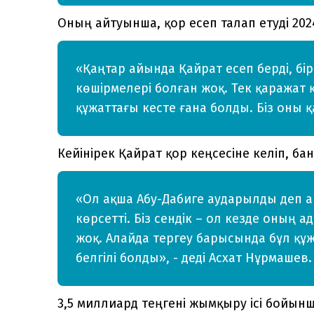
Оның айтуынша, қор есеп талап етуді 20
«Қаңтар айында Қайрат есеп берді, б
көшірмелері болған жоқ. Тек қаражат қ
құжаттағы кесте ғана болды. Біз оны қ
Кейінірек Қайрат қор кеңсесіне келіп, бан
«Ол ақша Абу-Дабиге аударылды деп ай
көрсетті. Біз сендік – ол кезде оның 
жоқ. Алайда тергеу барысында бұл құ
белгілі болды», - деді Асхат Нұрмашев.
3,5 миллиард теңгені жымқыру ісі бойын