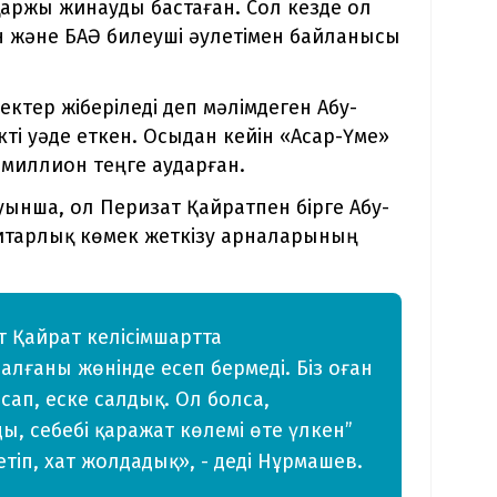
аржы жинауды бастаған. Сол кезде ол
ін және БАӘ билеуші әулетімен байланысы
ктер жіберіледі деп мәлімдеген Абу-
кті уәде еткен. Осыдан кейін «Асар-Үме»
 миллион теңге аударған.
уынша, ол Перизат Қайратпен бірге Абу-
нитарлық көмек жеткізу арналарының
 Қайрат келісімшартта
лғаны жөнінде есеп бермеді. Біз оған
сап, еске салдық. Ол болса,
ы, себебі қаражат көлемі өте үлкен”
етіп, хат жолдадық», - деді Нұрмашев.