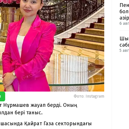
Пен
бол
әзі
6 авг
Шым
сәб
5 авг
я
Фото: Instagram
ат Нұрмашев жауап берді. Оның
лдан бері таныс.
ашасында Қайрат Газа секторындағы