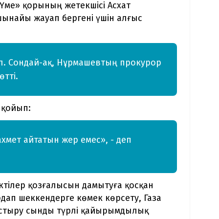
Үме» қорының жетекшісі Асхат
ынайы жауап бергені үшін алғыс
 ол. Сондай-ақ, Нұрмашевтың прокурор
өтті.
 қойып:
хмет айтатын жер емес», - деп
іктілер қозғалысын дамытуға қосқан
рдап шеккендерге көмек көрсету, Газа
стыру сынды түрлі қайырымдылық