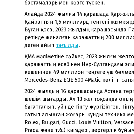
бастамаларымен көзге түскен.
Алайда 2024 жылғы 14 қарашада Қаржылық
Қайраттың 1,5 миллиард теңгені жымқырды
Бұған қоса, 2023 жылдың қарашасында П
ретінде жиналған қаражаттың 200 милли
деген айып
тағылды
.
ҚМА мәліметіне сәйкес, 2023 жылғы желт
қаражаттың есебінен Нұр-Сұлтандағы эли
кешенінен 49 миллион теңгеге үш бөлмел
Mercedes-Benz EQE 500 4Matic көлігін саты
2024 жылдың 16 қарашасында Астана терг
шешім шығарды. Ал 13 желтоқсанда оның 
бұғатталып, үйінде тінту жүргізілген. Т
сатып алынған жоғары құнды техника мен ә
Rolex, Bulgari, Gucci, Louis Vuitton, Versa
Prada және т.б.) киімдері, зергерлік бұй