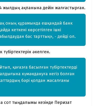
24 жылдың ақпанына дейін жалғастырған.
ірақ оның құрамында ешқандай банк
айда кеткені көрсетілген ішкі
абылдаудан бас тарттық», - дейді ол.
к түбіртектерін әкелген.
тып, қағазға басылған түбіртектерді
адалдығына күмәндануға негіз болған
жаттардың бәрі қолдан жасалғаны
ша сот тыңдалымы кезінде Перизат