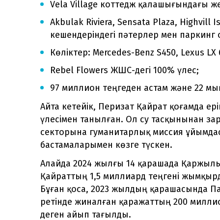
Vela Village коттедж қалашығындағы ж
Akbulak Riviera, Sensata Plaza, Highvill
кешендеріндегі пәтерлер мен паркинг
Көліктер: Mercedes-Benz S450, Lexus LX 
Rebel Flowers ЖШС-дегі 100% үлес;
97 миллион теңгеден астам және 22 м
Айта кетейік, Перизат Қайрат қоғамда ер
үлесімен танылған. Ол су тасқынынан за
секторына гуманитарлық миссия ұйымда
бастамаларымен көзге түскен.
Алайда 2024 жылғы 14 қарашада Қаржылық
Қайраттың 1,5 миллиард теңгені жымқырды
Бұған қоса, 2023 жылдың қарашасында П
ретінде жиналған қаражаттың 200 милли
деген айып тағылды.