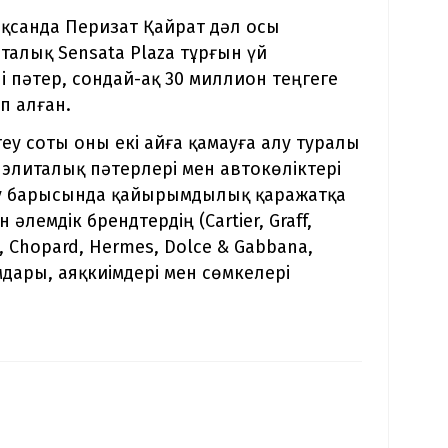
оқсанда Перизат Қайрат дәл осы
талық Sensata Plaza тұрғын үй
і пәтер, сондай-ақ 30 миллион теңгеге
п алған.
еу соты оны екі айға қамауға алу туралы
элиталық пәтерлері мен автокөліктері
інту барысында қайырымдылық қаражатқа
лемдік брендтердің (Cartier, Graff,
ce, Chopard, Hermes, Dolce & Gabbana,
ымдары, аяқкиімдері мен сөмкелері