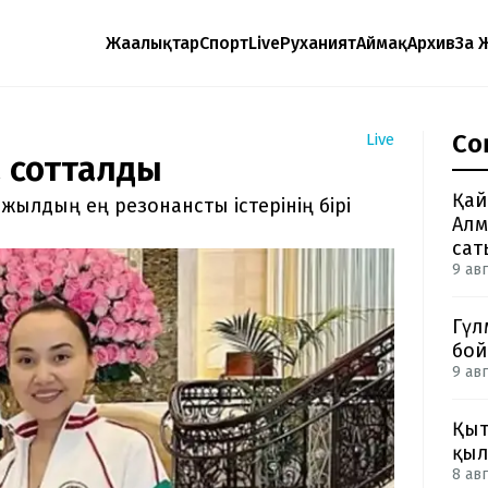
Жаңалықтар
Спорт
Live
Руханият
Аймақ
Архив
Заң 
Со
Live
а сотталды
Қай
жылдың ең резонансты істерінің бірі
Алм
сат
9 авг
Гүл
бой
9 авг
Қыт
қыл
8 авг