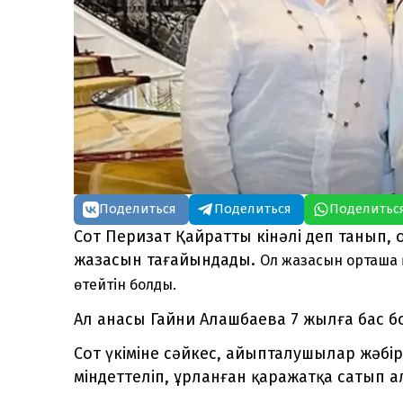
Поделиться
Поделиться
Поделитьс
Сот Перизат Қайратты кінәлі деп танып,
жазасын тағайындады.
Ол жазасын орташа қ
өтейтін болды.
Ал анасы Гайни Алашбаева 7 жылға бас 
Сот үкіміне сәйкес, айыпталушылар жәбір
міндеттеліп, ұрланған қаражатқа сатып ал