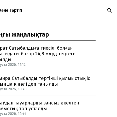
Және Тәртіп
ңғы жаңалықтар
рат Сатыбалдыға тиесілі болған
атыдағы базар 24,8 млрд теңгеге
ылды
уста 2026, 11:12
мира Сатыбалды төртінші қылмыстық іс
ынша кінәлі деп танылды
уста 2026, 10:40
айдан тауарларды заңсыз әкелген
мыстық топ ұсталды
уста 2026, 12:44