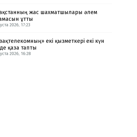
ақстанның жас шахматшылары әлем
амасын ұтты
уста 2026, 17:23
зақтелекомның» екі қызметкері екі күн
нде қаза тапты
уста 2026, 16:28