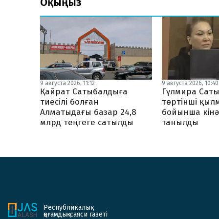
Оқыңыз
9 августа 2026, 11:12
9 августа 2026, 10:40
Қайрат Сатыбалдыға
Гүлмира Сат
тиесілі болған
төртінші қыл
Алматыдағы базар 24,8
бойынша кінә
млрд теңгеге сатылды
танылды
Республикалық
қоғамдық-саяси газеті