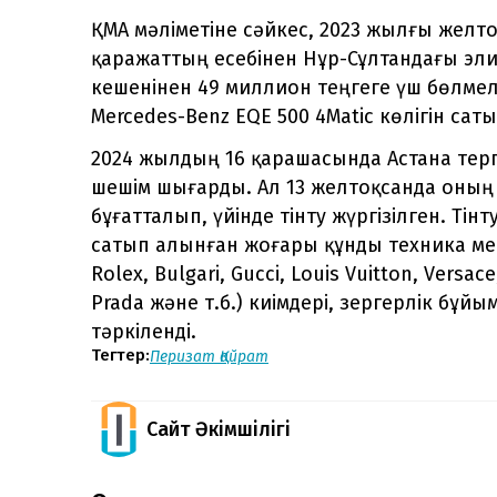
ҚМА мәліметіне сәйкес, 2023 жылғы желт
қаражаттың есебінен Нұр-Сұлтандағы эли
кешенінен 49 миллион теңгеге үш бөлмел
Mercedes-Benz EQE 500 4Matic көлігін саты
2024 жылдың 16 қарашасында Астана терг
шешім шығарды. Ал 13 желтоқсанда оның 
бұғатталып, үйінде тінту жүргізілген. Т
сатып алынған жоғары құнды техника мен ә
Rolex, Bulgari, Gucci, Louis Vuitton, Versa
Prada және т.б.) киімдері, зергерлік бұй
тәркіленді.
Тегтер:
Перизат Қайрат
Сайт Әкімшілігі