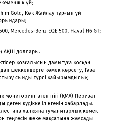
екеменшік үй;
 Ishim Gold, Көк Жайлау тұрғын үй
 орындары;
600, Mercedes-Benz EQE 500, Haval H6 GT;
ың АҚШ доллары.
іктілер қозғалысын дамытуға қосқан
рдап шеккендерге көмек көрсету, Газа
стыру сынды түрлі қайырымдылық
 мониторинг агенттігі (ҚМА) Перизат
 деген күдікке ілінгенін хабарлады.
алестина халқына гуманитарлық көмек
он теңгесін жеке мақсатына жұмсады