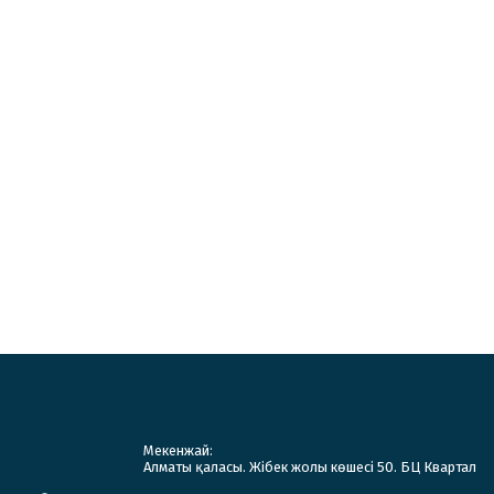
Мекенжай:
Алматы қаласы. Жібек жолы көшесі 50. БЦ Квартал