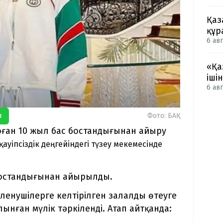
Қаз
құр
6 авг
«Қа
іші
6 авг
я
Фото: БАҚ
 оған 10 жыл бас бостандығынан айыру
ауіпсіздік деңгейіндегі түзеу мекемесінде
бостандығынан айырылды.
ленушілерге келтірілген залалды өтеуге
ынған мүлік тәркіленді. Атап айтқанда: