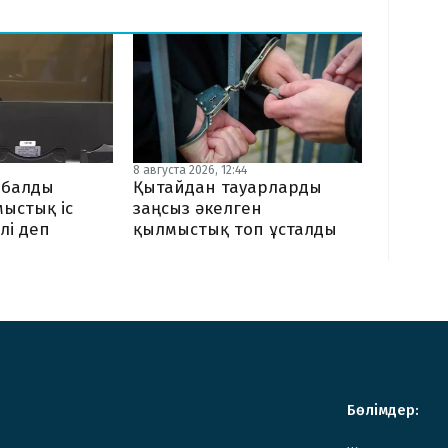
8 августа 2026, 12:44
ыбалды
Қытайдан тауарларды
мыстық іс
заңсыз әкелген
лі деп
қылмыстық топ ұсталды
Бөлімдер: