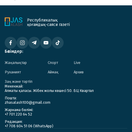
Республикалық
қоғамдық-саяси газеті
Бөлімдер:
Жаңалықтар
Спорт
Live
Руханият
Аймақ
Архив
Заң және тәртіп
Мекенжай:
Алматы қаласы. Жібек жолы көшесі 50. БЦ Квартал
Пошта:
zhasalash100@gmail.com
Жарнама бөлімі:
+7 701 220 64 52
Редакция:
+7 708 604 51 06 (WhatsApp)