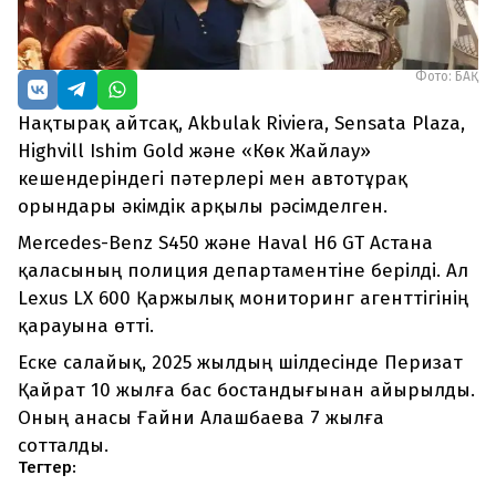
Фото: БАҚ
Нақтырақ айтсақ, Akbulak Riviera, Sensata Plaza,
Highvill Ishim Gold және «Көк Жайлау»
кешендеріндегі пәтерлері мен автотұрақ
орындары әкімдік арқылы рәсімделген.
Mercedes-Benz S450 және Haval H6 GT Астана
қаласының полиция департаментіне берілді. Ал
Lexus LX 600 Қаржылық мониторинг агенттігінің
қарауына өтті.
Еске салайық, 2025 жылдың шілдесінде Перизат
Қайрат 10 жылға бас бостандығынан айырылды.
Оның анасы Ғайни Алашбаева 7 жылға
сотталды.
Тегтер: