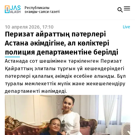
Республикалық
қоғамдық-саяси газеті
10 апреля 2026, 17:10
Live
Жаңалықтар
Перизат Қайраттың пәтерлері
Спорт
Газетке жазылу
Live
Астана әкімдігіне, ал көліктері
PDF форматтағы газетті ай сайын электронды
Руханият
полиция департаментіне берілді
поштаңызға алып отырыңыз. Жаңа нөмір
Аймақ
шыққан сәтте сізге бірден жіберіледі. Тек email
Архив
Астанада сот шешімімен тәркіленген Перизат
енгізіңіз, біз қалғанын өзіміз жібереміз.
Заң және тәртіп
Қайраттың элиталы тұрғын үй кешендеріндегі
пәтерлері қалалық әкімдік есебіне алынды. Бұл
Редакциямен байланыс
туралы мемлекеттік мүлік және жекешелендіру
+7 708 604 51 06
Жарнама бөлімі
департаменті мәлімдеді.
+7 701 220 64 52
Пошта
zhasalash100@gmail.com