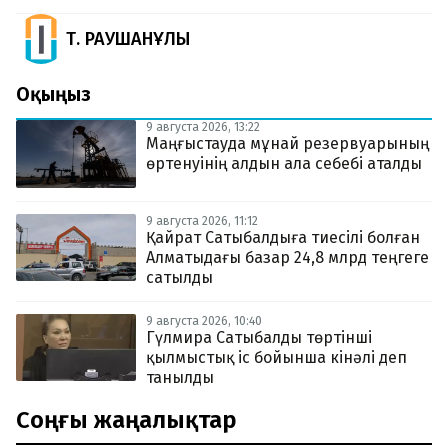
Т. РАУШАНҰЛЫ
Оқыңыз
9 августа 2026, 13:22
Маңғыстауда мұнай резервуарының
өртенуінің алдын ала себебі аталды
9 августа 2026, 11:12
Қайрат Сатыбалдыға тиесілі болған
Алматыдағы базар 24,8 млрд теңгеге
сатылды
9 августа 2026, 10:40
Гүлмира Сатыбалды төртінші
қылмыстық іс бойынша кінәлі деп
танылды
Соңғы жаңалықтар