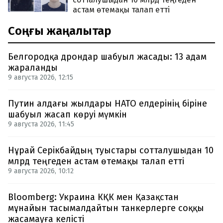
астам өтемақы талап етті
Соңғы жаңалықтар
Белгородқа дрондар шабуыл жасады: 13 адам
жараланды
9 августа 2026, 12:15
Путин алдағы жылдары НАТО елдерінің біріне
шабуыл жасап көруі мүмкін
9 августа 2026, 11:45
Нұрай Серікбайдың туыстары сотталушыдан 10
млрд теңгеден астам өтемақы талап етті
9 августа 2026, 10:12
Bloomberg: Украина КҚК мен Қазақстан
мұнайын тасымалдайтын танкерлерге соққы
жасамауға келісті