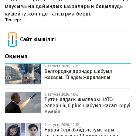
маусымына дайындық шараларын бақылауды
күшейту жөнінде тапсырма берді.
Тегтер:
Сайт Әкімшілігі
Оқыңыз
9 августа 2026, 12:15
Белгородқа дрондар шабуыл
жасады: 13 адам жараланды
9 августа 2026, 11:45
Путин алдағы жылдары НАТО
елдерінің біріне шабуыл жасап көруі
мүмкін
9 августа 2026, 10:12
Нұрай Серікбайдың туыстары
сотталушыдан 10 млрд теңгеден