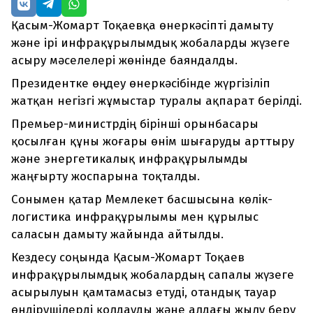
Қасым-Жомарт Тоқаевқа өнеркәсіпті дамыту
және ірі инфрақұрылымдық жобаларды жүзеге
асыру мәселелері жөнінде баяндалды.
Президентке өңдеу өнеркәсібінде жүргізіліп
жатқан негізгі жұмыстар туралы ақпарат берілді.
Премьер-министрдің бірінші орынбасары
қосылған құны жоғары өнім шығаруды арттыру
және энергетикалық инфрақұрылымды
жаңғырту жоспарына тоқталды.
Сонымен қатар Мемлекет басшысына көлік-
логистика инфрақұрылымы мен құрылыс
саласын дамыту жайында айтылды.
Кездесу соңында Қасым-Жомарт Тоқаев
инфрақұрылымдық жобалардың сапалы жүзеге
асырылуын қамтамасыз етуді, отандық тауар
өндірушілерді қолдауды және алдағы жылу беру