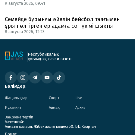
9 августа 2026, 09:41
Семейде бұрынғы әйелін бейсбол таяғымен
ұрып өлтірген ер адамға сот үкімі шықты
8 августа 2026, 12:23
Республикалық
қоғамдық-саяси газеті
Бөлімдер:
Жаңалықтар
Спорт
Live
Руханият
Аймақ
Архив
Заң және тәртіп
Мекенжай:
Алматы қаласы. Жібек жолы көшесі 50. БЦ Квартал
Пошта: