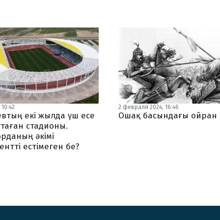
 10:42
2 февраля 2024, 16:46
евтың екі жылда үш есе
Ошақ басындағы ойран
таған стадионы.
рданың әкімі
ентті естімеген бе?