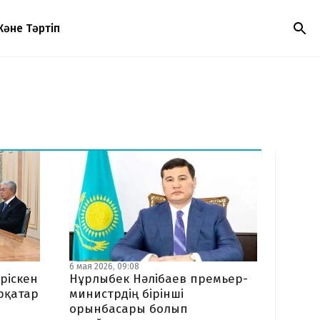
Және Тәртіп
6 мая 2026, 09:08
ріскен
Нұрлыбек Нәлібаев премьер-
рқатар
министрдің бірінші
орынбасары болып