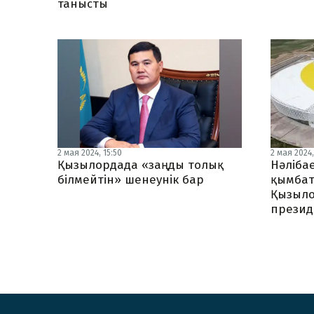
танысты
2 мая 2024, 15:50
2 мая 2024,
Қызылордада «заңды толық
Нәліба
білмейтін» шенеунік бар
қымбат
Қызыло
презид