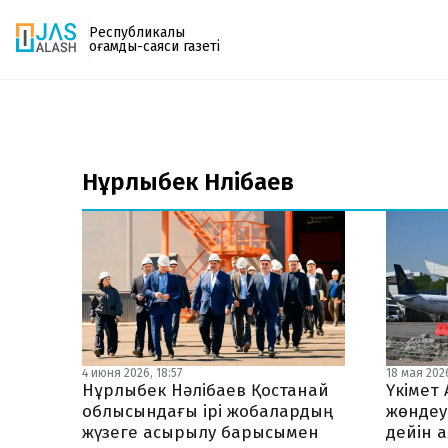
Республикалық
қоғамдық-саяси газеті
Газетке жазылу
PDF форматтағы газетті ай сайын электронды
Нұрлыбек Нәлібаев
поштаңызға алып отырыңыз. Жаңа нөмір
шыққан сәтте сізге бірден жіберіледі. Тек email
енгізіңіз, біз қалғанын өзіміз жібереміз.
4 июня 2026, 18:57
18 мая 2026
Нұрлыбек Нәлібаев Қостанай
Үкімет
облысындағы ірі жобалардың
жөндеу
жүзеге асырылу барысымен
дейін а