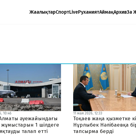
Жаңалықтар
Спорт
Live
Руханият
Аймақ
Архив
Заң 
, 10:46
11 мая 2026, 12:33
 Алматы әуежайындағы
Тоқаев жаңа қызметке кі
 жұмыстарын 1 шілдеге
Нұрлыбек Нәлібаевқа бі
яқтауды талап етті
тапсырма берді