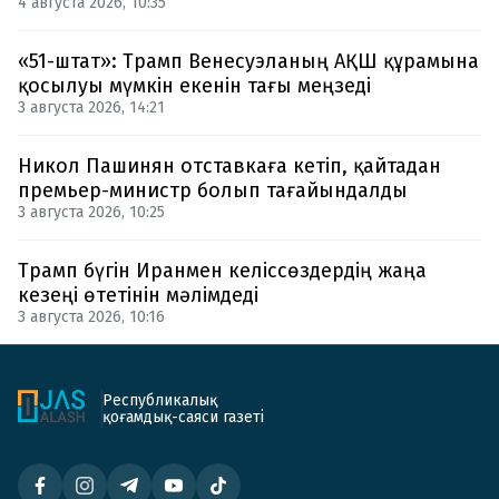
4 августа 2026, 10:35
«51-штат»: Трамп Венесуэланың АҚШ құрамына
қосылуы мүмкін екенін тағы меңзеді
3 августа 2026, 14:21
Никол Пашинян отставкаға кетіп, қайтадан
премьер-министр болып тағайындалды
3 августа 2026, 10:25
Трамп бүгін Иранмен келіссөздердің жаңа
кезеңі өтетінін мәлімдеді
3 августа 2026, 10:16
Республикалық
қоғамдық-саяси газеті