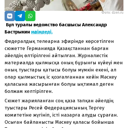
Фото: dzen.ru
Бұл туралы ведомство басшысы Александр
Бастрыкин
мәлімдеді.
Федералдық телеарна эфирінде көрсетілген
сюжетте Германияда Қазақстаннан барған
әйелдің өлтірілгені айтылған. Журналистік
материалда қылмысқа оның бұрынғы күйеуі мен
оның туыстары қатысы болуы мүмкін екені, ал
олар қылмыстық іс қозғалғаннан кейін Мәскеу
қаласына жасырынған болуы ықтимал деген
болжам келтірілген.
Сюжет жарияланған соң қаза тапқан әйелдің
туыстары Ресей Федерациясының Тергеу
комитетіне жүгініп, істі назарға алуды сұраған.
Осыған байланысты Мәскеу қаласы бойынша