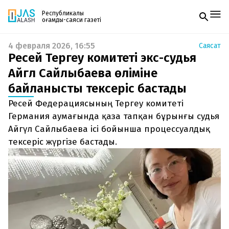
Республикалық
қоғамдық-саяси газеті
4 февраля 2026, 16:55
Саясат
Жаңалықтар
Ресей Тергеу комитеті экс-судья
Спорт
Газетке жазылу
Live
Айгүл Сайлыбаева өліміне
PDF форматтағы газетті ай сайын электронды
Руханият
байланысты тексеріс бастады
поштаңызға алып отырыңыз. Жаңа нөмір
Аймақ
шыққан сәтте сізге бірден жіберіледі. Тек email
Архив
Ресей Федерациясының Тергеу комитеті
енгізіңіз, біз қалғанын өзіміз жібереміз.
Заң және тәртіп
Германия аумағында қаза тапқан бұрынғы судья
Айгүл Сайлыбаева ісі бойынша процессуалдық
Редакциямен байланыс
тексеріс жүргізе бастады.
+7 708 604 51 06
Жарнама бөлімі
+7 701 220 64 52
Пошта
zhasalash100@gmail.com