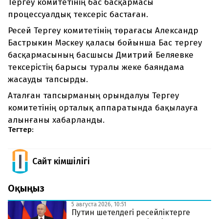
Тергеу комитетінің бас басқармасы
процессуалдық тексеріс бастаған.
Ресей Тергеу комитетінің төрағасы Александр
Бастрыкин Мәскеу қаласы бойынша Бас тергеу
басқармасының басшысы Дмитрий Беляевке
тексерістің барысы туралы жеке баяндама
жасауды тапсырды.
Аталған тапсырманың орындалуы Тергеу
комитетінің орталық аппаратында бақылауға
алынғаны хабарланды.
Тегтер:
Сайт Әкімшілігі
Оқыңыз
5 августа 2026, 10:51
Путин шетелдегі ресейліктерге