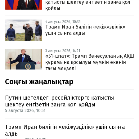
қатысты шектеу енгізетін заңға қол
қойды
4 августа 2026, 10:35
Трамп Иран билігін «екіжүзділік»
үшін сынға алды
3 августа 2026, 14:21
«51-штат»: Трамп Венесуэланың АҚШ
құрамына қосылуы мүмкін екенін
тағы меңзеді
Соңғы жаңалықтар
Путин шетелдегі ресейліктерге қатысты
шектеу енгізетін заңға қол қойды
5 августа 2026, 10:51
Трамп Иран билігін «екіжүзділік» үшін сынға
алды