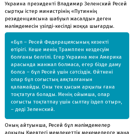
Украина президенті Владимир Зеленский Ресей
сыртқы істер министрінің «Путиннің
резиденциясына шабуыл жасалды» деген
мәлімдемесін үзілді-кесілді жоққа шығарды.
«Бұл – Ресей Федерациясының кезекті
өтірігі. Кеше менің Трамппен кездесуім
болғаны белгілі. Егер Украина мен Америка
арасында жанжал болмаса, егер бізде даму
болса – бұл Ресей үшін сәтсіздік. Өйткені
олар бұл соғыстың аяқталғанын
қаламайды. Оны тек қысым арқылы ғана
тоқтатуға болады. Менің ойымша, олар
соғысты тоқтатпау үшін сылтау іздеп отыр»,
– деді Зеленский.
Оның айтуынша, Ресей бұл мәлімдемелер
арқылы Киевтегі мемлекеттік мекемелерге жаңа