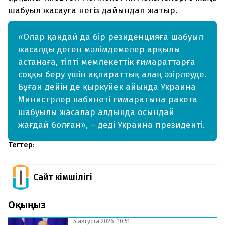
шабуыл жасауға негіз дайындап жатыр.
«Олар қандай да бір резиденцияға шабуыл
жасалды деген мәлімдемелер арқылы
астанаға, тіпті мемлекеттік ғимараттарға
соққы беру үшін ақпараттық алаң әзірлеуде.
Бұған дейін де қыркүйек айында Украина
Министрлер кабинеті ғимаратына ракета
шабуылы жасалар алдында осындай
жағдай болған», – деді Украина президенті.
Тегтер:
Сайт Әкімшілігі
Оқыңыз
5 августа 2026, 10:51