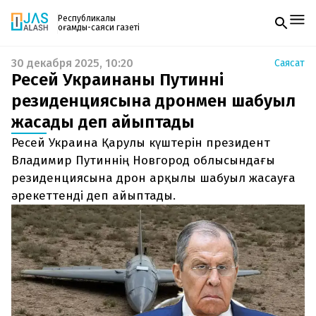
Республикалық
қоғамдық-саяси газеті
30 декабря 2025, 10:20
Саясат
Жаңалықтар
Ресей Украинаны Путиннің
Спорт
Газетке жазылу
Live
резиденциясына дронмен шабуыл
PDF форматтағы газетті ай сайын электронды
Руханият
жасады деп айыптады
поштаңызға алып отырыңыз. Жаңа нөмір
Аймақ
шыққан сәтте сізге бірден жіберіледі. Тек email
Архив
Ресей Украина Қарулы күштерін президент
енгізіңіз, біз қалғанын өзіміз жібереміз.
Заң және тәртіп
Владимир Путиннің Новгород облысындағы
резиденциясына дрон арқылы шабуыл жасауға
Редакциямен байланыс
әрекеттенді деп айыптады.
+7 708 604 51 06
Жарнама бөлімі
+7 701 220 64 52
Пошта
zhasalash100@gmail.com