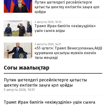
Путин шетелдегі ресейліктерге
қатысты шектеу енгізетін заңға қол
қойды
4 августа 2026, 10:35
Трамп Иран билігін «екіжүзділік»
үшін сынға алды
3 августа 2026, 14:21
«51-штат»: Трамп Венесуэланың АҚШ
құрамына қосылуы мүмкін екенін
тағы меңзеді
Соңғы жаңалықтар
Путин шетелдегі ресейліктерге қатысты
шектеу енгізетін заңға қол қойды
5 августа 2026, 10:51
Трамп Иран билігін «екіжүзділік» үшін сынға