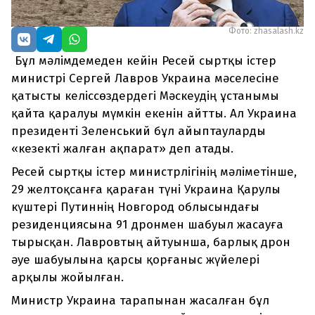
Фото: zhasalash.kz
Бұл мәлімдемеден кейін Ресей сыртқы істер
министрі Сергей Лавров Украина мәселесіне
қатысты келіссөздердегі Мәскеудің ұстанымы
қайта қаралуы мүмкін екенін айтты. Ал Украина
президенті Зеленський бұл айыптауларды
«кезекті жалған ақпарат» деп атады.
Ресей сыртқы істер министрлігінің мәліметінше,
29 желтоқсанға қараған түні Украина Қарулы
күштері Путиннің Новгород облысындағы
резиденциясына 91 дронмен шабуыл жасауға
тырысқан. Лавровтың айтуынша, барлық дрон
әуе шабуылына қарсы қорғаныс жүйелері
арқылы жойылған.
Министр Украина тарапынан жасалған бұл