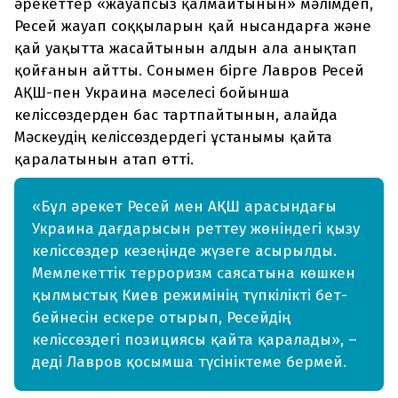
әрекеттер «жауапсыз қалмайтынын» мәлімдеп,
Ресей жауап соққыларын қай нысандарға және
қай уақытта жасайтынын алдын ала анықтап
қойғанын айтты. Сонымен бірге Лавров Ресей
АҚШ-пен Украина мәселесі бойынша
келіссөздерден бас тартпайтынын, алайда
Мәскеудің келіссөздердегі ұстанымы қайта
қаралатынын атап өтті.
«Бұл әрекет Ресей мен АҚШ арасындағы
Украина дағдарысын реттеу жөніндегі қызу
келіссөздер кезеңінде жүзеге асырылды.
Мемлекеттік терроризм саясатына көшкен
қылмыстық Киев режимінің түпкілікті бет-
бейнесін ескере отырып, Ресейдің
келіссөздегі позициясы қайта қаралады», –
деді Лавров қосымша түсініктеме бермей.