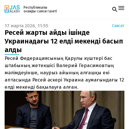
Республикалық
қоғамдық-саяси газеті
17 марта 2026, 11:55
Саясат
Жаңалықтар
Ресей жарты айдың ішінде
Спорт
Газетке жазылу
Live
Украинадағы 12 елді мекенді басып
PDF форматтағы газетті ай сайын электронды
Руханият
алды
поштаңызға алып отырыңыз. Жаңа нөмір
Аймақ
шыққан сәтте сізге бірден жіберіледі. Тек email
Архив
Ресей Федерациясының Қарулы күштері бас
енгізіңіз, біз қалғанын өзіміз жібереміз.
Заң және тәртіп
штабының жетекшісі Валерий Герасимовтың
мәлімдеуінше, наурыз айының алғашқы екі
Редакциямен байланыс
аптасында Ресей әскері Украина аумағындағы 12
+7 708 604 51 06
Жарнама бөлімі
елді мекенді бақылауға алған.
+7 701 220 64 52
Пошта
zhasalash100@gmail.com