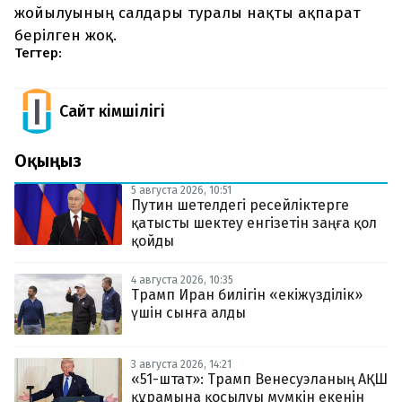
жойылуының салдары туралы нақты ақпарат
берілген жоқ.
Тегтер:
Сайт Әкімшілігі
Оқыңыз
5 августа 2026, 10:51
Путин шетелдегі ресейліктерге
қатысты шектеу енгізетін заңға қол
қойды
4 августа 2026, 10:35
Трамп Иран билігін «екіжүзділік»
үшін сынға алды
3 августа 2026, 14:21
«51-штат»: Трамп Венесуэланың АҚШ
құрамына қосылуы мүмкін екенін