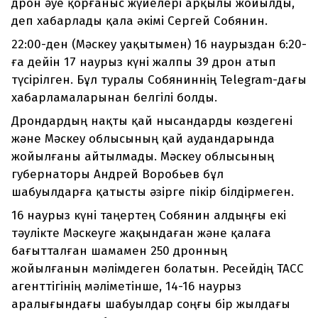
дрон әуе қорғаныс жүйелері арқылы жойылды,
деп хабарлады қала әкімі Сергей Собянин.
22:00-ден (Мәскеу уақытымен) 16 наурыздан 6:20-
ға дейін 17 наурыз күні жалпы 39 дрон атып
түсірілген. Бұл туралы Собяниннің Telegram-дағы
хабарламаларынан белгілі болды.
Дрондардың нақты қай нысандарды көздегені
және Мәскеу облысының қай аудандарында
жойылғаны айтылмады. Мәскеу облысының
губернаторы Андрей Воробьев бұл
шабуылдарға қатысты әзірге пікір білдірмеген.
16 наурыз күні таңертең Собянин алдыңғы екі
тәулікте Мәскеуге жақындаған және қалаға
бағытталған шамамен 250 дронның
жойылғанын мәлімдеген болатын. Ресейдің ТАСС
агенттігінің мәліметінше, 14-16 наурыз
аралығындағы шабуылдар соңғы бір жылдағы