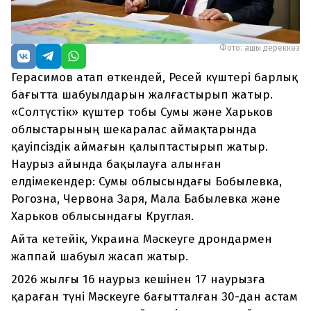
Фото: ашық дереккөз
Герасимов атап өткендей, Ресей күштері барлық
бағытта шабуылдарын жалғастырып жатыр.
«Солтүстік» күштер тобы Сумы және Харьков
облыстарының шекаралас аймақтарында
қауіпсіздік аймағын қалыптастырып жатыр.
Наурыз айында бақылауға алынған
елдімекендер: Сумы облысындағы Бобылевка,
Рогозна, Червона Заря, Мала Бабылевка және
Харьков облысындағы Круглая.
Айта кетейік, Украина Мәскеуге дрондармен
жаппай шабуыл жасап жатыр.
2026 жылғы 16 наурыз кешінен 17 наурызға
қараған түні Мәскеуге бағытталған 30-дан астам