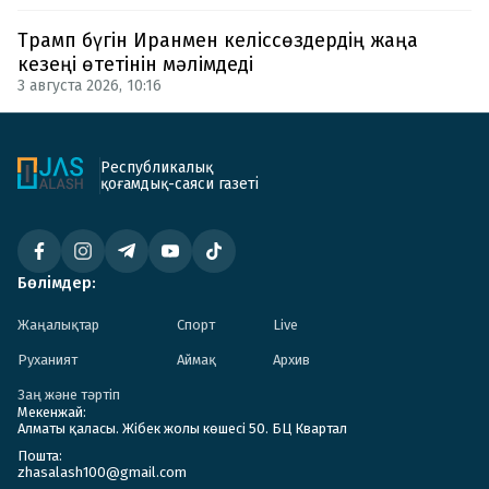
Трамп бүгін Иранмен келіссөздердің жаңа
кезеңі өтетінін мәлімдеді
3 августа 2026, 10:16
Республикалық
қоғамдық-саяси газеті
Бөлімдер:
Жаңалықтар
Спорт
Live
Руханият
Аймақ
Архив
Заң және тәртіп
Мекенжай:
Алматы қаласы. Жібек жолы көшесі 50. БЦ Квартал
Пошта:
zhasalash100@gmail.com