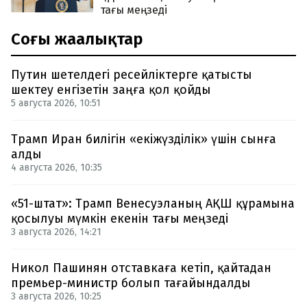
тағы меңзеді
Соңғы жаңалықтар
Путин шетелдегі ресейліктерге қатысты
шектеу енгізетін заңға қол қойды
5 августа 2026, 10:51
Трамп Иран билігін «екіжүзділік» үшін сынға
алды
4 августа 2026, 10:35
«51-штат»: Трамп Венесуэланың АҚШ құрамына
қосылуы мүмкін екенін тағы меңзеді
3 августа 2026, 14:21
Никол Пашинян отставкаға кетіп, қайтадан
премьер-министр болып тағайындалды
3 августа 2026, 10:25