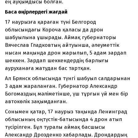
ең ауқымдысы болған.
Басқа өңірлердегі жағдай
17 наурызға қараған түні Белгород
облысындағы Короча қаласы да дрон
шабуылына ұшырады. Аймақ губернаторы
Вячеслав Гладковтың айтуынша, әлеуметтік
нысан маңында дрон жарылып, 5 адам зардап
шеккен. Зардап шеккендердің барлығы
ауруханаға жатудан бас тартқан.
Ал Брянск облысында түнгі шабуыл салдарынан
3 адам жараланған. Губернатор Александр
Богомаздың мәліметінше, үш тұрғын үй мен бір
автокөлік зақымданған.
Сонымен қатар, 17 наурыз таңында Ленинград
облысының оңтүстік-батысында 4 дрон атып
түсірілген. Бұл туралы аймақ басшысы
Александр Дрозденко хабарлады. Дрондардың