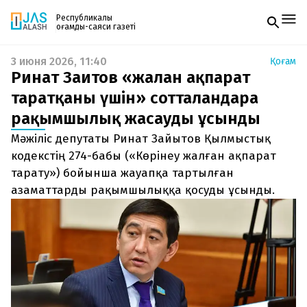
Республикалық
қоғамдық-саяси газеті
3 июня 2026, 11:40
Қоғам
Жаңалықтар
Ринат Заитов «жалған ақпарат
Спорт
Газетке жазылу
Live
таратқаны үшін» сотталғандарға
PDF форматтағы газетті ай сайын электронды
Руханият
рақымшылық жасауды ұсынды
поштаңызға алып отырыңыз. Жаңа нөмір
Аймақ
шыққан сәтте сізге бірден жіберіледі. Тек email
Архив
Мәжіліс депутаты Ринат Зайытов Қылмыстық
енгізіңіз, біз қалғанын өзіміз жібереміз.
Заң және тәртіп
кодекстің 274-бабы («Көрінеу жалған ақпарат
тарату») бойынша жауапқа тартылған
Редакциямен байланыс
азаматтарды рақымшылыққа қосуды ұсынды.
+7 708 604 51 06
Жарнама бөлімі
+7 701 220 64 52
Пошта
zhasalash100@gmail.com