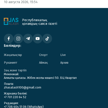
10 августа 2026, 15:54
Республикалық
қоғамдық-саяси газеті
Бөлімдер:
Жаңалықтар
Спорт
Live
Руханият
Аймақ
Архив
Заң және тәртіп
Мекенжай:
Алматы қаласы. Жібек жолы көшесі 50. БЦ Квартал
Пошта:
zhasalash100@gmail.com
Жарнама бөлімі:
+7 701 220 64 52
Редакция:
+7 708 604 51 06 (WhatsApp)