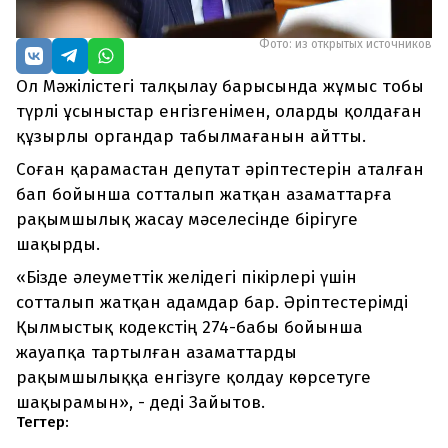
Фото: из открытых источников
Ол Мәжілістегі талқылау барысында жұмыс тобы
түрлі ұсыныстар енгізгенімен, оларды қолдаған
құзырлы органдар табылмағанын айтты.
Соған қарамастан депутат әріптестерін аталған
бап бойынша сотталып жатқан азаматтарға
рақымшылық жасау мәселесінде бірігуге
шақырды.
«Бізде әлеуметтік желідегі пікірлері үшін
сотталып жатқан адамдар бар. Әріптестерімді
Қылмыстық кодекстің 274-бабы бойынша
жауапқа тартылған азаматтарды
рақымшылыққа енгізуге қолдау көрсетуге
шақырамын», - деді Зайытов.
Тегтер: