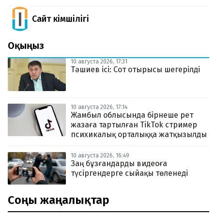
Сайт Әкімшілігі
Оқыңыз
10 августа 2026, 17:31
Тәшиев ісі: Сот отырысы шегерілді
10 августа 2026, 17:14
Жамбыл облысында бірнеше рет
жазаға тартылған TikTok стример
психикалық орталыққа жатқызылды
10 августа 2026, 16:49
Заң бұзғандарды видеоға
түсіргендерге сыйақы төленеді
Соңғы жаңалықтар