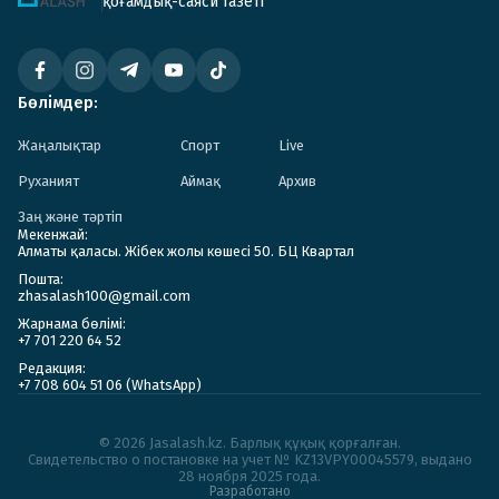
қоғамдық-саяси газеті
Бөлімдер:
Жаңалықтар
Спорт
Live
Руханият
Аймақ
Архив
Заң және тәртіп
Мекенжай:
Алматы қаласы. Жібек жолы көшесі 50. БЦ Квартал
Пошта:
zhasalash100@gmail.com
Жарнама бөлімі:
+7 701 220 64 52
Редакция:
+7 708 604 51 06 (WhatsApp)
© 2026 Jasalash.kz. Барлық құқық қорғалған.
Cвидетельство о постановке на учет № KZ13VPY00045579, выдано
28 ноября 2025 года.
Разработано