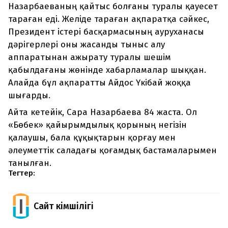
Назарбаеваның қайтыс болғаны туралы қауесет
тараған еді. Желіде тараған ақпаратқа сәйкес,
Президент істері басқармасының ауруханасы
дәрігерлері оны жасанды тыныс алу
аппаратынан ажырату туралы шешім
қабылдағаны жөнінде хабарламалар шыққан.
Алайда бұл ақпаратты Айдос Үкібай жоққа
шығарды.
Айта кетейік, Сара Назарбаева 84 жаста. Ол
«Бөбек» қайырымдылық қорының негізін
қалаушы, бала құқықтарын қорғау мен
әлеуметтік саладағы қоғамдық бастамаларымен
танылған.
Тегтер:
Сайт Әкімшілігі