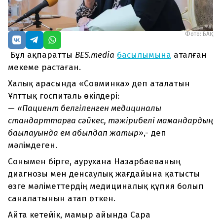
Фото: БАҚ
Бұл ақпаратты
BES.media
басылымына
аталған
мекеме растаған.
Халық арасында «Совминка» деп аталатын
Ұлттық госпиталь өкілдері:
—
«Пациент белгіленген медициналық
стандарттарға сәйкес, тәжірибелі мамандардың
бақылауында ем қабылдап жатыр»
,- деп
мәлімдеген.
Сонымен бірге, аурухана Назарбаеваның
диагнозы мен денсаулық жағдайына қатысты
өзге мәліметтердің медициналық құпия болып
саналатынын атап өткен.
Айта кетейік, мамыр айында Сара