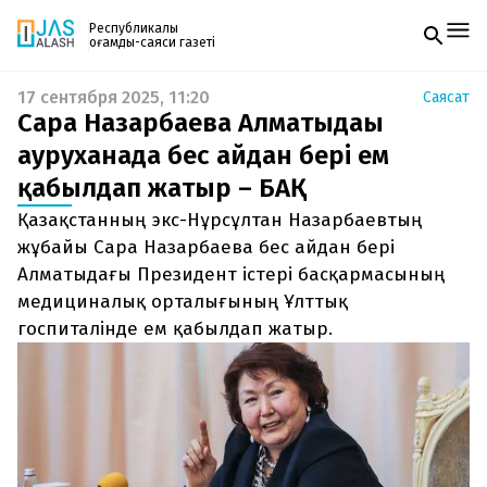
Республикалық
қоғамдық-саяси газеті
17 сентября 2025, 11:20
Саясат
Жаңалықтар
Сара Назарбаева Алматыдағы
Спорт
Газетке жазылу
Live
ауруханада бес айдан бері ем
PDF форматтағы газетті ай сайын электронды
Руханият
қабылдап жатыр – БАҚ
поштаңызға алып отырыңыз. Жаңа нөмір
Аймақ
шыққан сәтте сізге бірден жіберіледі. Тек email
Архив
Қазақстанның экс-Нұрсұлтан Назарбаевтың
енгізіңіз, біз қалғанын өзіміз жібереміз.
Заң және тәртіп
жұбайы Сара Назарбаева бес айдан бері
Алматыдағы Президент істері басқармасының
Редакциямен байланыс
медициналық орталығының Ұлттық
+7 708 604 51 06
Жарнама бөлімі
госпиталінде ем қабылдап жатыр.
+7 701 220 64 52
Пошта
zhasalash100@gmail.com