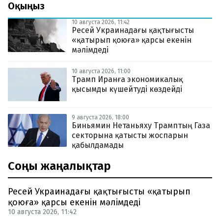
Оқыңыз
10 августа 2026, 11:42
Ресей Украинадағы қақтығысты
«қатырып қоюға» қарсы екенін
мәлімдеді
10 августа 2026, 11:00
Трамп Иранға экономикалық
қысымды күшейтуді көздейді
9 августа 2026, 18:00
Биньямин Нетаньяху Трамптың Газа
секторына қатысты жоспарын
қабылдамады
Соңғы жаңалықтар
Ресей Украинадағы қақтығысты «қатырып
қоюға» қарсы екенін мәлімдеді
10 августа 2026, 11:42