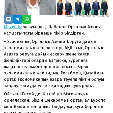
Фото: из открытых источников
Mezgil.kz
жазуынша, Шабанов Орталық Азияға
қатысты тағы бірнеше пікір білдірген.
- Еуропаның Орталық Азияға беруге дайын
экономикалық жеңілдіктері, АҚШ-тың Орталық
Азияға беруге дайын әскери және саяси
жеңілдіктері оларды Батысқа, Еуропаға
жақындату амалы деп ойлаймын. Бірақ
экономикалық жақындық, Ресеймен, Қытаймен
ортақ экономикалық өзара тәуелділіктің болуы
таңдау жасауда үлкен қиындық тудырады.
Өйткені Ресей де, Қытай да бізге жақын
орналасқан, біздің шекарамыз ортақ, ал Еуропа
мен Вашингтон алыс. Таңдау жасауға берілген
уақыт аяқталып келеді.