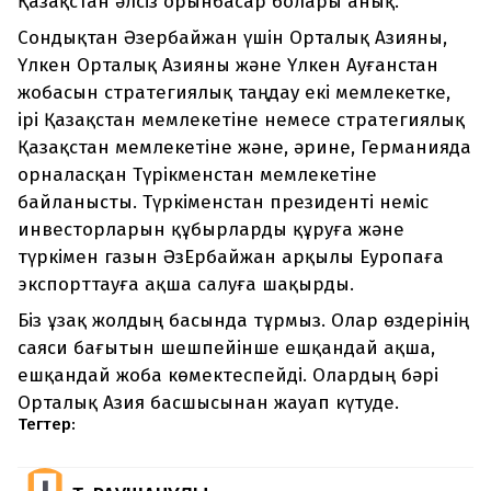
Қазақстан әлсіз орынбасар болары анық.
Сондықтан Әзербайжан үшін Орталық Азияны,
Үлкен Орталық Азияны және Үлкен Ауғанстан
жобасын стратегиялық таңдау екі мемлекетке,
ірі Қазақстан мемлекетіне немесе стратегиялық
Қазақстан мемлекетіне және, әрине, Германияда
орналасқан Түрікменстан мемлекетіне
байланысты. Түркіменстан президенті неміс
инвесторларын құбырларды құруға және
түркімен газын ӘзЕрбайжан арқылы Еуропаға
экспорттауға ақша салуға шақырды.
Біз ұзақ жолдың басында тұрмыз. Олар өздерінің
саяси бағытын шешпейінше ешқандай ақша,
ешқандай жоба көмектеспейді. Олардың бәрі
Орталық Азия басшысынан жауап күтуде.
Тегтер: