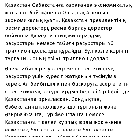
Қазақстан Өзбекстанға қарағанда экономикалық
жағынан бай және ол Орталық Азияның
экономикалық қуаты. Қазақстан президентінің
ресми деректері, ресми барлау деректері
бойынша Қазақстанның минералдық
ресурстары немесе табиғи ресурстары 46
триллион долларды құрайды. Бұл көзге көрініп
тұрғаны. Соның өзі 46 триллион доллар.
Әлем табиғи ресурстар мен стратегиялық
ресурстар үшін күресіп жатқанын түсінуіміз
керек. Ал бейбітшілік пен басқаруға әсер ететін
стратегиялық ресурстардың белгілі бір бөлігі де
Қазақстанда орналасқан. Сондықтан,
Өзбекстанның қоршауында тұрғанын және
ӘзЕрбайжанға, Түркіменстанға немесе
Қазақстанға тікелей құрлық жолы жоқ екенін
ескерсек, бұл соғыста немесе бұл күресте