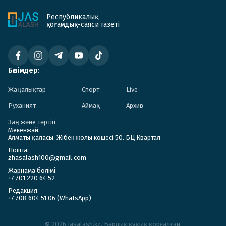
Республикалық
қоғамдық-саяси газеті
Бөлімдер:
Жаңалықтар
Спорт
Live
Руханият
Аймақ
Архив
Заң және тәртіп
Мекенжай:
Алматы қаласы. Жібек жолы көшесі 50. БЦ Квартал
Пошта:
zhasalash100@gmail.com
Жарнама бөлімі:
+7 701 220 64 52
Редакция:
+7 708 604 51 06 (WhatsApp)
© 2026 Jasalash.kz. Барлық құқық қорғалған.