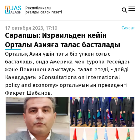
Республикалық
қоғамдық-саяси газеті
17 октября 2023, 17:10
Саясат
Жаңалықтар
Сарапшы: Израильден кейін
Спорт
Газетке жазылу
Live
Орталық Азияға талас басталады
PDF форматтағы газетті ай сайын электронды
Руханият
Орталық Азия үшін тағы бір үлкен соғыс
поштаңызға алып отырыңыз. Жаңа нөмір
Аймақ
шыққан сәтте сізге бірден жіберіледі. Тек email
басталады, онда Америка мен Еуропа Ресейден
Архив
енгізіңіз, біз қалғанын өзіміз жібереміз.
Заң және тәртіп
және Пекиннен алыстауды талап етеді, - дейді
Канададағы «Consultations on international
Редакциямен байланыс
policy and economy» орталығының президенті
+7 708 604 51 06
Фикрет Шабанов.
Жарнама бөлімі
+7 701 220 64 52
Пошта
zhasalash100@gmail.com