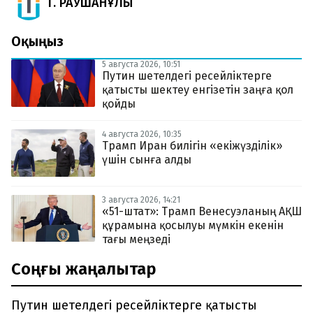
Т. РАУШАНҰЛЫ
Оқыңыз
5 августа 2026, 10:51
Путин шетелдегі ресейліктерге
қатысты шектеу енгізетін заңға қол
қойды
4 августа 2026, 10:35
Трамп Иран билігін «екіжүзділік»
үшін сынға алды
3 августа 2026, 14:21
«51-штат»: Трамп Венесуэланың АҚШ
құрамына қосылуы мүмкін екенін
тағы меңзеді
Соңғы жаңалықтар
Путин шетелдегі ресейліктерге қатысты