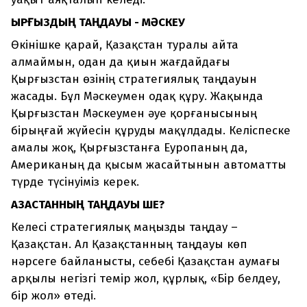
ҚЫРҒЫЗДЫҢ ТАҢДАУЫ - МӘСКЕУ
Өкінішке қарай, Қазақстан туралы айта
алмаймын, одан да қиын жағдайдағы
Қырғызстан өзінің стратегиялық таңдауын
жасады. Бұл Мәскеумен одақ құру. Жақында
Қырғызстан Мәскеумен әуе қорғанысының
бірыңғай жүйесін құруды мақұлдады. Келіспеске
амалы жоқ, Қырғызстанға Еуропаның да,
Американың да қысым жасайтынын автоматты
түрде түсінуіміз керек.
ҚАЗАҚСТАННЫҢ ТАҢДАУЫ ШЕ?
Келесі стратегиялық маңызды таңдау –
Қазақстан. Ал Қазақстанның таңдауы көп
нәрсеге байланысты, себебі Қазақстан аумағы
арқылы негізгі темір жол, құрлық, «Бір белдеу,
бір жол» өтеді.