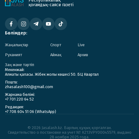
Республикалық
қоғамдық-саяси газеті
Бөлімдер:
Жаңалықтар
Спорт
Live
Руханият
Аймақ
Архив
Заң және тәртіп
Мекенжай:
Алматы қаласы. Жібек жолы көшесі 50. БЦ Квартал
Пошта:
zhasalash100@gmail.com
Жарнама бөлімі:
+7 701 220 64 52
Редакция:
+7 708 604 51 06 (WhatsApp)
© 2026 Jasalash.kz. Барлық құқық қорғалған.
Cвидетельство о постановке на учет № KZ13VPY00045579, выдано
28 ноября 2025 года.