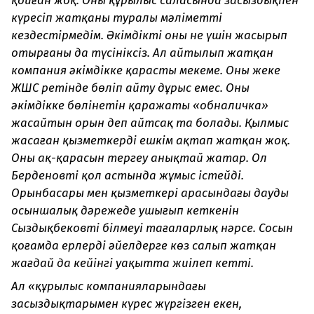
қойған жоқ. Оның құрылыс саласында заңсыздықпен
күресіп жатқаны туралы мәліметті
кездестірмедім. Әкімдіктің оны не үшін жасырып
отырғаны да түсініксіз. Ал айтылып жатқан
компания әкімдікке қарасты мекеме. Оны жеке
ЖШС ретінде бөліп айту дұрыс емес. Оны
әкімдікке бөлінетін қаражаты «обналичка»
жасайтын орын деп айтсақ та болады. Қылмыс
жасаған қызметкерді ешкім ақтап жатқан жоқ.
Оның ақ-қарасын тергеу анықтай жатар. Ол
Берденовтің қол астында жұмыс істейді.
Орынбасары мен қызметкері арасындағы даудың
осыншалық дәрежеде ушығып кеткенін
Сыздықбековтің білмеуі таңғаларлық нәрсе. Сосын
қоғамда ерлердің әйелдерге көз салып жатқан
жағдай да кейінгі уақытта жиілеп кетті.
Ал «құрылыс компанияларындағы
заңсыздықтарымен күрес жүргізген екен,