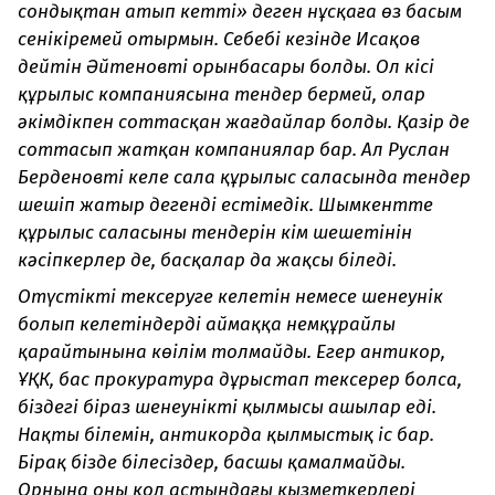
сондықтан атып кетті» деген нұсқаға өз басым
сеніңкіремей отырмын. Себебі кезінде Исақов
дейтін Әйтеновтің орынбасары болды. Ол кісі
құрылыс компаниясына тендер бермей, олар
әкімдікпен соттасқан жағдайлар болды. Қазір де
соттасып жатқан компаниялар бар. Ал Руслан
Берденовтің келе сала құрылыс саласында тендер
шешіп жатыр дегенді естімедік. Шымкентте
құрылыс саласының тендерін кім шешетінін
кәсіпкерлер де, басқалар да жақсы біледі.
Оңтүстікті тексеруге келетін немесе шенеунік
болып келетіндердің аймаққа немқұрайлы
қарайтынына көңілім толмайды. Егер антикор,
ҰҚК, бас прокуратура дұрыстап тексерер болса,
біздегі біраз шенеуніктің қылмысы ашылар еді.
Нақты білемін, антикорда қылмыстық іс бар.
Бірақ бізде білесіздер, басшы қамалмайды.
Орнына оның қол астындағы қызметкерлері