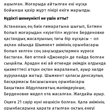
ашылған. Жоғарыда айтылған екі нұсқа
бойынша қазір жұрт пікірі екіге жарылды.
Күдікті шенеунікті не үшін атты?
Астананың ең биік ғимаратына шығып, Бэтмен
болып жоғарыдан «күзетіп» жүрген Берденовке
қастандық жасалуының тағы бір нұсқасы – ол
ақпан айында Шымкент әкімінің орынбасары
болып келген соң заңсыздықтармен күресе
бастаған. Көп өтпей «Джокері» де пайда болған
сыңайлы. Арадан екі ай өткенде әкімдік алдында
қызметтесі атқан оқтан жараланып, ауыр халде
ауруханада жатыр. Шымкент қаласы денсаулық
басқармасы басшысының орынбасары
Бақытжан Абдуллаевтың мәлімдеуінше,
Берденовке жедел ота жасалған. Жағдайы ауыр.
Оқиға 21 сәуір күні кешкісін болған. Қала әкімінің
орынбасарына қарата атылған оқтың екеуі