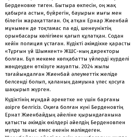
Берденовке тиген. Бытыра өкпесін, оң жақ
қабырға астын, бүйрегін, бауырын иығы мен
білегін жарақаттаған. Оқ атқан Ернар Жиенбай
мұнымен де тоқтамас па еді, шенеуніктің
орынбасары көлігімен қағып құлатқан. Содан
кейін полиция ұстаған. Күдікті әкімдікке қарасты
«Тұрғын үй Шымкент» ЖШС-ның директоры
болған. Бұл мекеме көпқабатты үйлерді күрделі
жөндеуден өткізуге жауапты. 2024 жылы
тағайындалған Жиенбай әлеуметтік желіде
белсенді болып, қаланың дамуына үлес қосуға
шақырып жүрген.
Күдіктінің мұндай әрекетке не үшін барғаны
әзірге белгісіз. Оқиға болған күні Берденовтің
Ернат Жиенбайдың әйеліне қырындағанына
қатысты әкімдік өкілдері әйелдің Берденовпен
мүлде таныс емес екенін мәлімдеген.