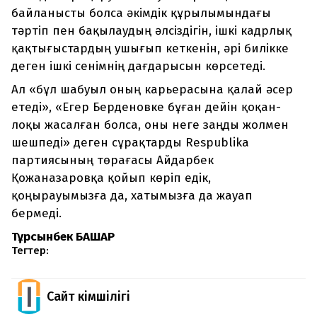
байланысты болса әкімдік құрылымындағы
тәртіп пен бақылаудың әлсіздігін, ішкі кадрлық
қақтығыстардың ушығып кеткенін, әрі билікке
деген ішкі сенімнің дағдарысын көрсетеді.
Ал «бұл шабуыл оның карьерасына қалай әсер
етеді», «Егер Берденовке бұған дейін қоқан-
лоқы жасалған болса, оны неге заңды жолмен
шешпеді» деген сұрақтарды Respublika
партиясының төрағасы Айдарбек
Қожаназаровқа қойып көріп едік,
қоңырауымызға да, хатымызға да жауап
бермеді.
Тұрсынбек БАШАР
Тегтер:
Сайт Әкімшілігі