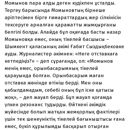
Момынов пара алды деген күдікпен ұсталды.
Тергеу барысында Момыновтың бірнеше
әріптесімен бірге ғимараттардың жер сілкінісін
тексеруге арналған қаражатты жымқырғаны
белгілі болды. Алайда бұл оқиғада басты назар
Момыновқа емес, оның тікелей басшысы –
Шымкент қаласының әкімі Ғабит Сыздықбековке
ауды. Журналистер әкімнен: «Неге отставкаға
кетпедіңіз?» – деп сұрағанда, ол: «Момынов
менің емес, орынбасарымның тікелей
қарауында болған. Орынбасарым маған
отставка жөнінде өтініш берді. Мен оны
қабылдамадым, себебі оның бұл іске қатысы
жоқ», – деп жауап берді. Бұл жауап қоғамда
үлкен резонанс тудырды. Өйткені әкімдік
жүйесінде болып жатқан жемқорлық фактілері
үшін тек шенеуніктің тікелей бағыныштысы ғана
емес, бүкіл құрылымды басқарып отырған