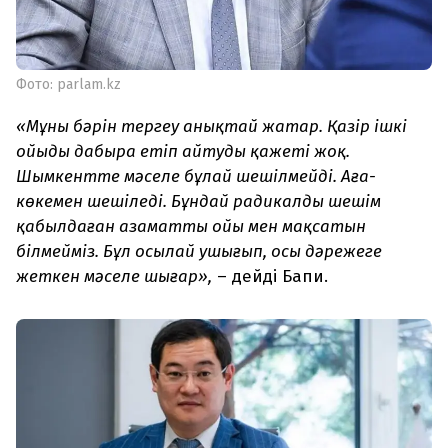
Фото: parlam.kz
«Мұның бәрін тергеу анықтай жатар. Қазір ішкі
ойыңды дабыра етіп айтудың қажеті жоқ.
Шымкентте мәселе бұлай шешілмейді. Аға-
көкемен шешіледі. Бұндай радикалды шешім
қабылдаған азаматтың ойы мен мақсатын
білмейміз. Бұл осылай ушығып, осы дәрежеге
жеткен мәселе шығар»,
– дейді Бапи.