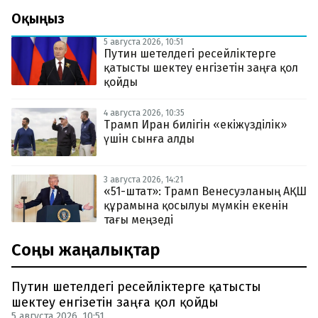
Оқыңыз
5 августа 2026, 10:51
Путин шетелдегі ресейліктерге
қатысты шектеу енгізетін заңға қол
қойды
4 августа 2026, 10:35
Трамп Иран билігін «екіжүзділік»
үшін сынға алды
3 августа 2026, 14:21
«51-штат»: Трамп Венесуэланың АҚШ
құрамына қосылуы мүмкін екенін
тағы меңзеді
Соңғы жаңалықтар
Путин шетелдегі ресейліктерге қатысты
шектеу енгізетін заңға қол қойды
5 августа 2026, 10:51