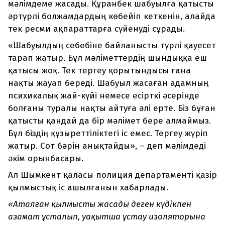
мәлімдеме жасады. Құранбек шабуылға қатысты
әртүрлі болжамдардың көбейіп кеткенін, алайда
тек ресми ақпараттарға сүйенуді сұрады.
«Шабуылдың себебіне байланысты түрлі қауесет
тарап жатыр. Бұл мәліметтердің шындыққа еш
қатысы жоқ. Тек тергеу қорытындысы ғана
нақты жауап береді. Шабуыл жасаған адамның
психикалық жай-күйі немесе есірткі әсерінде
болғаны туралы нақты айтуға әлі ерте. Біз бұған
қатысты қандай да бір мәлімет бере алмаймыз.
Бұл біздің құзыреттіліктегі іс емес. Тергеу жүріп
жатыр. Сот бәрін анықтайды», – деп мәлімдеді
әкім орынбасары.
Ал Шымкент қаласы полиция департаменті қазір
қылмыстық іс ашылғанын хабарлады.
«
Аталған қылмысты жасады деген күдікпен
азамат ұсталып, уақытша ұстау изоляторына