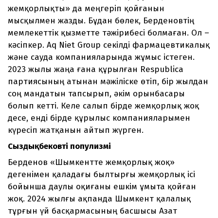
жемқорлықты» да меңгеріп қойғанын
мысқылмен жазды. Бұдан бөлек, Берденовтің
мемлекеттік қызметте тәжірибесі болмаған. Ол –
кәсіпкер. Aq Niet Group секілді фармацевтикалық
және сауда компанияларында жұмыс істеген.
2023 жылы жаңа ғана құрылған Respublica
партиясының атынан мәжіліске өтіп, бір жылдан
соң мандатын тапсырып, әкім орынбасары
болып кетті. Келе салып бірде жемқорлық жоқ
десе, енді бірде құрылыс компанияларымен
күресіп жатқанын айтып жүрген.
Сыздықбековтің популизмі
Берденов «Шымкентте жемқорлық жоқ»
дегенімен қаладағы былтырғы жемқорлық ісі
бойынша даулы оқиғаны ешкім ұмыта қойған
жоқ. 2024 жылғы ақпанда Шымкент қалалық
тұрғын үй басқармасының басшысы Азат