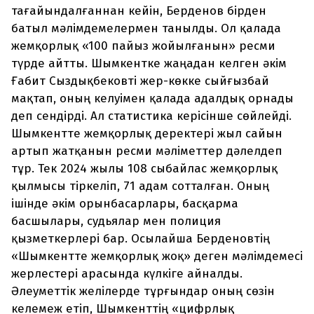
тағайындалғаннан кейін, Берденов бірден
батыл мәлімдемелермен танылды. Ол қалада
жемқорлық «100 пайыз жойылғанын» ресми
түрде айтты. Шымкентке жаңадан келген әкім
Ғабит Сыздықбековті жер-көкке сыйғызбай
мақтап, оның келуімен қалада адалдық орнады
деп сендірді. Ал статистика керісінше сөйлейді.
Шымкентте жемқорлық деректері жыл сайын
артып жатқанын ресми мәліметтер дәлелдеп
тұр. Тек 2024 жылы 108 сыбайлас жемқорлық
қылмысы тіркеліп, 71 адам сотталған. Оның
ішінде әкім орынбасарлары, басқарма
басшылары, судьялар мен полиция
қызметкерлері бар. Осылайша Берденовтің
«Шымкентте жемқорлық жоқ» деген мәлімдемесі
жерлестері арасында күлкіге айналды.
Әлеуметтік желілерде тұрғындар оның сөзін
келемеж етіп, Шымкенттің «цифрлық