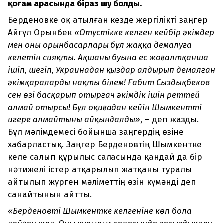
қоғам арасында біраз шу болды.
Берденовке оқ атылған кезде жергілікті заңгер
Айгүл Орынбек
«Оңтүстікке келген кейбір әкімдер
мен оның орынбасарлары бұл жаққа демалуға
келетін сияқты. Ақшаның буына ес жоғалтқанша
ішіп, шегіп, Украинадан қыздар алдырып демалған
әкімқараларды нақты білем! Ғабит Сыздықбеков
сен өзің басқарып отырған әкімдік ішін реттей
алмай отырсың! Бұл оқиғадан кейін Шымкентті
игере алмайтының айқындалды»
, – деп жазды.
Бұл мәлімдемесі бойынша заңгердің өзіне
хабарластық. Заңгер Берденовтің Шымкентке
келе салып құрылыс саласында қандай да бір
нәтижелі істер атқарылып жатқаны туралы
айтылып жүрген мәліметтің өзін күмәнді деп
санайтынын айтты.
«Берденовтің Шымкентке келгеніне көп бола