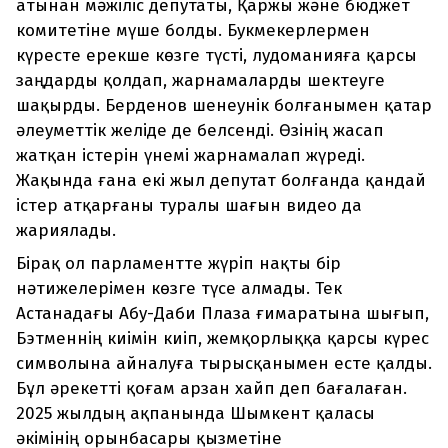
атынан мәжіліс депутаты, Қаржы және бюджет
комитетіне мүше болды. Букмекерлермен
күресте ерекше көзге түсті, лудоманияға қарсы
заңдарды қолдап, жарнамаларды шектеуге
шақырды. Берденов шенеунік болғанымен қатар
әлеуметтік желіде де белсенді. Өзінің жасап
жатқан істерін үнемі жарнамалап жүреді.
Жақында ғана екі жыл депутат болғанда қандай
істер атқарғаны туралы шағын видео да
жариялады.
Бірақ ол парламентте жүріп нақты бір
нәтижелерімен көзге түсе алмады. Тек
Астанадағы Абу-Даби Плаза ғимаратына шығып,
Бэтменнің киімін киіп, жемқорлыққа қарсы күрес
символына айналуға тырысқанымен есте қалды.
Бұл әрекетті қоғам арзан хайп деп бағалаған.
2025 жылдың ақпанында Шымкент қаласы
әкімінің орынбасары қызметіне