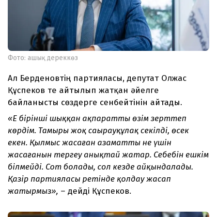
Фото: ашық дереккөз
Ал Берденовтің партияласы, депутат Олжас
Құспеков те айтылып жатқан әйелге
байланысты сөздерге сенбейтінін айтады.
«Ең бірінші шыққан ақпаратты өзім зерттеп
көрдім. Тамыры жоқ саңырауқұлақ секілді, өсек
екен. Қылмыс жасаған азаматтың не үшін
жасағанын тергеу анықтай жатар. Себебін ешкім
білмейді. Сот болады, сол кезде айқындалады.
Қазір партияласы ретінде қолдау жасап
жатырмыз»,
– дейді Құспеков.