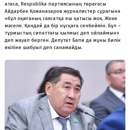
атаса, Respublika партиясының төрағасы
Айдарбек Қожаназаров журналистер сұрағына
«бұл оқиғаның саясатқа еш қатысы жоқ. Жеке
мәселе. Қандай да бір нұсқаға сенбеймін. Бұл –
тұрмыстық сипаттағы қылмыс деп ойлаймын»
деп жауап берген. Депутат Бапи да мұны билік
өкіліне шабуыл деп санамайды.