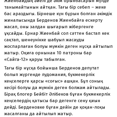
Жиенбайдың әйелі де әкім орынбасарын мүлде
танымайтынын айтқан. Тағы бір себеп – жеке
бас араздығы. Бірнеше күн бұрын болған әкімдік
жиналысында Берденов Жиенбайға ескерту
жасап, оны залдан шығарып жібергенге
ұқсайды. Ернар Жиенбай сол сәттен бастап кек
сақтап, шенеунікке шабуыл жасауды
жоспарлаған болуы мүмкін деген нұсқа айтылып
жатыр. Оқиға орнынан 10 патроны бар
«Сайга-12» қаруы табылған.
Тағы бір нұсқа бойынша Берденов депутат
болып жүргенде лудомания, букмекерлік
кеңселерге қарсы «соғыс» ашқан. Бұл соның
кесірі болуы да мүмкін деген болжам айтылады.
Бірақ блогер Бейбіт Әлібеков бұған букмекерлік
кеңселердің қатысы бар дегенге сену қиын
дейді. Берденовке бұған дейін де қоқан-лоқы
жасалғаны да айтылып жатыр.