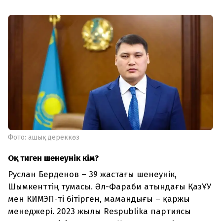
Фото: ашық дереккөз
Оқ тиген шенеунік кім?
Руслан Берденов – 39 жастағы шенеунік,
Шымкенттің тумасы. Әл-Фараби атындағы ҚазҰУ
мен КИМЭП-ті бітірген, мамандығы – қаржы
менеджері. 2023 жылы Respublika партиясы