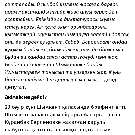
сотталады. Осындай қылмыс жасауға барған
адам максималды түрде жаза алуы керек деп
есептеймін. Елімізде заң диктатурасы жұмыс
істеуі керек. Ал қала әкімі орынбасарының
қызметкерін жұмыстан шығаруға келетін болсақ,
оны да зерделеу қажет. Себебі Берденовтің ондай
құқығы болды ма, болмады ма, оны да білмейміз.
Бұдан ешқандай саяси астар іздеудің мәні жоқ.
Берденов кеше ғана Шымкентке барды.
Жұмыстармен танысып та үлгерген жоқ. Мұны
билікке шабуыл деп қарау қисынсыз»,
– дейді
депутат.
Әкімдік не дейді?
23 сәуір күні Шымкент қаласында брифинг өтті.
Шымкент қаласы әкімінің орынбасары Сәрсен
Құранбек Берденовке жасалған қарулы
шабуылға қатысты алғашқы нақты ресми