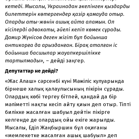
кетеді. Мысалы, Украинадан әкелінген қыздардың
билеттерін көтергендер қазір қамауда отыр.
Олардың аты-жөнін ашық айта аламын. Ол
кісілердің адвокаты, әйелі келіп көмек сұрады.
Дамир Жүнісов деген жігіт бұл бойынша
антикорға да арызданған. Бірақ аталған іс
бойынша басшылар жауапкершілікке
тартылмады»,
– дейді заңгер.
Депутаттар не дейді?
«Жас Алаш» сәрсенбі күні Мәжіліс кулуарында
бірнеше халық қалаулысының пікірін сұрады.
Олардың көбі тергеу бітпей, қандай да бір
мәліметті нақты кесіп айту қиын деп отыр. Тіпті
билікке жасалған шабуыл дейтін пікірге
келгенде де олардың ойы екіге жарылды.
Мысалы, Еділ Жаңбыршин бұл оқиғаны
«мемлекетке жасалған ашық шабуыл» деп