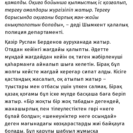
қамалды. Оқиға бойынша қылмыстық іс қозғалып,
тергеу амалдары жүргізіліп жатыр. Тергеу
барысында оқиғаның барлық мән-жайы
анықталатын болады»,
– деді Шымкент қалалық
полиция департаменті.
Қазір Руслан Берденов ауруханада жатыр.
Отадан кейінгі жағдайы қалыпты. Әдетте
мұндай жағдайдан кейін оқ тиген жәбірленуші
қаһарманға айналып шыға келетін. Бірақ бұл
жолғы кейсте жағдай кереғар сипат алды. Кісіге
қастандық жасалып, оқ атылып жатыр –
туыстары мен отбасы үшін үлкен салмақ. Бірақ
қазақ қоғамы бұл іске мүлде басқаша баға беріп
жатыр. «Бір жоқты бір жоқ табады» дегендей,
жанашырлық пен тілеулестіктен гөрі «неге
бұлай болды»; «шенеуніктер неге осындай»
деген мағынадағы көзқарастарды жиі байқауға
болады. Бұл қарулы шабуыл жұмысқа