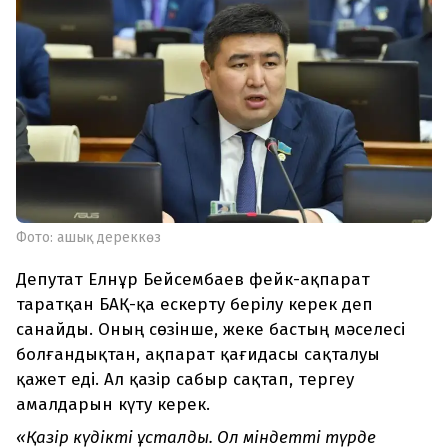
Фото: ашық дереккөз
Депутат Елнұр Бейсембаев фейк-ақпарат
таратқан БАҚ-қа ескерту берілу керек деп
санайды. Оның сөзінше, жеке бастың мәселесі
болғандықтан, ақпарат қағидасы сақталуы
қажет еді. Ал қазір сабыр сақтап, тергеу
амалдарын күту керек.
«Қазір күдікті ұсталды. Ол міндетті түрде