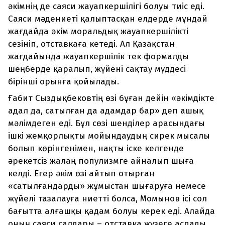
әкімнің де саяси жауапкершілігі болуы тиіс еді.
Саяси мәдениеті қалыптасқан елдерде мұндай
жағдайда әкім моральдық жауапкершілікті
сезініп, отставкаға кетеді. Ал Қазақстан
жағдайында жауапкершілік тек формалды
шеңберде қаралып, жүйені сақтау мүддесі
бірінші орынға қойылады.
Ғабит Сыздықбековтің өзі бұған дейін «әкімдікте
адал да, сатылған да адамдар бар» деп ашық
мәлімдеген еді. Бұл сөзі шенділер арасындағы
ішкі жемқорлықты мойындаудың сирек мысалы
болып көрінгенімен, нақты іске келгенде
әрекетсіз жалаң популизмге айналып шыға
келді. Егер әкім өзі айтып отырған
«сатылғандарды» жұмыстан шығаруға немесе
жүйелі тазалауға ниетті болса, Момынов ісі сол
бағытта алғашқы қадам болуы керек еді. Алайда
оның саяси салдары – отставка жүзеге аспады.