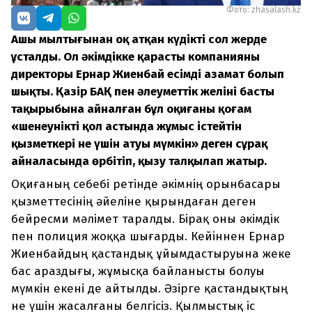
Фото: zhasalash.kz
Аңшы мылтығынан оқ атқан күдікті сол жерде
ұсталды. Ол әкімдікке қарасты компанияның
директоры Ернар Жиенбай есімді азамат болып
шықты. Қазір БАҚ пен әлеуметтік желінің басты
тақырыбына айналған бұл оқиғаны қоғам
«шенеунікті қол астында жұмыс істейтін
қызметкері не үшін атуы мүмкін» деген сұрақ
айналасында өрбітіп, қызу талқылап жатыр.
Оқиғаның себебі ретінде әкімнің орынбасары
қызметтесінің әйеліне қырындаған деген
бейресми мәлімет таралды. Бірақ оны әкімдік
пен полиция жоққа шығарды. Кейіннен Ернар
Жиенбайдың қастандық ұйымдастыруына жеке
бас араздығы, жұмысқа байланысты болуы
мүмкін екені де айтылды. Әзірге қастандықтың
не үшін жасалғаны белгісіз. Қылмыстық іс