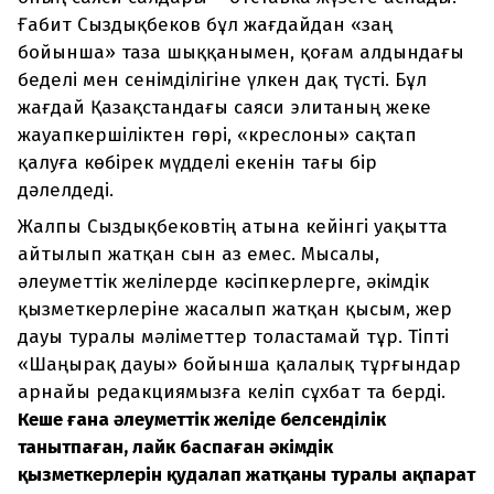
Ғабит Сыздықбеков бұл жағдайдан «заң
бойынша» таза шыққанымен, қоғам алдындағы
беделі мен сенімділігіне үлкен дақ түсті. Бұл
жағдай Қазақстандағы саяси элитаның жеке
жауапкершіліктен гөрі, «креслоны» сақтап
қалуға көбірек мүдделі екенін тағы бір
дәлелдеді.
Жалпы Сыздықбековтің атына кейінгі уақытта
айтылып жатқан сын аз емес. Мысалы,
әлеуметтік желілерде кәсіпкерлерге, әкімдік
қызметкерлеріне жасалып жатқан қысым, жер
дауы туралы мәліметтер толастамай тұр. Тіпті
«Шаңырақ дауы» бойынша қалалық тұрғындар
арнайы редакциямызға келіп сұхбат та берді.
Кеше ғана әлеуметтік желіде белсенділік
танытпаған, лайк баспаған әкімдік
қызметкерлерін қудалап жатқаны туралы ақпарат