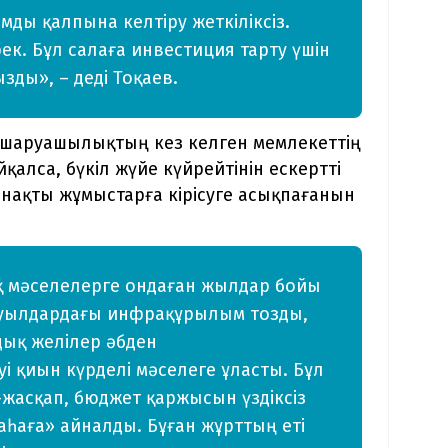
ы қалпына келтіру жеткіліксіз.
рек. Бұл салаға инвестиция тарту үшін
ды», – деді Тоқаев.
 шаруашылықтың кез келген мемлекеттің
шайқалса, бүкіл жүйе күйрейтінін ескертті
 нақты жұмыстарға кірісуге асықпағанын
ық мәселелерге ондаған жылдар бойы
ауыл­дардағы инфрақұрылым тозды,
дық желілер әбден
уі қиын күрделі мәселеге ұласты. Бұл
-жас­қап, бюджет қаржысын үздіксіз
аһаға» айналды. Бұған жұрттың еті