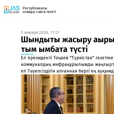
Республикалық
қоғамдық-саяси газеті
5 января 2026, 11:17
Газетке жазылу
Шындықты жасыру ақы­ры
PDF форматтағы газетті ай сайын электронды
тым қымбатқа түс­ті
поштаңызға алып отырыңыз. Жаңа нөмір
шыққан сәтте сізге бірден жіберіледі. Тек email
Ел президенті Тоқаев "Түркістан" газеті
енгізіңіз, біз қалғанын өзіміз жібереміз.
коммуналдық инфрақұрылымды жаңғырт
ел Тәуелсіздігін алғаннан бергі ең ауқым