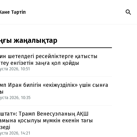
Және Тәртіп
ңғы жаңалықтар
ин шетелдегі ресейліктерге қатысты
теу енгізетін заңға қол қойды
уста 2026, 10:51
мп Иран билігін «екіжүзділік» үшін сынға
ды
уста 2026, 10:35
-штат»: Трамп Венесуэланың АҚШ
амына қосылуы мүмкін екенін тағы
зеді
уста 2026, 14:21