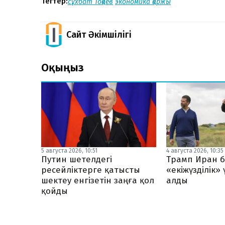
Тегтер:
сұхбат
Тоқаев
экономика
қаржы
Сайт Әкімшілігі
Оқыңыз
5 августа 2026, 10:51
4 августа 2026, 10:35
Путин шетелдегі
Трамп Иран б
ресейліктерге қатысты
«екіжүзділік»
шектеу енгізетін заңға қол
алды
қойды