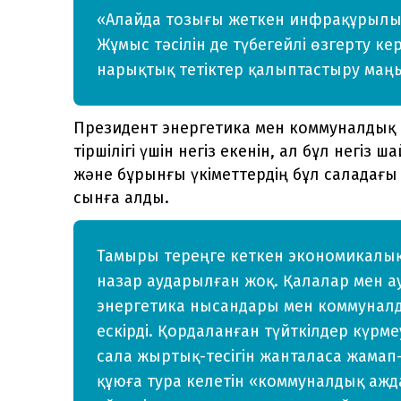
«Алайда тозығы жеткен инфрақұрылымд
Жұмыс тәсілін де түбегейлі өзгерту ке
нарықтық тетіктер қалыптастыру маңыз
Президент энергетика мен коммуналдық
тіршілігі үшін негіз екенін, ал бұл негіз 
және бұрынғы үкіметтердің бұл саладағы
сынға алды.
Тамыры тереңге кеткен экономи­ка­л
назар аударылған жоқ. Қалалар мен 
энер­гетика нысандары мен коммунал­
ескірді. Қордаланған түйткілдер күрме
сала жыр­тық-тесігін жанталаса жамап
құюға тура келетін «коммуналдық ажд