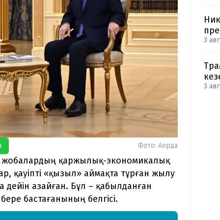
Ник
пре
3 авг
Тра
кез
3 авг
я
Фото: Ақорда
бұл жобалардың қаржылық-экономикалық
р, қауіпті «қызыл» аймақта тұрған жылу
 дейін азайған. Бұл – қабылданған
бере бастағанының белгісі.