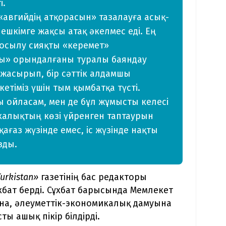
і.
із «авгийдің атқорасын» тазалауға асық­
 ешкімге жақсы атақ әкелмес еді. Ең
қосылу сияқты «керемет»
ты» орындалғаны ту­ралы баяндау
жасырып, бір сәттік ал­дамшы
етіміз үшін тым қымбатқа түс­ті.
ойласам, мен де бұл жұмысты ке­лесі
 халықтың көзі үйренген тап­таурын
ағаз жүзінде емес, іс жүзінде нақ­ты
­ды.
urkistan»
газетінің бас редакторы
бат берді. Сұхбат барысында Мемлекет
ына, әлеуметтік-экономикалық дамуына
ы ашық пікір білдірді.