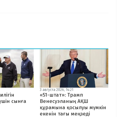
3 августа 2026, 14:21
илігін
«51-штат»: Трамп
 үшін сынға
Венесуэланың АҚШ
құрамына қосылуы мүмкін
екенін тағы меңзеді