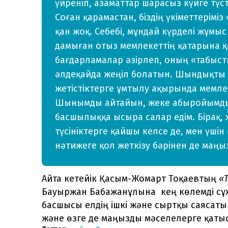
үйреніп, аза­маттар шарасыз күйге түст
Соған қарамастан, біздің үкімет­тері­м
қан жоқ. Себебі, мұндай күрделі жұ­мыс
дамыған отыз мемлекеттің қатарына 
бағдарламалар әзір­леп, оның «табыс
әлдеқайда жеңіл бола­тын. Шындықты 
жетістіктерге ұмтылу ақы­рын­да мемлек
Шынымды айтайын, жеке абы­ройым­ды 
басшылыққа ысыра салар едім. Бір­ақ,
түсініктерге қайшы келсе де, мен үшін қ
нәтижеге қол жеткізу бәрінен де маңыз
Айта кетейік Қасым-Жомарт Тоқаевтың
«T
Бауыржан Бабажанұлына кең көлемді сұх
басшысы елдің ішкі және сыртқы саясат
және өзге де маңызды мәселелерге қатыст