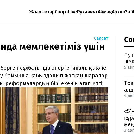
Жаңалықтар
Спорт
Live
Руханият
Аймақ
Архив
Заң 
Со
Саясат
н­да мемлекетіміз үшін
Пут
шек
не берген сұхбатында энергетикалық және
5 авг
у бойынша қабылданып жатқан шаралар
Тра
ды реформалардың бірі екенін атап өтті.
ал
4 авг
«51
құр
мең
3 авг