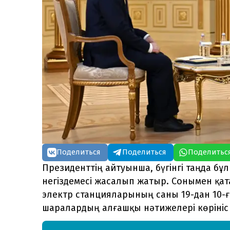
Поделиться
Поделиться
Поделитьс
Президенттің айтуынша, бүгінгі таңда 
негіздемесі жасалып жатыр. Сонымен қата
электр станцияларының саны 19-дан 10-ға
шаралардың алғашқы нәтижелері көрініс 