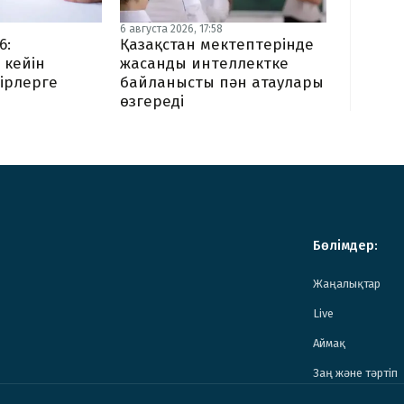
6 августа 2026, 17:58
6:
Қазақстан мектептерінде
 кейін
жасанды интеллектке
ірлерге
байланысты пән атаулары
ы
өзгереді
Бөлімдер:
Жаңалықтар
Live
Аймақ
Заң және тәртіп