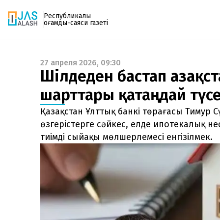
Республикалық
қоғамдық-саяси газеті
27 апреля 2026, 09:30
Газетке жазылу
Шілдеден бастап Қазақс
PDF форматтағы газетті ай сайын электронды
шарттары қатаңдай түсе
поштаңызға алып отырыңыз. Жаңа нөмір
шыққан сәтте сізге бірден жіберіледі. Тек email
Қазақстан Ұлттық банкі төрағасы Тимур 
енгізіңіз, біз қалғанын өзіміз жібереміз.
өзгерістерге сәйкес, елде ипотекалық н
тиімді сыйақы мөлшерлемесі енгізілмек.