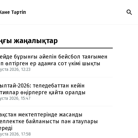
Және Тәртіп
ңғы жаңалықтар
ейде бұрынғы әйелін бейсбол таяғымен
п өлтірген ер адамға сот үкімі шықты
уста 2026, 12:23
ылтай-2026: теледебаттан кейін
тиялар өңірлерге қайта оралды
уста 2026, 15:47
ақстан мектептерінде жасанды
еллектке байланысты пән атаулары
ереді
уста 2026, 17:58