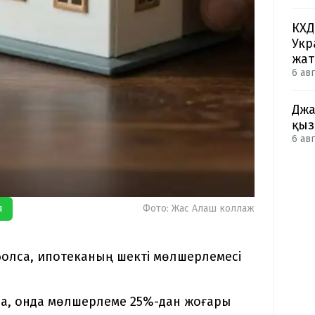
КХД
Укр
жа
6 авг
Джа
қыз
6 авг
я
Фото: Жас Алаш коллаж
болса, ипотеканың шекті мөлшерлемесі
са, онда мөлшерлеме 25%-дан жоғары