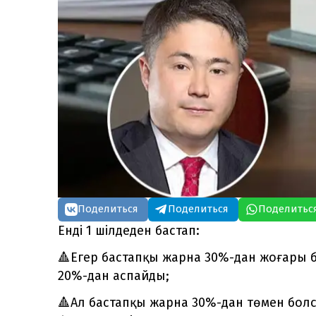
Поделиться
Поделиться
Поделитьс
Енді 1 шілдеден бастап:
🔺Егер бастапқы жарна 30%-дан жоғары 
20%-дан аспайды;
🔺Ал бастапқы жарна 30%-дан төмен бол