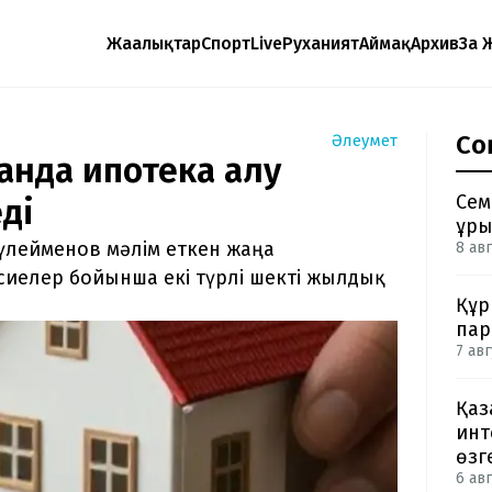
Жаңалықтар
Спорт
Live
Руханият
Аймақ
Архив
Заң 
Со
Әлеумет
танда ипотека алу
Сем
ді
ұры
Сүлейменов мәлім еткен жаңа
8 авг
есиелер бойынша екі түрлі шекті жылдық
Құр
пар
7 авг
Қаз
инт
өзг
6 авг