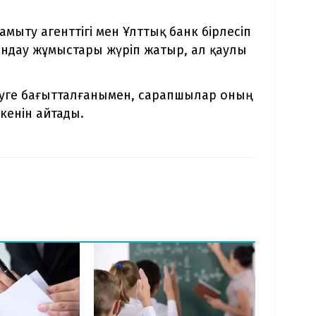
ыту агенттігі мен Ұлттық банк бірлесіп
йындау жұмыстары жүріп жатыр, ал қаулы
еуге бағытталғанымен, сарапшылар оның
кенін айтады.