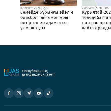
8 августа 2026, 12:23
7 августа 2026, 15:47
Семейде бұрынғы әйелін
Құрылтай-202
бейсбол таяғымен ұрып
теледебаттан
өлтірген ер адамға сот
партиялар өң
үкімі шықты
қайта оралд
Республикалық
қоғамдық-саяси газеті