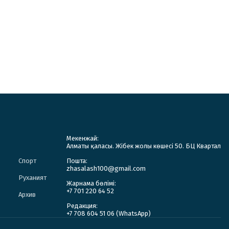
Мекенжай:
Алматы қаласы. Жібек жолы көшесі 50. БЦ Квартал
Спорт
Пошта:
zhasalash100@gmail.com
Руханият
Жарнама бөлімі:
+7 701 220 64 52
Архив
Редакция:
+7 708 604 51 06 (WhatsApp)