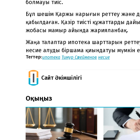
болмауы тиіс.
Бұл шешім Қаржы нарығын реттеу және дам
қабылдаған. Қазір тиісті құжаттарды да
жобасы мамыр айында жарияланбақ.
Жаңа талаптар ипотека шарттарын ретт
несие алуды біршама қиындатуы мүмкін е
Тегтер:
ипотека
Тимур Сүлейменов
несие
Сайт Әкімшілігі
Оқыңыз