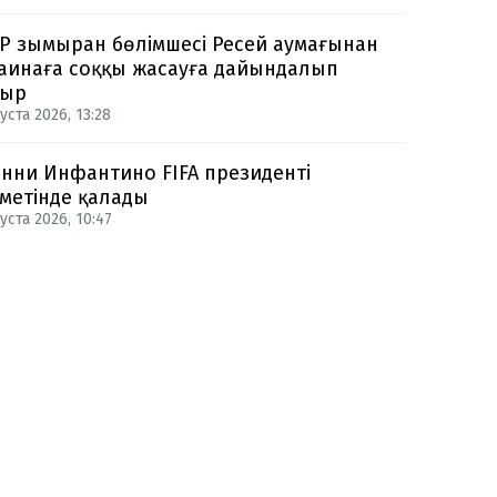
Р зымыран бөлімшесі Ресей аумағынан
аинаға соққы жасауға дайындалып
тыр
уста 2026, 13:28
нни Инфантино FIFA президенті
метінде қалады
уста 2026, 10:47