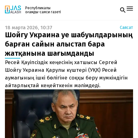
Республикалық
қоғамдық-саяси газеті
18 марта 2026, 10:37
Саясат
Жаңалықтар
Шойгу Украина әуе шабуылдарының
Спорт
Газетке жазылу
Live
барған сайын алыстап бара
PDF форматтағы газетті ай сайын электронды
Руханият
жатқанына шағымданды
поштаңызға алып отырыңыз. Жаңа нөмір
Аймақ
шыққан сәтте сізге бірден жіберіледі. Тек email
Архив
Ресей Қауіпсіздік кеңесінің хатшысы Сергей
енгізіңіз, біз қалғанын өзіміз жібереміз.
Заң және тәртіп
Шойгу Украина Қарулы күштері (УҚК) Ресей
аумағының ішкі бөлігіне соққы беру мүмкіндігін
Редакциямен байланыс
айтарлықтай кеңейткенін мәлімдеді.
+7 708 604 51 06
Жарнама бөлімі
+7 701 220 64 52
Пошта
zhasalash100@gmail.com