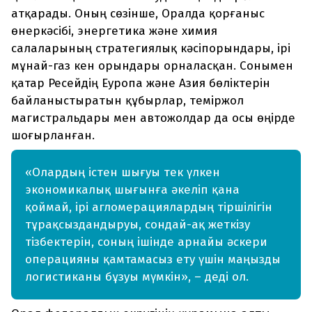
атқарады. Оның сөзінше, Оралда қорғаныс
өнеркәсібі, энергетика және химия
салаларының стратегиялық кәсіпорындары, ірі
мұнай-газ кен орындары орналасқан. Сонымен
қатар Ресейдің Еуропа және Азия бөліктерін
байланыстыратын құбырлар, теміржол
магистральдары мен автожолдар да осы өңірде
шоғырланған.
«Олардың істен шығуы тек үлкен
экономикалық шығынға әкеліп қана
қоймай, ірі агломерациялардың тіршілігін
тұрақсыздандыруы, сондай-ақ жеткізу
тізбектерін, соның ішінде арнайы әскери
операцияны қамтамасыз ету үшін маңызды
логистиканы бұзуы мүмкін», – деді ол.