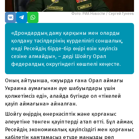
Фото: РИА Новости / Сергей Гунеев
«Дрондардың даму қарқыны мен оларды
қолдану тәсілдерінің күрделілігі соншалық,
енді Ресейдің бірде-бір өңірі өзін қауіпсіз
сезіне алмайды», – деді Шойгу Орал
федералдық округіндегі көшпелі кеңесте.
Оның айтуынша, «жуырда ғана Орал аймағы
Украина аумағынан әуе шабуылдары үшін
қолжетімсіз еді», алайда бүгінде ол «тікелей
қауіп аймағына» айналған.
Шойгу өңірдің өнеркәсіптік және қорғаныс
әлеуетіне төнген қауіптерді атап өтті. Бұл аймақ
Ресейдің экономикалық қауіпсіздігі мен қорғаныс
қабілетін қамтамасыз етуде маңызды рөл