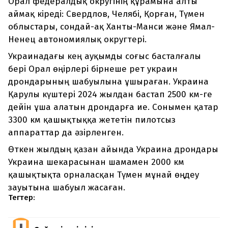
Орал федералдық округінің құрамына алты
аймақ кіреді: Свердлов, Челябі, Қорған, Түмен
облыстары, сондай-ақ Ханты-Манси және Ямал-
Ненец автономиялық округтері.
Украинадағы кең ауқымды соғыс басталғалы
бері Орал өңірлері бірнеше рет украин
дрондарының шабуылына ұшыраған. Украина
Қарулы күштері 2024 жылдан бастап 2500 км-ге
дейін ұша алатын дрондарға ие. Сонымен қатар
3300 км қашықтыққа жететін пилотсыз
аппараттар да әзірленген.
Өткен жылдың қазан айында Украина дрондары
Украина шекарасынан шамамен 2000 км
қашықтықта орналасқан Түмен мұнай өңдеу
зауытына шабуыл жасаған.
Тегтер: