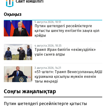
Сайт Әкімшілігі
Оқыңыз
5 августа 2026, 10:51
Путин шетелдегі ресейліктерге
қатысты шектеу енгізетін заңға қол
қойды
4 августа 2026, 10:35
Трамп Иран билігін «екіжүзділік»
үшін сынға алды
3 августа 2026, 14:21
«51-штат»: Трамп Венесуэланың АҚШ
құрамына қосылуы мүмкін екенін
тағы меңзеді
Соңғы жаңалықтар
Путин шетелдегі ресейліктерге қатысты