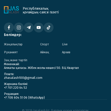
Республикалық
қоғамдық-саяси газеті
Бөлімдер:
Жаңалықтар
Спорт
Live
Руханият
Аймақ
Архив
Заң және тәртіп
Мекенжай:
Алматы қаласы. Жібек жолы көшесі 50. БЦ Квартал
Пошта:
zhasalash100@gmail.com
Жарнама бөлімі:
+7 701 220 64 52
Редакция:
+7 708 604 51 06 (WhatsApp)
© 2026 Jasalash.kz. Барлық құқық қорғалған.