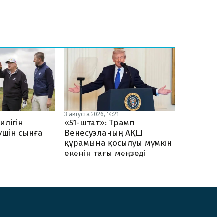
3 августа 2026, 14:21
илігін
«51-штат»: Трамп
 үшін сынға
Венесуэланың АҚШ
құрамына қосылуы мүмкін
екенін тағы меңзеді