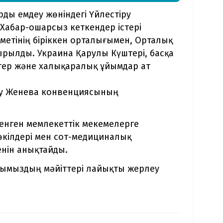
рды емдеу жөніндегі Үйлестіру
 Хабар-ошарсыз кеткендер істері
ызметінің біріккен орталығымен, Орталық
асырылды. Украина Қарулы Күштері, басқа
ттер және халықаралық ұйымдар ат
еру Женева конвенциясының
ленген мемлекеттік мекемелерге
 өкілдері мен сот-медициналық
енін анықтайды.
рымыздың мәйіттері лайықты жерлеу