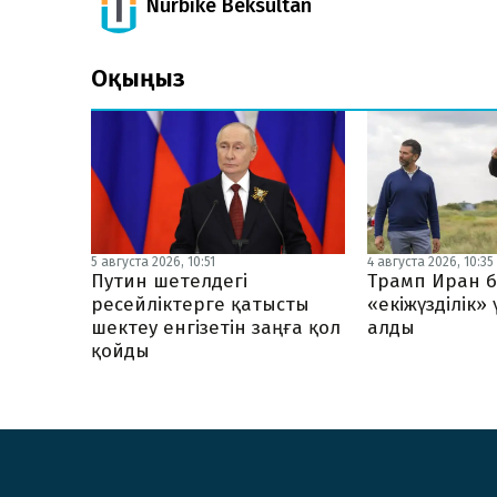
Nurbike Beksultan
Оқыңыз
5 августа 2026, 10:51
4 августа 2026, 10:35
Путин шетелдегі
Трамп Иран б
ресейліктерге қатысты
«екіжүзділік»
шектеу енгізетін заңға қол
алды
қойды