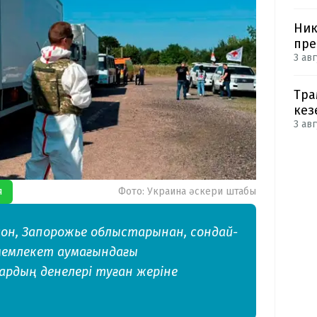
Ник
пре
3 авг
Тра
кез
3 авг
я
Фото: Украина әскери штабы
рсон, Запорожье облыстарынан, сондай-
 мемлекет аумағындағы
лардың денелері туған жеріне