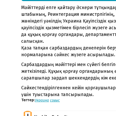
Мәйіттерді елге қайтару Әскери тұтқында
штабының, Реинтеграция министрлігінің,
жөніндегі уәкілдің Украина Қауіпсіздік қ
қауіпсіздік қызметімен бірлесіп жүзеге 
да құқық қорғау органдары, департамен
салысқан.
Қаза тапқан сарбаздардың денелерін б
нормаларына сәйкес жүзеге асырылады.
Сарбаздардың мәйіттері мен сүйегі белгі
жеткізіледі. Құқық қорғау органдарының
сарапшылар зардап шеккендердің кім ек
Сәйкестендірілгеннен кейін қорғаушыла
үшін туыстарына тапсырылады.
Тегтер:
Украина
соғыс