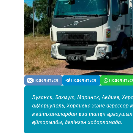
Поделиться
Поделиться
Поделитьс
Луганск, Бахмут, Маринск, Авдиев, Хе
ақ Мариуполь, Хорливка және агрессор
мәйітханалардан қаза тапқан қорғаушы
қайтарылды, делінген хабарламада.