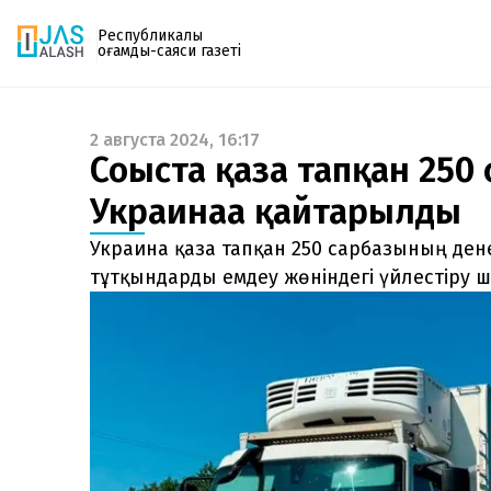
Республикалық
қоғамдық-саяси газеті
2 августа 2024, 16:17
Газетке жазылу
Соғыста қаза тапқан 250
PDF форматтағы газетті ай сайын электронды
Украинаға қайтарылды
поштаңызға алып отырыңыз. Жаңа нөмір
шыққан сәтте сізге бірден жіберіледі. Тек email
Украина қаза тапқан 250 сарбазының ден
енгізіңіз, біз қалғанын өзіміз жібереміз.
тұтқындарды емдеу жөніндегі үйлестіру 