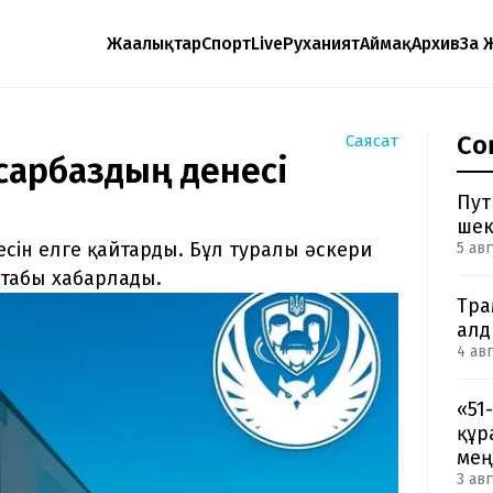
Жаңалықтар
Спорт
Live
Руханият
Аймақ
Архив
Заң 
Со
Саясат
 сарбаздың денесі
Пут
шек
есін елге қайтарды. Бұл туралы әскери
5 авг
штабы хабарлады.
Тра
ал
4 авг
«51
құр
мең
3 авг