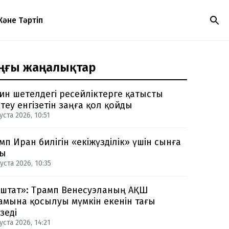
Және Тәртіп
ңғы жаңалықтар
ин шетелдегі ресейліктерге қатысты
теу енгізетін заңға қол қойды
уста 2026, 10:51
мп Иран билігін «екіжүзділік» үшін сынға
ды
уста 2026, 10:35
-штат»: Трамп Венесуэланың АҚШ
амына қосылуы мүмкін екенін тағы
зеді
уста 2026, 14:21