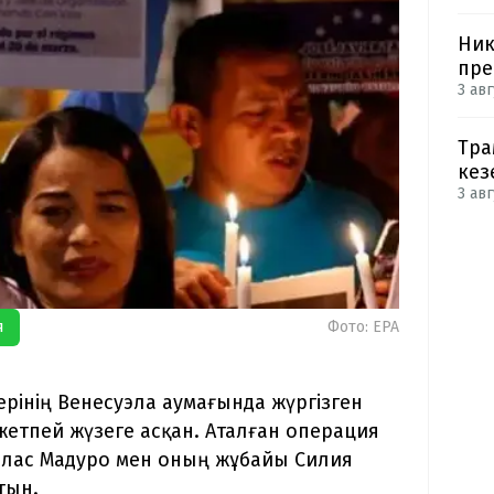
Ник
пре
3 авг
Тра
кез
3 авг
я
Фото: ЕРА
рінің Венесуэла аумағында жүргізген
жетпей жүзеге асқан. Аталған операция
лас Мадуро мен оның жұбайы Силия
тын.