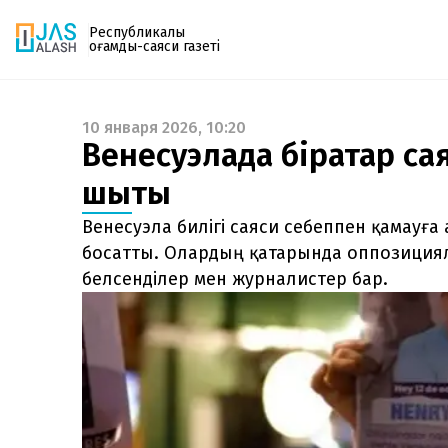
Республикалық
қоғамдық-саяси газеті
10 января 2026, 10:20
Газетке жазылу
Венесуэлада бірқатар сая
PDF форматтағы газетті ай сайын электронды
шықты
поштаңызға алып отырыңыз. Жаңа нөмір
шыққан сәтте сізге бірден жіберіледі. Тек email
Венесуэла билігі саяси себеппен қамауға
енгізіңіз, біз қалғанын өзіміз жібереміз.
босатты. Олардың қатарында оппозициял
белсенділер мен журналистер бар.