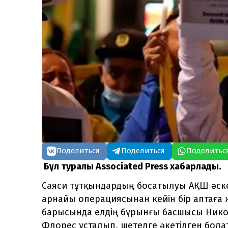
Поделиться
Поделиться
Поделитьс
Бұл туралы Associated Press хабарлады.
Саяси тұтқындардың босатылуы АҚШ әске
арнайы операциясынан кейін бір аптаға 
барысында елдің бұрынғы басшысы Нико
Флорес ұсталып, шетелге әкетілген бола