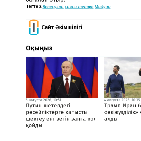
Тегтер:
Венесуэла
саяси тұтқын
Мадуро
Сайт Әкімшілігі
Оқыңыз
5 августа 2026, 10:51
4 августа 2026, 10:35
Путин шетелдегі
Трамп Иран б
ресейліктерге қатысты
«екіжүзділік»
шектеу енгізетін заңға қол
алды
қойды