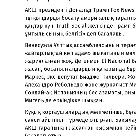
АҚШ президенті Дональд Трамп Fox News
тұтқындарды босату америкалық тараптың
қаңтар күні Truth Social желісінде Трамп
ұмтылысының белгісі» деп бағалады.
Венесуэла Ұлттық ассамблеясының төрағ
«айтарлықтай көп адам» шығатынын мәлім
жарияланған жоқ. Дегенмен El Nacional 
жасап, босатылғандардың қатарында бұр
Маркес, экс-депутат Биаджо Пильери, Ж
Алехандро Ребольедо және журналист Ми
Сондай-ақ Испанияның бес азаматы, оның
Мигель де еркіндікке шыққан.
Құқық қорғаушылардың мәліметінше, бұға
саяси айыппен түрмеде отырған. Бақыл
АҚШ тарапынан жасалған қысымнан кейін
бағалап отыр.