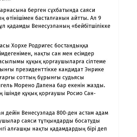
 арнасына берген сұхбатында саяси
 өтінішімен басталғанын айтты. Ал 9
 бұл қадамды Венесуэланың «бейбітшілікке
асы Хорхе Родригес бостандыққа
дегенімен, нақты сан мен есімдер
басылымы құқық қорғаушыларға сілтеме
ынғы президенттікке кандидат Энрике
оғарғы соттың бұрынғы судьясы
гель Морено Дапена бар екенін жазды.
 ішінде құқық қорғаушы Росио Сан-
н дейін Венесуэлада 800-ден астам адам
аушылар саяси тұтқындарды босатуды
гі алғашқы нақты қадамдардың бірі деп