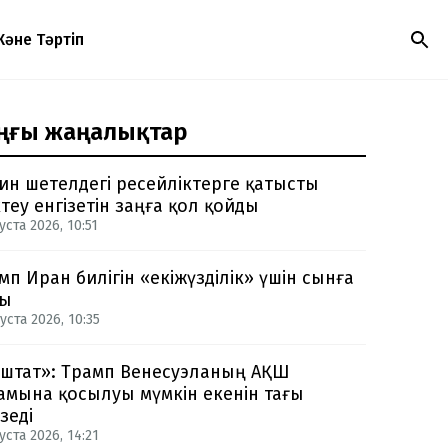
Және Тәртіп
ңғы жаңалықтар
ин шетелдегі ресейліктерге қатысты
теу енгізетін заңға қол қойды
уста 2026, 10:51
мп Иран билігін «екіжүзділік» үшін сынға
ды
уста 2026, 10:35
-штат»: Трамп Венесуэланың АҚШ
амына қосылуы мүмкін екенін тағы
зеді
уста 2026, 14:21