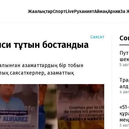
Жаңалықтар
Спорт
Live
Руханият
Аймақ
Архив
Заң 
Со
Саясат
си тұтқын бостандыққа
Пут
шек
 алынған азаматтардың бір тобын
5 авг
ық саясаткерлер, азаматтық
Тра
ал
4 авг
«51
құр
мең
3 авг