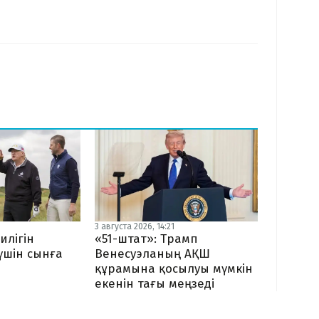
3 августа 2026, 14:21
илігін
«51-штат»: Трамп
 үшін сынға
Венесуэланың АҚШ
құрамына қосылуы мүмкін
екенін тағы меңзеді