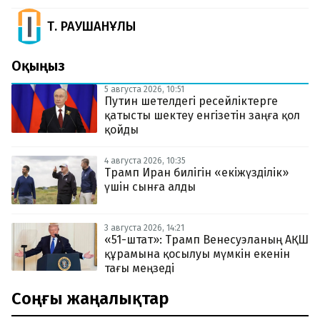
Т. РАУШАНҰЛЫ
Оқыңыз
5 августа 2026, 10:51
Путин шетелдегі ресейліктерге
қатысты шектеу енгізетін заңға қол
қойды
4 августа 2026, 10:35
Трамп Иран билігін «екіжүзділік»
үшін сынға алды
3 августа 2026, 14:21
«51-штат»: Трамп Венесуэланың АҚШ
құрамына қосылуы мүмкін екенін
тағы меңзеді
Соңғы жаңалықтар