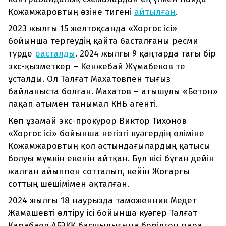
Қожамжаровтың өзіне тигені
айтылған
.
2023 жылғы 15 желтоқсанда «Хоргос ісі»
бойынша тергеудің қайта басталғаны ресми
түрде
расталды
. 2024 жылғы 9 қаңтарда тағы бір
экс-қызметкер – Кенжебай Жұмабеков те
ұсталды. Ол Талғат Махатовпен тығыз
байланыста болған. Махатов – атышулы «Бетон»
лақап атымен танымал КНБ агенті.
Көп ұзамай экс-прокурор Виктор Тихонов
«Хоргос ісі» бойынша негізгі куәгердің өліміне
Қожамжаровтың қол астындағылардың қатысы
болуы мүмкін екенін айтқан. Бұл кісі бұған дейін
жалған айыппен сотталып, кейін Жоғарғы
соттың шешімімен ақталған.
2024 жылғы 18 наурызда таможенник Медет
Жамашевті өлтіру ісі бойынша куәгер Талғат
Қарабаев АБЭКҚ басшылығына берілген пара