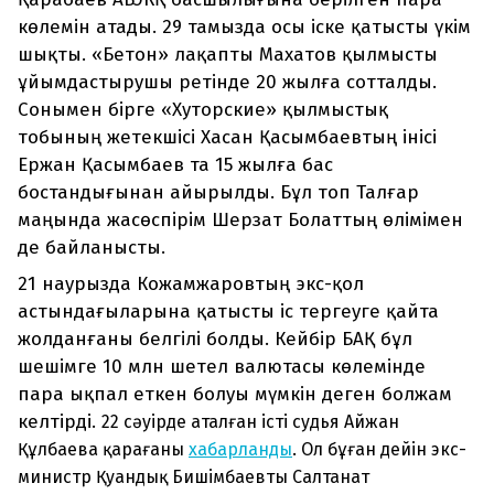
көлемін атады. 29 тамызда осы іске қатысты үкім
шықты. «Бетон» лақапты Махатов қылмысты
ұйымдастырушы ретінде 20 жылға сотталды.
Сонымен бірге «Хуторские» қылмыстық
тобының жетекшісі Хасан Қасымбаевтың інісі
Ержан Қасымбаев та 15 жылға бас
бостандығынан айырылды. Бұл топ Талғар
маңында жасөспірім Шерзат Болаттың өлімімен
де байланысты.
21 наурызда Кожамжаровтың экс-қол
астындағыларына қатысты іс тергеуге қайта
жолданғаны белгілі болды. Кейбір БАҚ бұл
шешімге 10 млн шетел валютасы көлемінде
пара ықпал еткен болуы мүмкін деген болжам
келтірді.
22 сәуірде аталған істі судья Айжан
Құлбаева қарағаны
хабарланды
. Ол бұған дейін экс-
министр Қуандық Бишімбаевты Салтанат