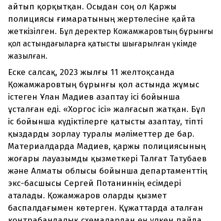
айтып қорқытқан. Осыдан соң ол Қаржы
полициясы ғимаратының жертөлесіне қайта
жеткізілген.
Бұл деректер Кожамжаровтың бұрынғы
қол астындағыларға қатысты шығарылған үкімде
жазылған.
Еске салсақ, 2023 жылғы 11 желтоқсанда
Қожамжаровтың бұрынғы қол астында жұмыс
істеген Ұлан Мадиев азаптау ісі бойынша
ұсталған еді. «Хоргос ісі» жалғасып жатқан. Бұл
іс бойынша күдіктілерге қатысты азаптау, тіпті
қыздарды зорлау туралы мәліметтер де бар.
Материалдарда Мадиев, қаржы полициясының
жоғары лауазымды қызметкері Талғат Татубаев
және Алматы облысы бойынша департаменттің
экс-басшысы Сергей Потаниннің есімдері
аталады. Қожамжаров оларды қызмет
баспалдағымен көтерген. Құжаттарда аталған
контрабандалық схемалардан ең үлкен пайда