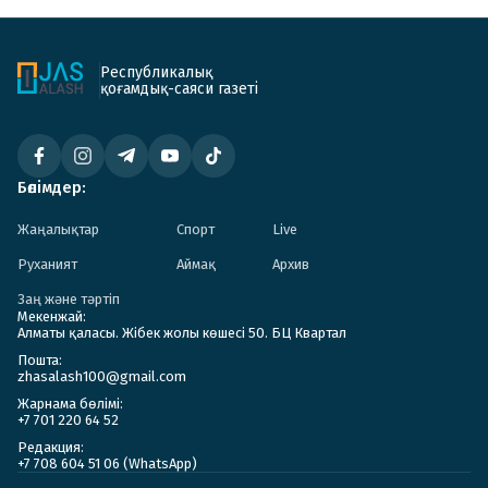
Республикалық
қоғамдық-саяси газеті
Бөлімдер:
Жаңалықтар
Спорт
Live
Руханият
Аймақ
Архив
Заң және тәртіп
Мекенжай:
Алматы қаласы. Жібек жолы көшесі 50. БЦ Квартал
Пошта:
zhasalash100@gmail.com
Жарнама бөлімі:
+7 701 220 64 52
Редакция:
+7 708 604 51 06 (WhatsApp)