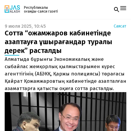
Республикалық
қоғамдық-саяси газеті
9 июля 2025, 10:45
Саясат
Жаңалықтар
Сотта “Қожамжаров кабинетінде
Спорт
Газетке жазылу
Live
азаптауға ұшырағандар туралы
PDF форматтағы газетті ай сайын электронды
Руханият
дерек” расталды
поштаңызға алып отырыңыз. Жаңа нөмір
Аймақ
шыққан сәтте сізге бірден жіберіледі. Тек email
Архив
Алматыда бұрынғы Экономикалық және
енгізіңіз, біз қалғанын өзіміз жібереміз.
Заң және тәртіп
сыбайлас жемқорлық қылмыстарымен күрес
агенттігінің (АБЭКҚ, Қаржы полициясы) төрағасы
Редакциямен байланыс
Қайрат Қожамжаровтың кабинетінде азапталған
+7 708 604 51 06
Жарнама бөлімі
азаматтарға қатысты оқиға сотта расталды.
+7 701 220 64 52
Пошта
zhasalash100@gmail.com