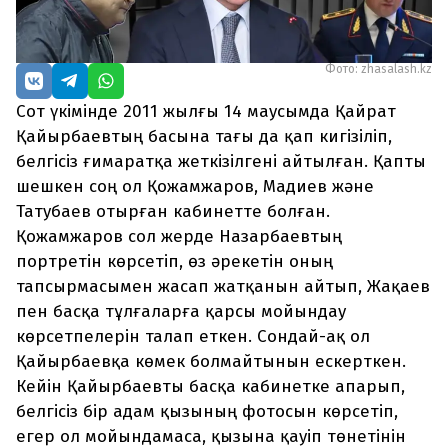
Фото: zhasalash.kz
Сот үкімінде 2011 жылғы 14 маусымда Қайрат
Қайырбаевтың басына тағы да қап кигізіліп,
белгісіз ғимаратқа жеткізілгені айтылған. Қапты
шешкен соң ол Қожамжаров, Мадиев және
Татубаев отырған кабинетте болған.
Қожамжаров сол жерде Назарбаевтың
портретін көрсетіп, өз әрекетін оның
тапсырмасымен жасап жатқанын айтып, Жақаев
пен басқа тұлғаларға қарсы мойындау
көрсетпелерін талап еткен. Сондай-ақ ол
Қайырбаевқа көмек болмайтынын ескерткен.
Кейін Қайырбаевты басқа кабинетке апарып,
белгісіз бір адам қызының фотосын көрсетіп,
егер ол мойындамаса, қызына қауіп төнетінін