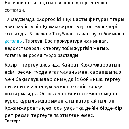
Нүкенованы аса қатыгездікпен өлтіргені үшін
соттаған.
17 маусымда «Хоргос ісінің» басты фигуранттары
азаптау ісі үшін Қожамжаровтың топ мүшелері
сотталды.
3 шілдеде Татубаев та азаптау ісі бойынша
ұсталды
. Тергеуді Бас прокуратура жанындағы
ведомствоаралық тергеу тобы жүргізіп жатыр.
Ұсталғаны ресми түрде расталды.
Қазіргі тергеу аясында Қайрат Қожамжаровтың
есімі ресми түрде аталмағанымен, сарапшылар
мен бақылаушылар оның да іс бойынша тергеу
нысанына айналуы мүмкін екенін жоққа
шығармайды. Он жылдар бойы жемқорлықпен
күрес құрылымдарымен аты қатар айтылған
Қожамжаровтың өзі осы уақытқа дейін бірде-бір
рет ресми тергеуге тартылған емес.
Тегтер: