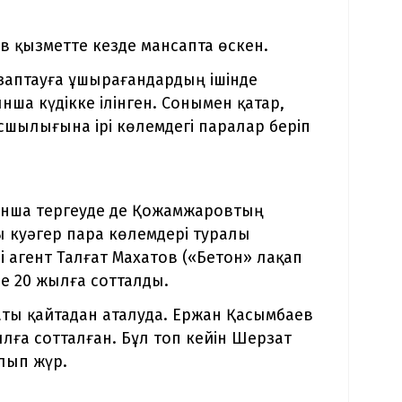
в қызметте кезде мансапта өскен.
заптауға ұшырағандардың ішінде
ынша күдікке ілінген. Сонымен қатар,
шылығына ірі көлемдегі паралар беріп
ынша тергеуде де Қожамжаровтың
ы куәгер пара көлемдері туралы
і агент Талғат Махатов («Бетон» лақап
е 20 жылға сотталды.
ты қайтадан аталуда. Ержан Қасымбаев
лға сотталған. Бұл топ кейін Шерзат
лып жүр.