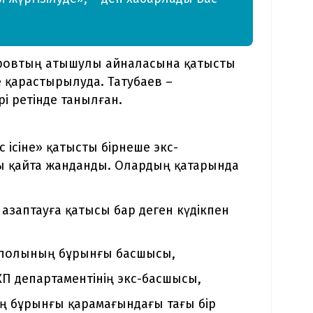
аровтың атышулы айналасына қатысты
е қарастырылуда. Татубаев –
і ретінде танылған.
 ісіне» қатысты бірнеше экс-
ы қайта жанданды. Олардың қатарында
 азаптауға қатысы бар деген күдікпен
нполының бұрынғы басшысы,
П департаментінің экс-басшысы,
 бұрынғы қарамағындағы тағы бір