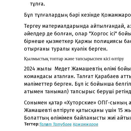
тұлға.
Бұл тұлғалардың бәрі кезінде Қожамжаро
Тергеу материалдарында айтылғандай, а
әйелдер де болған, олар "Хоргос ісі" бой
бірнеше қызметкер Қаржы полициясы бас
отырғаны туралы куәлік берген.
Қылмыстық топтар және тапсырыспен кісі өлтіру
2024 жылы Медет Жамашевтің өлімі бой
командасы аталған. Талғат Қарабаев атт
мәліметтер берген. Бұл іс бойынша белгіл
атымен танымал) тапсырыс беруші ретінд
Сонымен қатар «Хуторские» ОПГ-сының а
Жамашевті өлтіруге қатысқаны үшін 15 жы
Болаттың өлімімен байланысты жиі айты
Тегтер:
Талғат Татубаев
Қожамжаров