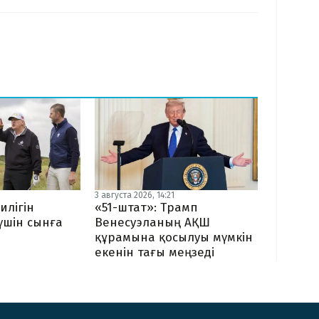
3 августа 2026, 14:21
илігін
«51-штат»: Трамп
 үшін сынға
Венесуэланың АҚШ
құрамына қосылуы мүмкін
екенін тағы меңзеді