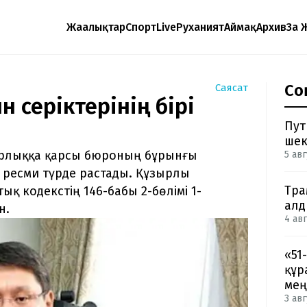
Жаңалықтар
Спорт
Live
Руханият
Аймақ
Архив
Заң 
Со
Саясат
 серіктерінің бірі
Пут
шек
орлыққа қарсы бюроның бұрынғы
5 авг
 ресми түрде растады. Құзырлы
Тра
қ кодекстің 146-бабы 2-бөлімі 1-
ал
н.
4 авг
«51
құр
мең
3 авг