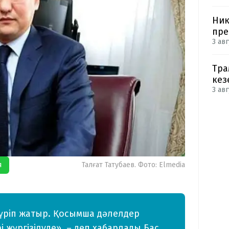
Ник
пре
3 авг
Тра
кез
3 авг
я
Талғат Татубаев. Фото: Elmedia
 жүріп жатыр. Қосымша дәлелдер
 жүргізілуде», – деп хабарлады Бас