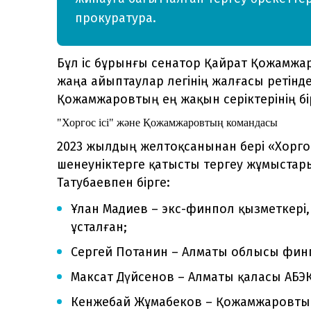
прокуратура.
Бұл іс бұрынғы сенатор Қайрат Қожамж
жаңа айыптаулар легінің жалғасы ретінд
Қожамжаровтың ең жақын серіктерінің бір
"Хоргос ісі" және Қожамжаровтың командасы
2023 жылдың желтоқсанынан бері «Хоргос
шенеуніктерге қатысты тергеу жұмыстар
Татубаевпен бірге:
Ұлан Мадиев – экс-финпол қызметкері,
ұсталған;
Сергей Потанин – Алматы облысы фи
Максат Дүйсенов – Алматы қаласы АБЭК
Кенжебай Жұмабеков – Қожамжаровтың