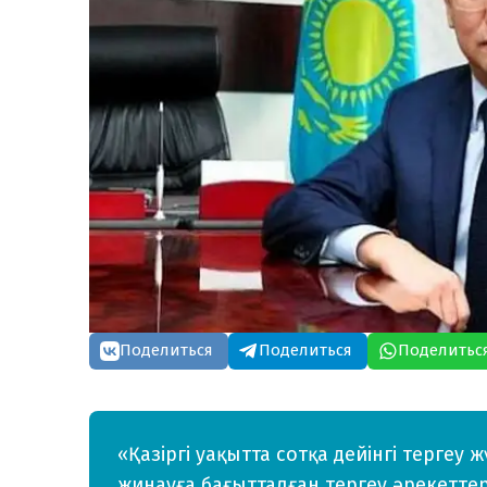
Поделиться
Поделиться
Поделитьс
«Қазіргі уақытта сотқа дейінгі тергеу
жинауға бағытталған тергеу әрекеттері