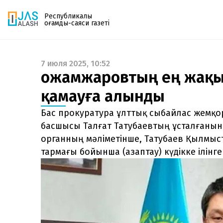
Республикалық
қоғамдық-саяси газеті
7 июля 2025, 10:52
Газетке жазылу
Қожамжаровтың ең жақын
PDF форматтағы газетті ай сайын электронды
қамауға алынды
поштаңызға алып отырыңыз. Жаңа нөмір
шыққан сәтте сізге бірден жіберіледі. Тек email
Бас прокуратура ұлттық сыбайлас жемқ
енгізіңіз, біз қалғанын өзіміз жібереміз.
басшысы Талғат Татубаевтың ұсталғанын
органның мәліметінше, Татубаев Қылмысты
тармағы бойынша (азаптау) күдікке ілінге