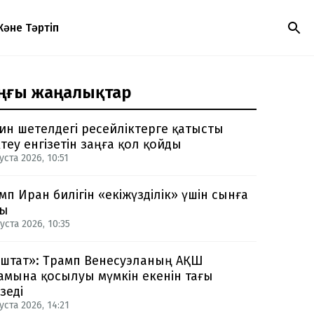
Және Тәртіп
ңғы жаңалықтар
ин шетелдегі ресейліктерге қатысты
теу енгізетін заңға қол қойды
уста 2026, 10:51
мп Иран билігін «екіжүзділік» үшін сынға
ды
уста 2026, 10:35
-штат»: Трамп Венесуэланың АҚШ
амына қосылуы мүмкін екенін тағы
зеді
уста 2026, 14:21