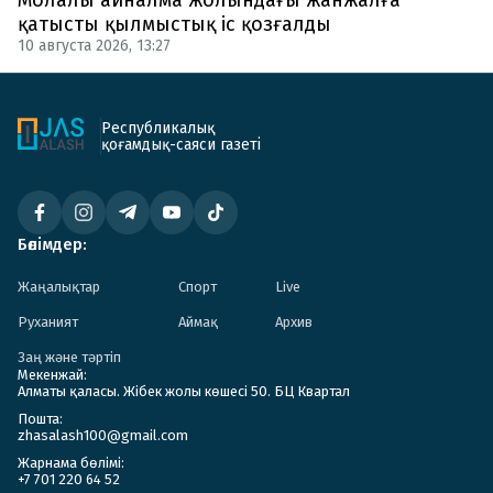
қатысты қылмыстық іс қозғалды
10 августа 2026, 13:27
Республикалық
қоғамдық-саяси газеті
Бөлімдер:
Жаңалықтар
Спорт
Live
Руханият
Аймақ
Архив
Заң және тәртіп
Мекенжай:
Алматы қаласы. Жібек жолы көшесі 50. БЦ Квартал
Пошта:
zhasalash100@gmail.com
Жарнама бөлімі:
+7 701 220 64 52