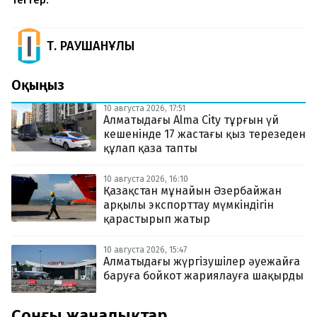
Тегтер:
Т. РАУШАНҰЛЫ
Оқыңыз
10 августа 2026, 17:51
Алматыдағы Alma City тұрғын үй
кешенінде 17 жастағы қыз терезеден
құлап қаза тапты
10 августа 2026, 16:10
Қазақстан мұнайын Әзербайжан
арқылы экспорттау мүмкіндігін
қарастырып жатыр
10 августа 2026, 15:47
Алматыдағы жүргізушілер әуежайға
баруға бойкот жариялауға шақырды
Соңғы жаңалықтар