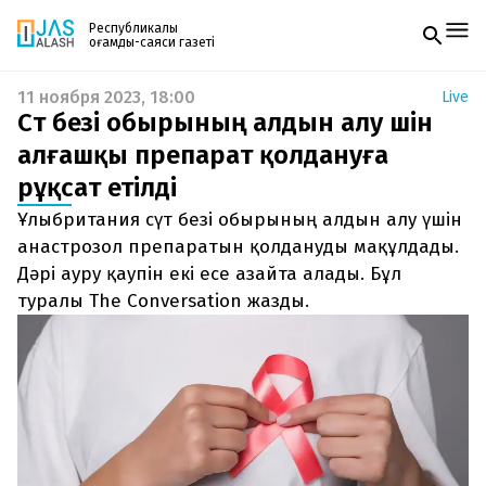
Республикалық
қоғамдық-саяси газеті
11 ноября 2023, 18:00
Live
Жаңалықтар
Сүт безі обырының алдын алу үшін
Спорт
Газетке жазылу
Live
алғашқы препарат қолдануға
PDF форматтағы газетті ай сайын электронды
Руханият
рұқсат етілді
поштаңызға алып отырыңыз. Жаңа нөмір
Аймақ
шыққан сәтте сізге бірден жіберіледі. Тек email
Архив
Ұлыбритания сүт безі обырының алдын алу үшін
енгізіңіз, біз қалғанын өзіміз жібереміз.
Заң және тәртіп
анастрозол препаратын қолдануды мақұлдады.
Дәрі ауру қаупін екі есе азайта алады. Бұл
Редакциямен байланыс
туралы The Conversation жазды.
+7 708 604 51 06
Жарнама бөлімі
+7 701 220 64 52
Пошта
zhasalash100@gmail.com