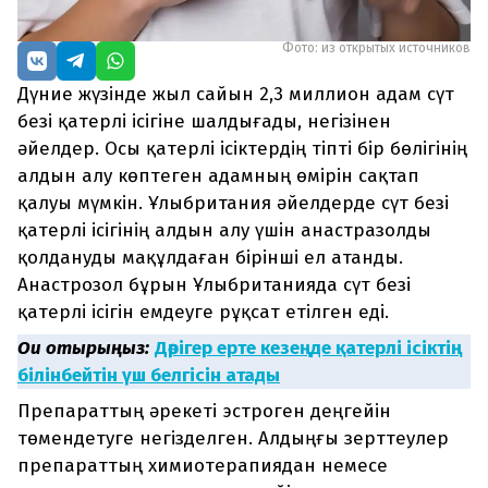
Фото: из открытых источников
Дүние жүзінде жыл сайын 2,3 миллион адам сүт
безі қатерлі ісігіне шалдығады, негізінен
әйелдер. Осы қатерлі ісіктердің тіпті бір бөлігінің
алдын алу көптеген адамның өмірін сақтап
қалуы мүмкін. Ұлыбритания әйелдерде сүт безі
қатерлі ісігінің алдын алу үшін анастразолды
қолдануды мақұлдаған бірінші ел атанды.
Анастрозол бұрын Ұлыбританияда сүт безі
қатерлі ісігін емдеуге рұқсат етілген еді.
Оқи отырыңыз:
Дәрігер ерте кезеңде қатерлі ісіктің
білінбейтін үш белгісін атады
Препараттың әрекеті эстроген деңгейін
төмендетуге негізделген. Алдыңғы зерттеулер
препараттың химиотерапиядан немесе