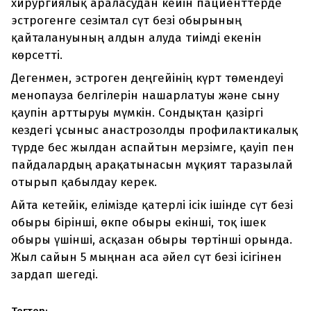
хирургиялық араласудан кейін пациенттерде
эстрогенге сезімтал сүт безі обырының
қайталануының алдын алуда тиімді екенін
көрсетті.
Дегенмен, эстроген деңгейінің күрт төмендеуі
менопауза белгілерін нашарлатуы және сыну
қаупін арттыруы мүмкін. Сондықтан қазіргі
кездегі ұсыныс анастрозолды профилактикалық
түрде бес жылдан аспайтын мерзімге, қауіп пен
пайдалардың арақатынасын мұқият таразылай
отырып қабылдау керек.
Айта кетейік, елімізде қатерлі ісік ішінде сүт безі
обыры бірінші, өкпе обыры екінші, тоқ ішек
обыры үшінші, асқазан обыры төртінші орында.
Жыл сайын 5 мыңнан аса әйел сүт безі ісігінен
зардап шегеді.