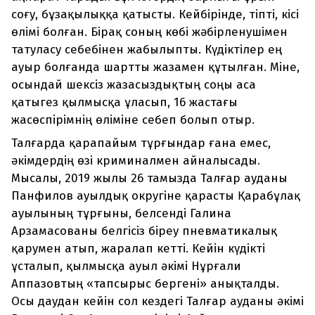
соғу, бұзақылыққа қатысты. Кейбірінде, тіпті, кісі
өлімі болған. Бірақ соның көбі жәбірленушімен
татуласу себебінен жабылыпты. Күдіктілер ең
ауыр болғанда шартты жазамен құтылған. Міне,
осындай шексіз жазасыздықтың соңы аса
қатыгез қылмысқа ұласып, 16 жастағы
жасөспірімнің өліміне себеп болып отыр.
Талғарда қарапайым тұрғындар ғана емес,
әкімдердің өзі криминалмен айналысады.
Мысалы, 2019 жылы 26 тамызда Талғар ауданы
Панфилов ауылдық округіне қарасты Қарабұлақ
ауылының тұрғыны, белсенді Галина
Арзамасованы белгісіз біреу пневматикалық
қарумен атып, жаралап кетті. Кейін күдікті
ұсталып, қылмысқа ауыл әкімі Нұрғали
Аппазовтың «тапсырыс бергені» анықталды.
Осы даудан кейін сол кездегі Талғар ауданы әкімі