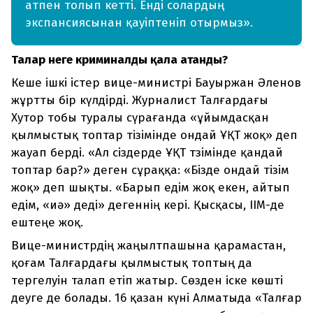
атпен толып кетті. Енді солардың
экспансиясынан қауіптеніп отырмыз».
Талғар неге криминалды қала атанды?
Кеше ішкі істер вице-министрі Бауыржан Әленов
жұртты бір күлдірді. Журналист Талғардағы
Хутор тобы туралы сүрағанда «ұйымдасқан
қылмыстық топтар тізімінде ондай ҰҚТ жоқ» деп
жауап берді. «Ал сіздерде ҰҚТ тзімінде қандай
топтар бар?» деген сұраққа: «Бізде ондай тізім
жоқ» деп шықты. «Барып едім жоқ екен, айтып
едім, «иә» деді» дегеннің кері. Қысқасы, ІІМ-де
ештеңе жоқ.
Вице-министрдің жаңылтпашына қарамастан,
қоғам Талғардағы қылмыстық топтың да
тергелуін талап етіп жатыр. Сөзден іске көшті
деуге де болады. 16 қазан күні Алматыда «Талғар