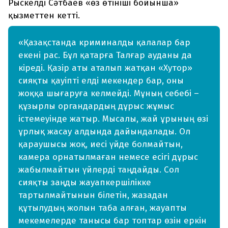
Рыскелді Сәтбаев «өз өтініші бойынша»
қызметтен кетті.
«Қазақстанда криминалды қалалар бар
екені рас. Бұл қатарға Талғар ауданы да
кіреді. Қазір аты аталып жатқан «Хутор»
сияқты қауіпті елді мекендер бар, оны
жоққа шығаруға келмейді. Мұның себебі –
құзырлы органдардың дұрыс жұмыс
істемеуінде жатыр. Мысалы, жай ұрының өзі
ұрлық жасау алдында дайындалады. Ол
қараушысы жоқ, иесі үйде болмайтын,
камера орнатылмаған немесе есігі дұрыс
жабылмайтын үйлерді таңдайды. Сол
сияқты заңды жауапкершілікке
тартылмайтынын білетін, жазадан
құтылудың жолын таба алған, жауапты
мекемелерде танысы бар топтар өзін еркін