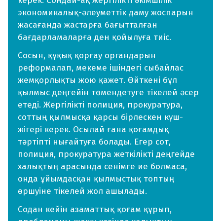
керек. Сондай-ақ жергілікті әкімшілік
экономикалық-әлеуметтік даму жоспарын
жасағанда жастарға бағытталған
бағдарламаларға ден қойылуға тиіс.
Сосын, құқық қорғау органдарын
реформалап, мекеме ішіндегі сыбайлас
жемқорлықты жою қажет. Өйткені бұл
қылмыс деңгейін төмендетуге тікелей әсер
етеді. Жергілікті полиция, прокуратура,
соттың қылмысқа қарсы бірлескен күш-
жігері керек. Осылай ғана қоғамдық
тәртіпті нығайтуға болады. Егер сот,
полиция, прокуратура жеткілікті деңгейде
халықтың арасында сенімге ие болмаса,
онда ұйымдасқан қылмыстық топтың
өршуіне тікелей жол ашылады.
Содан кейін азаматтық қоғам құрып,