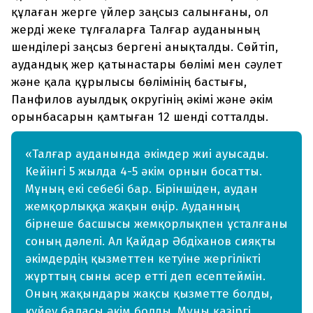
құлаған жерге үйлер заңсыз салынғаны, ол
жерді жеке тұлғаларға Талғар ауданының
шенділері заңсыз бергені анықталды. Сөйтіп,
аудандық жер қатынастары бөлімі мен сәулет
және қала құрылысы бөлімінің бастығы,
Панфилов ауылдық округінің әкімі және әкім
орынбасарын қамтыған 12 шенді сотталды.
«Талғар ауданында әкімдер жиі ауысады.
Кейінгі 5 жылда 4-5 әкім орнын босатты.
Мұның екі себебі бар. Біріншіден, аудан
жемқорлыққа жақын өңір. Ауданның
бірнеше басшысы жемқорлықпен ұсталғаны
соның дәлелі. Ал Қайдар Әбдіханов сияқты
әкімдердің қызметтен кетуіне жергілікті
жұрттың сыны әсер етті деп есептеймін.
Оның жақындары жақсы қызметте болды,
күйеу баласы әкім болды. Мұны қазіргі