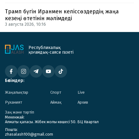
Трамп бүгін Иранмен келіссөздердің жаңа
кезеңі өтетінін мәлімдеді
3 августа 2026, 10:16
Республикалық
қоғамдық-саяси газеті
Бөлімдер:
Жаңалықтар
Спорт
Live
Руханият
Аймақ
Архив
Заң және тәртіп
Мекенжай:
Алматы қаласы. Жібек жолы көшесі 50. БЦ Квартал
Пошта:
zhasalash100@gmail.com