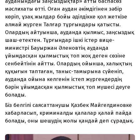
ауданындағы заңсыздықтар» атты баспасөз
мәслихаты өтті. Оған аудан әкімдігінен зәбір
көріп, ұзақ жылдар бойы әділдікке қол жеткізе
алмай жүрген Талғар тұрғындары қатысты.
Олардың айтуынша, ауданда қылмыс, заңсыздық
шаш-етектен. Тұрғындар ішкі істер вице-
министрі Бауыржан Әленовтің ауданда
ұйымдасқан қылмыстық топ жоқ деген сөзіне
сенбейтінін айтты. Олардың ойынша, халықтың
құқығын таптаған, таныс-тамырына сүйеніп,
ауданда ойына келгенін істеп жүргендердің
бәрін ұйымдасқан қылмыстық топ мүшесі деуге
болады.
Біз белгілі саясаттанушы Қазбек Майгелдиновке
хабарласып, криминалды қалалар қалай пайда
болады, оны шешудің жолы қандай деп сұрадық.