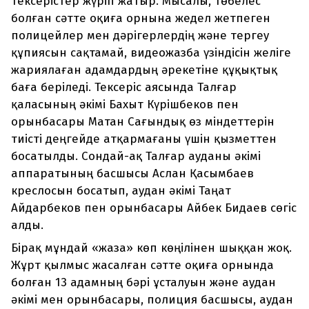
тексерістер жүріп жатыр. Мысалы, төбелес
болған сәтте оқиға орнына жедел жетпеген
полицейлер мен дәрігерлердің және тергеу
құпиясын сақтамай, видеожазба үзіндісін желіге
жариялаған адамдардың әрекетіне құқықтық
баға беріледі. Тексеріс аясында Талғар
қаласының әкімі Бахыт Күрішбеков пен
орынбасары Матан Сағындық өз міндеттерін
тиісті деңгейде атқармағаны үшін қызметтен
босатылды. Сондай-ақ Талғар ауданы әкімі
аппаратының басшысы Аслан Қасымбаев
креслосын босатып, аудан әкімі Таңат
Айдарбеков пен орынбасары Айбек Бидаев сөгіс
алды.
Бірақ мұндай «жаза» көп көңілінен шыққан жоқ.
Жұрт қылмыс жасалған сәтте оқиға орнында
болған 13 адамның бәрі ұсталуын және аудан
әкімі мен орынбасары, полиция басшысы, аудан