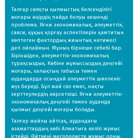
Талғар сияқты қылмыстық белсенділігі
жоғары өңірдің пайда болуы кешенді
проблема. Яғни экономикалық, әлеуметтік,
саяси, құқық қорғау аспектілерін қамтитын
көптеген фактордың жиынтық нәтижесі
деп ойлаймын. Мұның бірнеше себебі бар.
Біріншіден, әлеуметтік-экономикалық
тұрақсыздық. Көбіне жұмыссыздық деңгейі
жоғары, халықтың табысы төмен
аудандарда осындай әлеуметтік шиеленіс
жүз береді. Бұл жай сөз емес, нақты
зерттеулердің көрсеткіші. Яғни әлеуметтік-
экономикалық деңгейі төмен ауданда
қылмыс деңгейі жоғары болады.
Талғар жайлы айтсақ, аудандағы
азаматтардың көбі Алматыға келіп жұмыс
істейді. Өйткені мегополисте жұмыс орны,