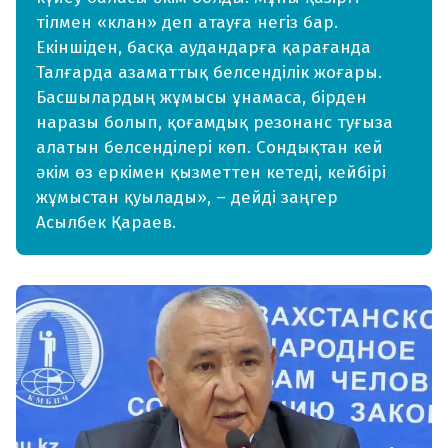
тілмен «клан» деп атауға негіз бар.
Екіншіден, басқа аудандарға қарағанда
Талғарда азаматтық белсенділік жоғары.
Басшылардың жұмысы ұнамаса, бірден
наразы болып, қоғамдық резонанс туғыза
алатын белсенділері көп. Сондықтан кей
әкім өз еркімен қызметтен кетеді, кейбірі
жұмыстан қуылады», – дейді заңгер
Асылбек Қараев.