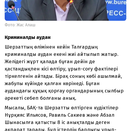
Фото: Жас Алаш
Криминалды аудан
Шерзаттың өлімінен кейін Талғардың
криминалды аудан екені жиі айтылып жатыр.
Желідегі жұрт қалада бұған дейін де
қастандықпен кісі өлтіру, ұрып-соғу фактілері
тіркелгенін айтады. Бірақ соның көбі ашылмай,
жабулы күйінде қалған көрінеді. Бұған
аудандағы құқық қорғау органдарының сылбыр
әрекеті себеп болғаны анық.
Мысалы, БАҚ-та Шерзатты өлтірген күдіктілер
Нұрқияс Ильясов, Равиль Сакиев және Абзал
Шынасылға қатысты 8 іс анықталды деген
ақпарат тарады. Бұл істердің барлығы ұрып-