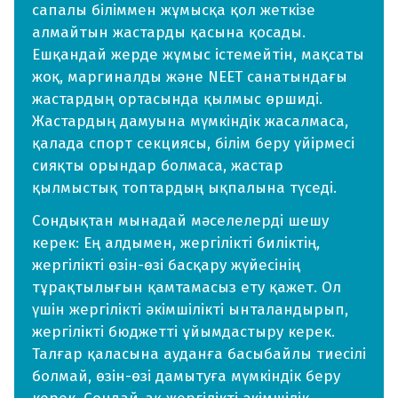
сапалы біліммен жұмысқа қол жеткізе
алмайтын жастарды қасына қосады.
Ешқандай жерде жұмыс істемейтін, мақсаты
жоқ, маргиналды және NEET санатындағы
жастардың ортасында қылмыс өршиді.
Жастардың дамуына мүмкіндік жасалмаса,
қалада спорт секциясы, білім беру үйірмесі
сияқты орындар болмаса, жастар
қылмыстық топтардың ықпалына түседі.
Сондықтан мынадай мәселелерді шешу
керек: Ең алдымен, жергілікті биліктің,
жергілікті өзін-өзі басқару жүйесінің
тұрақтылығын қамтамасыз ету қажет. Ол
үшін жергілікті әкімшілікті ынталандырып,
жергілікті бюджетті ұйымдастыру керек.
Талғар қаласына ауданға басыбайлы тиесілі
болмай, өзін-өзі дамытуға мүмкіндік беру