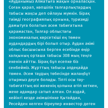
«Ауданымыз Алматыға жақын орналасқан.
Соған қарап, көпшілік талғарлықтардың
табысы жақсы деп ойлауы мүмкін. Бірақ
тиімді географиялық орнына, туризмді
дамытуға болатын әсем табиғатына
қарамастан, Талғар облыстағы
экономикалық көрсеткіші ең төмен
аудандардың бірі болып отыр. Аудан әкімі
облыс басшысына берген есебінде өңір
халқының орташа табысы 308 мың теңге
екенін айтты. Бірақ бұл есепке біз
сенбейміз. Жұрттың табысы әлдеқайда
төмен. Әсем таудың төбесінде жалаңбұт
отырмыз деуге болады. Тіпті осы тау-
табиғаттың өзі жекенің қолына өтіп кеткен,
жеке адамдар сатып алған. Ол аздай,
кейінгі кезде әкімшілікке Қытайдан,
Ресейден келген біреулер инвестор деген