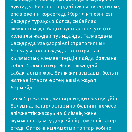
ауысады. Бұл сол жердегі саяси тұрақтылық
әлсіз екенін көрсетеді. Жергілікті өзін-өзі
басқару тұрақсыз болса, сыбайлас
жемқорлыққа, бақылауды әлсіретуге өте
қолайлы жағдай туындайды. Талғардағы
басқаруда ұзақмерзімді стратегияның
болмауы сол вакуумды толтыратын
қылмыстық элементтердің пайда болуына
себеп болып отыр. Яғни ешқандай
сабақтастық жоқ, билік жиі ауысады, болып
жатқан істерге ертең ешкім жауап
бермейді.
Тағы бір мәселе, жастардың қылмысқа үйір
болуына, қатарластарына буллинг немесе
әлімжеттік жасауына білімнің және
жұмыспен қамту деңгейінің төмендігі әсер
етеді. Өйткені қылмыстық топтар көбіне