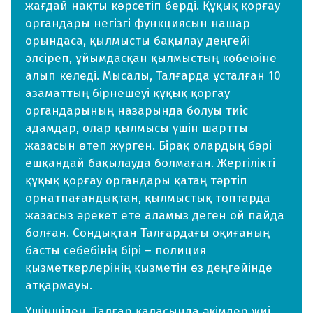
жағдай нақты көрсетіп берді. Құқық қорғау
органдары негізгі функциясын нашар
орындаса, қылмысты бақылау деңгейі
әлсіреп, ұйымдасқан қылмыстың көбеюіне
алып келеді. Мысалы, Талғарда ұсталған 10
азаматтың бірнешеуі құқық қорғау
органдарының назарында болуы тиіс
адамдар, олар қылмысы үшін шартты
жазасын өтеп жүрген. Бірақ олардың бәрі
ешқандай бақылауда болмаған. Жергілікті
құқық қорғау органдары қатаң тәртіп
орнатпағандықтан, қылмыстық топтарда
жазасыз әрекет ете аламыз деген ой пайда
болған. Сондықтан Талғардағы оқиғаның
басты себебінің бірі – полиция
қызметкерлерінің қызметін өз деңгейінде
атқармауы.
Үшіншіден, Талғар қаласында әкімдер жиі