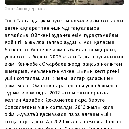
Фото: Ашық дереккөз
Тіпті Талғарда әкім ауысты немесе әкім сотталды
деген ақпаратпен ешкімді таңғалдыра
алмайсыз. Өйткені ауданға әкім тұрақтамайды.
Кейінгі 15 жылда Талғар ауданы мен қаласын
басқарған бірнеше әкім сыбайлас жемқорлық
үшін сотты болды. 2009 жылы Талғар ауданының
әкімі Кенжебек Омарбаев жерді заңсыз иеліктен
шығарып, мемлекетке үлкен шығын келтіргені
үшін сотталды. 2011 жылы Талғар қаласының
әкімі Болат Омаров пара алғаны үшін 4 жылға
түрмеге қамалды. 2012 жылы оның орнына
келген Адайбек Қожахметов пара беруге
бопсалағаны үшін сотталды. 2013 жылы қала
әкімі Жұматай Қасымбаев пара алғаны үшін
сотқа тартылды. Ал 2020 жылғы тамызда Талғар
ауданының әкімі болған Серікжан Ерекешов