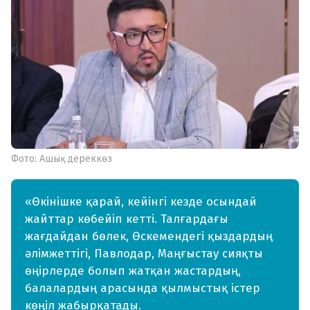
Фото: Ашық дереккөз
«Өкінішке қарай, кейінгі кезде осындай
жайттар көбейіп кетті. Талғардағы
жағдайдан бөлек, Өскемендегі қыздардың
әлімжеттігі, Павлодар, Маңғыстау сияқты
өңірлерде болып жатқан жастардың,
балалардың арасында қылмыстық істер
көңіл жабырқатады.