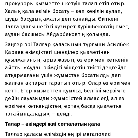
прокуроры қызметтен кетуін талап етіп отыр.
Халық қала әкімін босату – көп көңілін аулап,
шуды басудың амалы деп санайды. Өйткені
Талғардағы негізгі құзырет Күрішбековтің емес,
аудан басшысы Айдарбековтің қолында.
Заңгер әрі Талғар қаласының тұрғыны Асылбек
Қараев әкімдіктегі шенділер қызметінен
қуылмағанын, арыз жазып, өз еркімен кеткенін
айтты. «Аудан әкімдігі міндетін тиісті деңгейде
атқармағаны үшін жұмыстан босатылды деп
жалған ақпарат таратып отыр. Олар өз еркімен
кетті. Егер қызметтен қуылса, белгілі мерзімге
дейін лауазымды жұмыс істей алмас еді, ал өз
еркімен кеткендіктен, ертең басқа қызметке
тағайындалады», – дейді.
Талғар – әкімдері жиі сотталатын қала
Талғар қаласы еліміздің ең ірі мегаполисі