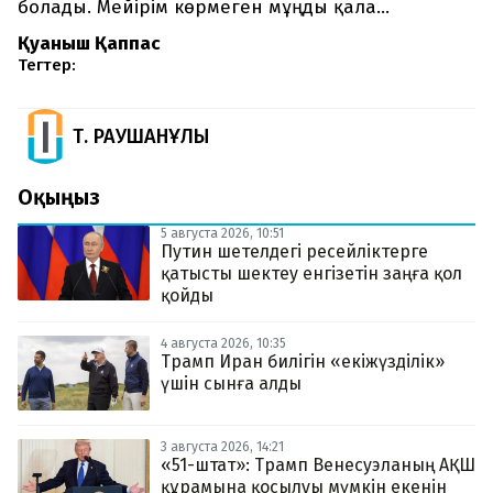
болады. Мейірім көрмеген мұңды қала...
Қуаныш Қаппас
Тегтер:
Т. РАУШАНҰЛЫ
Оқыңыз
5 августа 2026, 10:51
Путин шетелдегі ресейліктерге
қатысты шектеу енгізетін заңға қол
қойды
4 августа 2026, 10:35
Трамп Иран билігін «екіжүзділік»
үшін сынға алды
3 августа 2026, 14:21
«51-штат»: Трамп Венесуэланың АҚШ
құрамына қосылуы мүмкін екенін