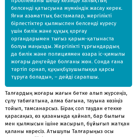
проблеманы шешу кезінде халықтың
белсенді қатысуына мүмкіндік жасау керек.
Яғни азаматтық бастамалар, жергілікті
бірлестіктер қылмыспен белсенді күресу
үшін билік және құқық қорғау
органдарымен тығыз қарым-қатынаста
болуы маңызды. Жергілікті тұрғындардың
да билік және полициямен өзара іс-қимылы
жоғары деңгейде болғаны жөн. Сонда ғана
тәртіп орнап, құқықбұзушылыққа қарсы
тұруға болады», – дейді сарапшы.
Талғардың жоғары жағын бетке алып жүрсеңіз,
сұлу табиғатына, алма бағына, тауына көзіңіз
тойып, тамсанарсыз. Бірақ сол таудан етекке
қарасаңыз, өз қазанында қайнап, бар былығы
мен қылмысын ішіне жасырып, бұйығып жатқан
қаланы көресіз. Атышулы Талғарыңыз осы