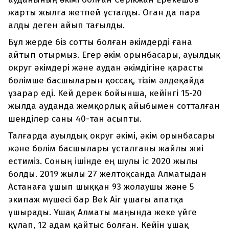
жарты жылға жетпей ұсталды. Оған да пара
алды деген айып тағылды.
Бұл жерде біз сотты болған әкімдерді ғана
айтып отырмыз. Егер әкім орынбасары, ауылдық
округ әкімдері және аудан әкімдігіне қарасты
бөлімше басшыларын қоссақ, тізім әлдеқайда
ұзарар еді. Кей дерек бойынша, кейінгі 15-20
жылда ауданда жемқорлық айыбымен сотталған
шенділер саны 40-тан асыпты.
Талғарда ауылдық округ әкімі, әкім орынбасары
және бөлім басшылары ұсталғаны жайлы жиі
естиміз. Соның ішінде ең шулы іс 2020 жылы
болды. 2019 жылы 27 желтоқсанда Алматыдан
Астанаға ұшып шыққан 93 жолаушы және 5
экипаж мүшесі бар Bek Air ұшағы апатқа
ұшырады. Ұшақ Алматы маңында жеке үйге
құлап, 12 адам қайтыс болған. Кейін ұшақ