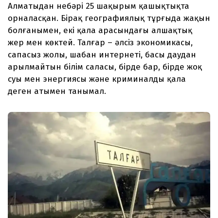
Алматыдан небәрі 25 шақырым қашықтықта
орналасқан. Бірақ географиялық тұрғыда жақын
болғанымен, екі қала арасындағы алшақтық
жер мен көктей. Талғар – әлсіз экономикасы,
сапасыз жолы, шабан интернеті, басы даудан
арылмайтын білім саласы, бірде бар, бірде жоқ
суы мен энергиясы және криминалды қала
деген атымен танымал.