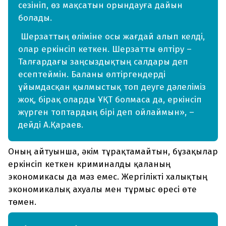
сезініп, өз мақсатын орындауға дайын
болады.
Шерзаттың өліміне осы жағдай алып келді,
олар еркінсіп кеткен. Шерзатты өлтіру –
Талғардағы заңсыздықтың салдары деп
есептеймін. Баланы өлтіргендерді
ұйымдасқан қылмыстық топ деуге дәлеліміз
жоқ, бірақ оларды ҰҚТ болмаса да, еркінсіп
жүрген топтардың бірі деп ойлаймын», –
дейді А.Қараев.
Оның айтуынша, әкім тұрақтамайтын, бұзақылар
еркінсіп кеткен криминалды қаланың
экономикасы да мәз емес. Жергілікті халықтың
экономикалық ахуалы мен тұрмыс өресі өте
төмен.