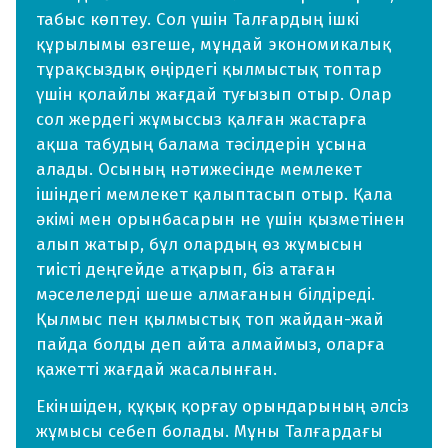
табыс көптеу. Сол үшін Талғардың ішкі
құрылымы өзгеше, мұндай экономикалық
тұрақсыздық өңірдегі қылмыстық топтар
үшін қолайлы жағдай туғызып отыр. Олар
сол жердегі жұмыссыз қалған жастарға
ақша табудың балама тәсілдерін ұсына
алады. Осының нәтижесінде мемлекет
ішіндегі мемлекет қалыптасып отыр. Қала
әкімі мен орынбасарын не үшін қызметінен
алып жатыр, бұл олардың өз жұмысын
тиісті деңгейде атқарып, біз атаған
мәселелерді шеше алмағанын білдіреді.
Қылмыс пен қылмыстық топ жайдан-жай
пайда болды деп айта алмаймыз, оларға
қажетті жағдай жасалынған.
Екіншіден, құқық қорғау орындарының әлсіз
жұмысы себеп болады. Мұны Талғардағы