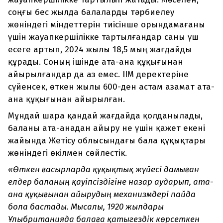
соңғы бес жылда балаларды тәрбиелеу
жөніндегі міндеттерін тиісінше орындамағаны
үшін жауапкершілікке тартылғандар саны үш
есеге артып, 2024 жылы 18,5 мың жағдайды
құрады. Соның ішінде ата-ана құқығынан
айырылғандар да аз емес. ІІМ деректеріне
сүйенсек, өткен жылы 600-ден астам азамат ата-
ана құқығынан айырылған.
Мұндай шара қандай жағдайда қолданылады,
баланы ата-анадан айыру не үшін қажет екені
жайында Жетісу облысындағы бала құқықтары
жөніндегі өкілмен сөйлестік.
«Өткен ғасырларда құқықтық жүйесі дамыған
елдер баланың қауіпсіздігіне назар аударып, ата-
ана құқығынан айырудың механизмдері пайда
бола бастады. Мысалы, 1920 жылдары
Ұлыбританияда балаға қатыгездік көрсеткен