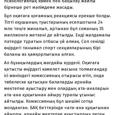
психологиялық көмек пен бақылау жайлы
бірнеше рет мәлімдеме жасады.
Бұл оқиғаға қоғамның реакциясы ерекше болды.
Тіпті оқушының туыстарының есепшотына 24
млн теңге жиналып, артынан бұл соманың 35
миллионға жеткені де айтылды. Енді жалдамалы
пәтерде тұратын отбасы үй алмақ. Сол секілді
өңірдегі танымал спорт секцияларының бірі
баланы өз қамқорлығына алған.
Ал бұзақылардың жағдайы күрделі. Оқиғаға
қатысты өңірдегі кәмелет жасына толмағандар
ісі жөніндегі комиссияның отырысы өтіп, онда
төбелеске қатысқан балаларды арнайы
мектепке ауыстыру мен олардың ата-аналарын
ата-ана құқығынан айыру туралы ұсыныс
айтылды. Комиссияның бұл шешімі сотқа
жолданған. БАҚ беттерінде «ата-ана құқығынан
айырды, арнайы мектепке ауыстырды» деген