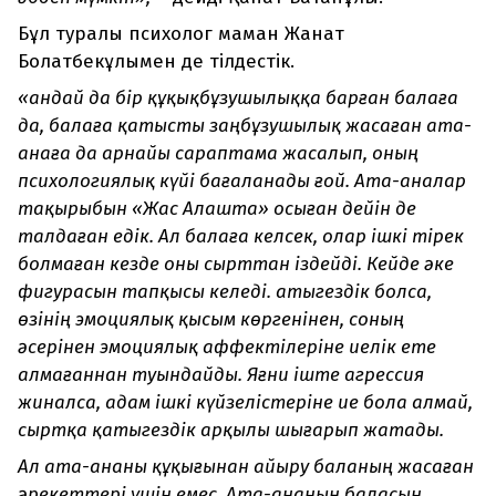
Бұл туралы психолог маман Жанат
Болатбекұлымен де тілдестік.
«Қандай да бір құқықбұзушылыққа барған балаға
да, балаға қатысты заңбұзушылық жасаған ата-
анаға да арнайы сараптама жасалып, оның
психологиялық күйі бағаланады ғой. Ата-аналар
тақырыбын «Жас Алашта» осыған дейін де
талдаған едік. Ал балаға келсек, олар ішкі тірек
болмаған кезде оны сырттан іздейді. Кейде әке
фигурасын тапқысы келеді. Қатыгездік болса,
өзінің эмоциялық қысым көргенінен, соның
әсерінен эмоциялық аффектілеріне иелік ете
алмағаннан туындайды. Яғни іште агрессия
жиналса, адам ішкі күйзелістеріне ие бола алмай,
сыртқа қатыгездік арқылы шығарып жатады.
Ал ата-ананы құқығынан айыру баланың жасаған
әрекеттері үшін емес. Ата-ананың баласын