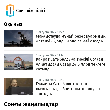
Сайт Әкімшілігі
Оқыңыз
9 августа 2026, 13:22
Маңғыстауда мұнай резервуарының
өртенуінің алдын ала себебі аталды
9 августа 2026, 11:12
Қайрат Сатыбалдыға тиесілі болған
Алматыдағы базар 24,8 млрд теңгеге
сатылды
9 августа 2026, 10:40
Гүлмира Сатыбалды төртінші
қылмыстық іс бойынша кінәлі деп
танылды
Соңғы жаңалықтар