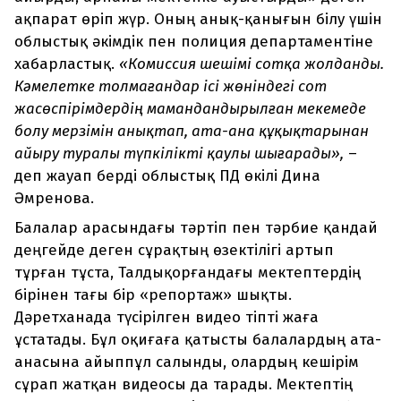
ақпарат өріп жүр. Оның анық-қанығын білу үшін
облыстық әкімдік пен полиция департаментіне
хабарластық.
«Комиссия шешімі сотқа жолданды.
Кәмелетке толмағандар ісі жөніндегі сот
жасөспірімдердің мамандандырылған мекемеде
болу мерзімін анықтап, ата-ана құқықтарынан
айыру туралы түпкілікті қаулы шығарады»,
–
деп жауап берді облыстық ПД өкілі Дина
Әмренова.
Балалар арасындағы тәртіп пен тәрбие қандай
деңгейде деген сұрақтың өзектілігі артып
тұрған тұста, Талдықорғандағы мектептердің
бірінен тағы бір «репортаж» шықты.
Дәретханада түсірілген видео тіпті жаға
ұстатады. Бұл оқиғаға қатысты балалардың ата-
анасына айыппұл салынды, олардың кешірім
сұрап жатқан видеосы да тарады. Мектептің