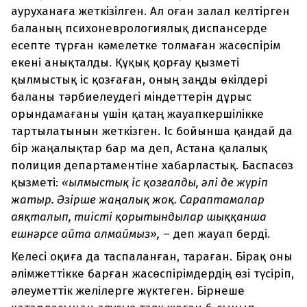
ауруханаға жеткізілген. Ал оған залал келтірген
баланың психоневрологиялық диспансерде
есепте тұрған кәмелетке толмаған жасөспірім
екені анықталды. Құқық қорғау қызметі
қылмыстық іс қозғаған, оның заңды өкілдері
баланы тәрбиелеудегі міндеттерін дұрыс
орындамағаны үшін қатаң жауапкершілікке
тартылатынын жеткізген. Іс бойынша қандай да
бір жаңалықтар бар ма деп, Астана қалалық
полиция департаментіне хабарластық. Баспасөз
қызметі:
«Қылмыстық іс қозғалды, әлі де жүріп
жатыр. Әзірше жаңалық жоқ. Сараптамалар
аяқталып, тиісті қорытындылар шыққанша
ешнәрсе айта алмаймыз»,
– деп жауап берді.
Келесі оқиға да таспаланған, тараған. Бірақ оны
әлімжеттікке барған жасөспірімдердің өзі түсіріп,
әлеуметтік желілерге жүктеген. Бірнеше