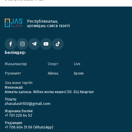
Республикалық
қоғамдық-саяси газеті
Бөлімдер:
Жаңалықтар
Спорт
Live
Руханият
Аймақ
Архив
Заң және тәртіп
Мекенжай:
Алматы қаласы. Жібек жолы көшесі 50. БЦ Квартал
Пошта:
zhasalash100@gmail.com
Жарнама бөлімі:
+7 701 220 64 52
Редакция:
+7 708 604 51 06 (WhatsApp)