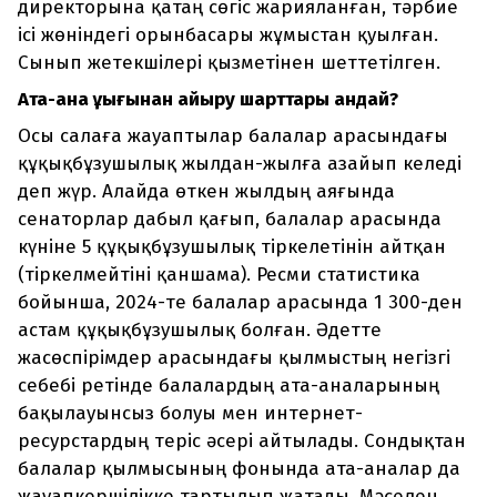
директорына қатаң сөгіс жарияланған, тәрбие
ісі жөніндегі орынбасары жұмыстан қуылған.
Сынып жетекшілері қызметінен шеттетілген.
Ата-ана құқығынан айыру шарттары қандай?
Осы салаға жауаптылар балалар арасындағы
құқықбұзушылық жылдан-жылға азайып келеді
деп жүр. Алайда өткен жылдың аяғында
сенаторлар дабыл қағып, балалар арасында
күніне 5 құқықбұзушылық тіркелетінін айтқан
(тіркелмейтіні қаншама). Ресми статистика
бойынша, 2024-те балалар арасында 1 300-ден
астам құқықбұзушылық болған. Әдетте
жасөспірімдер арасындағы қылмыстың негізгі
себебі ретінде балалардың ата-аналарының
бақылауынсыз болуы мен интернет-
ресурстардың теріс әсері айтылады. Сондықтан
балалар қылмысының фонында ата-аналар да
жауапкершілікке тартылып жатады. Мәселен,