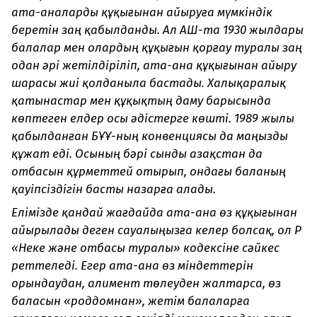
ата-аналарды құқығынан айыруға мүмкіндік
беретін заң қабылданды. Ал АҚШ-та 1930 жылдары
балалар мен олардың құқығын қорғау туралы заң
одан әрі жетілдіріліп, ата-ана құқығынан айыру
шарасы жиі қолданыла бастады. Халықаралық
қатынастар мен құқықтың даму барысында
көптеген елдер осы әдістерге көшті. 1989 жылы
қабылданған БҰҰ-ның конвенциясы да маңызды
құжат еді. Осының бәрі сынды Қазақстан да
отбасын құрметтей отырып, ондағы баланың
қауіпсіздігін басты назарға алады.
Елімізде қандай жағдайда ата-ана өз құқығынан
айырылады деген сауалыңызға келер болсақ, ол ҚР
«Неке және отбасы туралы» кодексіне сәйкес
реттеледі. Егер ата-ана өз міндеттерін
орындаудан, алимент төлеуден жалтарса, өз
баласын «роддомнан», жетім балаларға