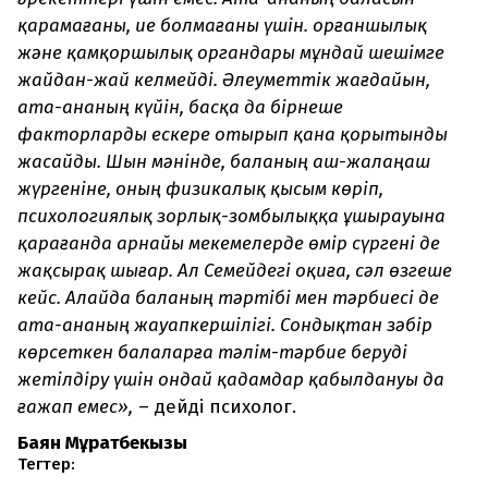
қарамағаны, ие болмағаны үшін. Қорғаншылық
және қамқоршылық органдары мұндай шешімге
жайдан-жай келмейді. Әлеуметтік жағдайын,
ата-ананың күйін, басқа да бірнеше
факторларды ескере отырып қана қорытынды
жасайды. Шын мәнінде, баланың аш-жалаңаш
жүргеніне, оның физикалық қысым көріп,
психологиялық зорлық-зомбылыққа ұшырауына
қарағанда арнайы мекемелерде өмір сүргені де
жақсырақ шығар. Ал Семейдегі оқиға, сәл өзгеше
кейс. Алайда баланың тәртібі мен тәрбиесі де
ата-ананың жауапкершілігі. Сондықтан зәбір
көрсеткен балаларға тәлім-тәрбие беруді
жетілдіру үшін ондай қадамдар қабылдануы да
ғажап емес»,
– дейді психолог.
Баян Мұратбекқызы
Тегтер: