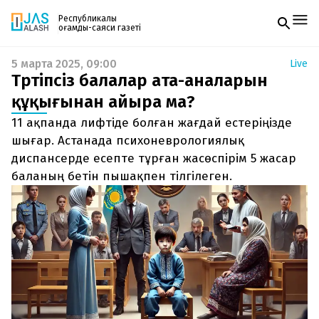
Республикалық
қоғамдық-саяси газеті
5 марта 2025, 09:00
Live
Жаңалықтар
Тәртіпсіз балалар ата-аналарын
Спорт
Газетке жазылу
Live
құқығынан айыра ма?
PDF форматтағы газетті ай сайын электронды
Руханият
11 ақпанда лифтіде болған жағдай естеріңізде
поштаңызға алып отырыңыз. Жаңа нөмір
Аймақ
шыққан сәтте сізге бірден жіберіледі. Тек email
шығар. Астанада психоневрологиялық
Архив
енгізіңіз, біз қалғанын өзіміз жібереміз.
Заң және тәртіп
диспансерде есепте тұрған жасөспірім 5 жасар
баланың бетін пышақпен тілгілеген.
Редакциямен байланыс
+7 708 604 51 06
Жарнама бөлімі
+7 701 220 64 52
Пошта
zhasalash100@gmail.com