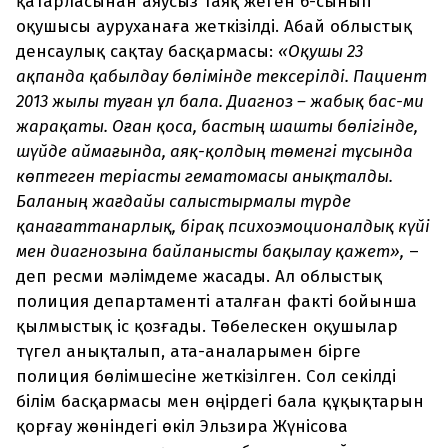
қатарласынан аяусыз таяқ жеген 6-сынып
оқушысы ауруханаға жеткізілді. Абай облыстық
денсаулық сақтау басқармасы:
«Оқушы 23
ақпанда қабылдау бөлімінде тексерілді. Пациент
2013 жылы туған ұл бала. Диагноз – жабық бас-ми
жарақаты. Оған қоса, бастың шашты бөлігінде,
шүйде аймағында, аяқ-қолдың төменгі тұсында
көптеген теріасты гематомасы анықталды.
Баланың жағдайы салыстырмалы түрде
қанағаттанарлық, бірақ психоэмоционалдық күйі
мен диагнозына байланысты бақылау қажет»,
–
деп ресми мәлімдеме жасады. Ал облыстық
полиция департаменті аталған факті бойынша
қылмыстық іс қозғады. Төбелескен оқушылар
түгел анықталып, ата-аналарымен бірге
полиция бөлімшесіне жеткізілген. Сол секілді
білім басқармасы мен өңірдегі бала құқықтарын
қорғау жөніндегі өкіл Эльзира Жүнісова