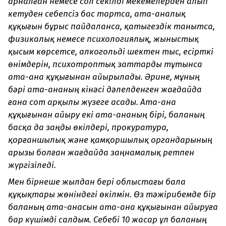
арналған немесе сол секілді мекемелерден алып
кетуден себепсіз бас тартса, ата-аналық
құқығын бұрыс пайдаланса, қатыгездік танытса,
физикалық немесе психологиялық, жыныстық
қысым көрсетсе, алкогольді шектен тыс, есірткі
өнімдерін, психотроптық заттарды тұтынса
ата-ана құқығынан айырылады. Әрине, мұның
бәрі ата-ананың кінәсі дәлелденген жағдайда
ғана сот арқылы жүзеге асады. Ата-ана
құқығынан айыру екі ата-ананың бірі, баланың
басқа да заңды өкілдері, прокуратура,
қорғаншылық және қамқоршылық органдарының
арызы болған жағдайда заңнамалық ретпен
жүргізіледі.
Мен бірнеше жылдан бері облыстағы бала
құқықтары жөніндегі өкілмін. Өз тәжірибемде бір
баланың ата-анасын ата-ана құқығынан айыруға
бар күшімді салдым. Себебі 10 жасар ұл баланың