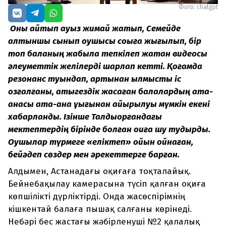
Фото: chatgpt
Оны айтып ауыз жимай жатып, Семейде
алтыншы сынып оқушысы соққыға жығылып, бір
топ баланың жабыла тепкілеп жатқан видеосы
әлеуметтік желілерді шарлап кетті. Қоғамда
резонанс туындап, артынан қылмыстық іс
қозғалғаны, қатыгездік жасаған балалардың ата-
анасы ата-ана құқығынан айырылуы мүмкін екені
хабарланды. Ізінше Талдықорғандағы
мектептердің бірінде болған оқиға шу тудырды.
Оқушылар түрмеге «еліктеп» ойын ойнаған,
бейәдеп сөздер мен әрекеттерге барған.
Алдымен, Астанадағы оқиғаға тоқталайық.
Бейнебақылау камерасына түсіп қалған оқиға
көпшілікті дүрліктірді. Онда жасөспірімнің
кішкентай балаға пышақ салғаны көрінеді.
Небәрі бес жастағы жәбірленуші №2 қалалық