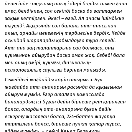
денесінде соққының анық іздері болды. Қолмен ғана
емес, белдікпен, сол секілді басқа да заттармен
зақым келтірген. Әкесі – өгей. Ал анасы ішімдікке
тәуелді. Ақырында сол баланы ата-анасынан
алып, арнайы мекеменің тәрбиесіне бердік. Кейде
осындай шараларды қабылдауға тура келеді.
Ата-ана заң талаптарына сай болмаса, оны
құқығынан айырудан басқа амал жоқ. Себебі бала
мен оның өмірі, құқығы, физикалық-
психологиялық саулығы бәрінен маңызды.
Семейдегі жағдайды көріп отырмыз. Бұл
жағдайда ата-аналарын расында да құқығынан
айыруы мүмкін. Егер аталған комиссияда
балалардың ісі бұған дейін бірнеше рет қаралған
болса, олардың ата-аналарына бұған дейін
ескерту жасалған болса, 224-баппен жауапқа
тартылған болса, бірнеше пункт қатар тұрса,
әбден мүмкін»,
– дейді Қанат Батанұлы.