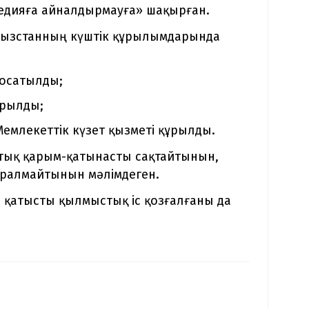
гедияға айналдырмауға» шақырған.
рғызстанның күштік құрылымдарында
осатылды;
арылды;
емлекеттік күзет қызметі құрылды.
стық қарым-қатынасты сақтайтынын,
оралмайтынын мәлімдеген.
 қатысты қылмыстық іс қозғалғаны да