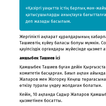
«Қазіргі уақытта істің барлық мән-жа
қатысушыларды анықтауға бағытталған 
деп жазады басылым.
Жергілікті ақпарат құралдарының хабар
Ташиевтің күйеу баласы болуы мүмкін. С
қауіпсіздік органдары жүйесінде қызмет
Қамшыбек Ташиев ісі
Қамшыбек Ташиев бұған дейін Қырғызстан
комитетін басқарған. Биыл ақпан айында
Жапаров мен Жогорку Кеңеш төрағасына 
өткізу туралы үндеу жолдаған болатын.
Кейін, 10 ақпанда Садыр Жапаров Қамшы
қызметінен босатты.