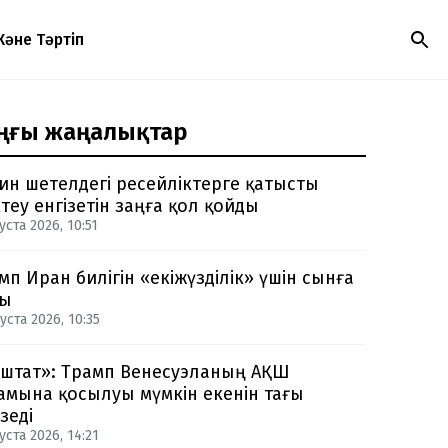
Және Тәртіп
ңғы жаңалықтар
ин шетелдегі ресейліктерге қатысты
теу енгізетін заңға қол қойды
уста 2026, 10:51
мп Иран билігін «екіжүзділік» үшін сынға
ды
уста 2026, 10:35
-штат»: Трамп Венесуэланың АҚШ
амына қосылуы мүмкін екенін тағы
зеді
уста 2026, 14:21