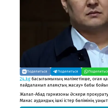
Поделиться
Поделиться
Поделитьс
24.kg
басылымының мәліметінше, оған қа
пайдаланып алаяқтық жасау» бабы бойын
Жалал-Абад гарнизоны Әскери прокурату
Манас аудандық ішкі істер бөлімінің уақ