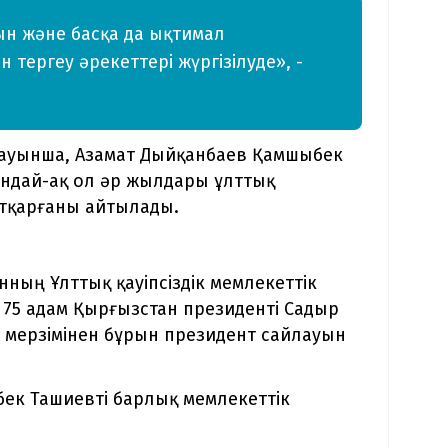
йын және басқа да ықтимал
тергеу әрекеттері жүргізілуде», -
лауынша, Азамат Дыйқанбаев Қамшыбек
ондай-ақ ол әр жылдары ұлттық
 атқарғаны айтылады.
ның Ұлттық қауіпсіздік мемлекеттік
 75 адам Қырғызстан президенті Садыр
мерзімінен бұрын президент сайлауын
бек Ташиевті барлық мемлекеттік