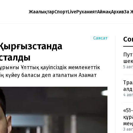
Жаңалықтар
Спорт
Live
Руханият
Аймақ
Архив
Заң 
Со
Саясат
 Қырғызстанда
Пут
ұсталды
шек
ынғы Ұлттық қауіпсіздік мемлекеттік
5 авг
ң күйеу баласы деп аталатын Азамат
Тра
ал
4 авг
«51
құр
мең
3 авг