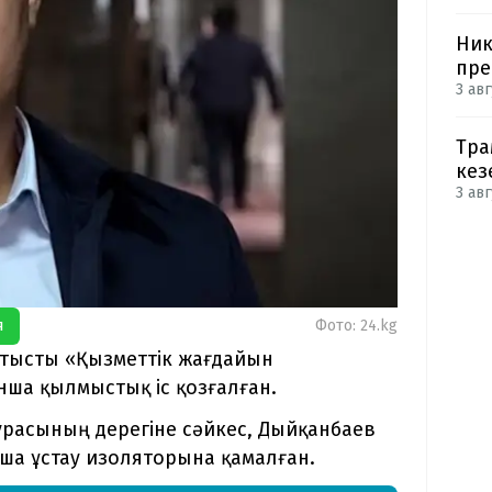
Ник
пре
3 авг
Тра
кез
3 авг
я
Фото: 24.kg
тысты «Қызметтік жағдайын
ша қылмыстық іс қозғалған.
расының дерегіне сәйкес, Дыйқанбаев
ытша ұстау изоляторына қамалған.