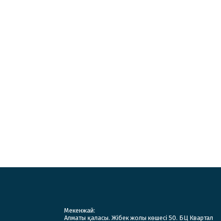
Мекенжай:
Алматы қаласы. Жібек жолы көшесі 50. БЦ Квартал