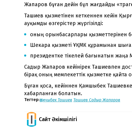
Жапаров бұған дейін бұл жағдайды «тра
Ташиев қызметінен кеткеннен кейін Қы
ауқымды өзгерістер жүргізілді:
оның орынбасарлары қызметтерінен б
Шекара қызметі ҰҚМК құрамынан шығ
президентке тікелей бағынатын жаңа М
Садыр Жапаров кейінірек Ташиевпен до
бірақ оның мемлекеттік қызметке қайта 
Бұған қоса, кейіннен Қамшыбек Ташиевке
хабарланған болатын.
Тегтер:
Қамчыбек Ташиев
Ташиев
Садыр Жапаров
Сайт Әкімшілігі