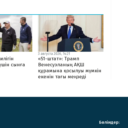
3 августа 2026, 14:21
илігін
«51-штат»: Трамп
 үшін сынға
Венесуэланың АҚШ
құрамына қосылуы мүмкін
екенін тағы меңзеді
Бөлімдер: