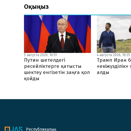
Оқыңыз
5 августа 2026, 10:51
4 августа 2026, 10:35
Путин шетелдегі
Трамп Иран б
ресейліктерге қатысты
«екіжүзділік»
шектеу енгізетін заңға қол
алды
қойды
Республикалық