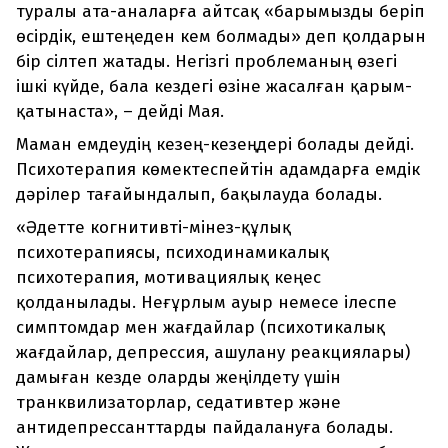
туралы ата-аналарға айтсақ «барымызды беріп
өсірдік, ештеңеден кем болмады» деп қолдарын
бір сілтеп жатады. Негізгі проблеманың өзегі
ішкі күйде, бала кездегі өзіне жасалған қарым-
қатынаста», – дейді Мая.
Маман емдеудің кезең-кезеңдері болады дейді.
Психотерапия көмектеспейтін адамдарға емдік
дәрілер тағайындалып, бақылауда болады.
«Әдетте когнитивті-мінез-құлық
психотерапиясы, психодинамикалық
психотерапия, мотивациялық кеңес
қолданылады. Неғұрлым ауыр немесе ілеспе
симптомдар мен жағдайлар (психотикалық
жағдайлар, депрессия, ашулану реакциялары)
дамыған кезде оларды жеңілдету үшін
транквилизаторлар, седативтер және
антидепрессанттарды пайдалануға болады.