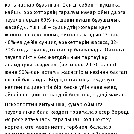
қатынастар бұзылған. Екінші себеп – құқыққа
қайшы әрекеттердің таралуы құмар ойындарға
тәуелділердің 60%-на дейін құқық бұзушылық
жасайды. Үшінші – суицидтің жоғары қаупі,
жалпы патологиялық ойыншылардың 13-тен
40%-ға дейін суицид әрекеттерін жасаса, 32-
70%-ында суицидтік ойлар байқалады. Ойынға
тәуелділіктің бес жағдайының төртеуі ер
адамдарда кездеседі (негізінен 20-30 жаста)
және 90%-дан астамы жасөспірім кезінен бастап
ойнай бастайды. Біздің орталыққа емделуге
келген пациенттің бірі бәске үйін ғана емес,
әйелін де қойған жағдай болған», – деді маман.
Психологтың айтуынша, құмар ойынға
тәуелділікке бала кездегі травмалар әсер береді.
Әсіресе ата-анасы тарапынан көп шектеу
көрген, өте мәдениетті, тәрбиелі балалар