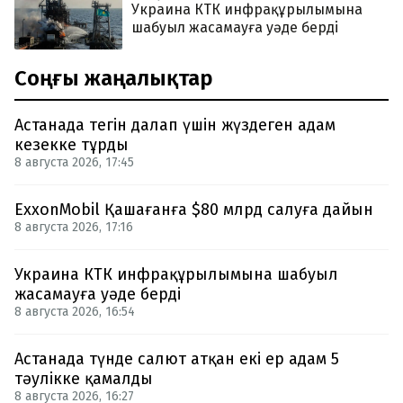
Украина КТК инфрақұрылымына
шабуыл жасамауға уәде берді
Соңғы жаңалықтар
Астанада тегін далап үшін жүздеген адам
кезекке тұрды
8 августа 2026, 17:45
ExxonMobil Қашағанға $80 млрд салуға дайын
8 августа 2026, 17:16
Украина КТК инфрақұрылымына шабуыл
жасамауға уәде берді
8 августа 2026, 16:54
Астанада түнде салют атқан екі ер адам 5
тәулікке қамалды
8 августа 2026, 16:27