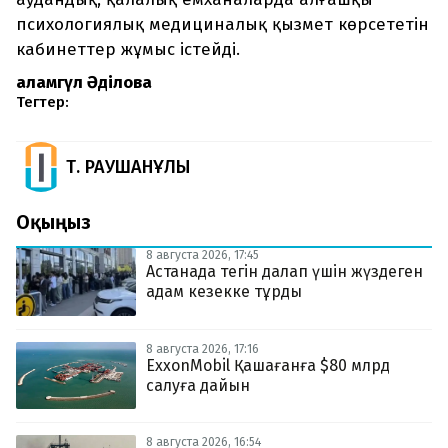
психологиялық медициналық қызмет көрсететін
кабинеттер жұмыс істейді.
Қаламгүл Әділова
Тегтер:
Т. РАУШАНҰЛЫ
Оқыңыз
8 августа 2026, 17:45
Астанада тегін далап үшін жүздеген
адам кезекке тұрды
8 августа 2026, 17:16
ExxonMobil Қашағанға $80 млрд
салуға дайын
8 августа 2026, 16:54