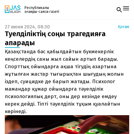
Республикалық
қоғамдық-саяси газеті
27 июня 2024, 08:30
Қоғам
Жаңалықтар
Тәуелділіктің соңы трагедияға
Спорт
Газетке жазылу
Live
апарады
PDF форматтағы газетті ай сайын электронды
Руханият
Қазақстанда бәс қабылдайтын букмекерлік
поштаңызға алып отырыңыз. Жаңа нөмір
Аймақ
шыққан сәтте сізге бірден жіберіледі. Тек email
кеңселердің саны жыл сайын артып барады.
Архив
енгізіңіз, біз қалғанын өзіміз жібереміз.
Заң және тәртіп
Спорттық ойындарға ақша тігудің азартына
жұтылған жастар тығырықтан шығудың жолын
Редакциямен байланыс
іздеп, суицидке де барып жатады. Психолог
+7 708 604 51 06
мамандар құмар ойындарға тәуелділік
Жарнама бөлімі
+7 701 220 64 52
психологиялық дерт, оны дер кезінде емдеу
Пошта
zhasalash100@gmail.com
керек дейді. Тіпті тәуелділік тұқым қуалайтын
көрінеді.