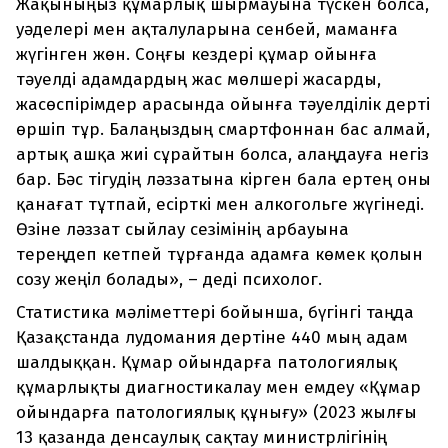
Жақыныңыз құмарлық шырмауына түскен болса,
уәделері мен ақталуларына сенбей, маманға
жүгінген жөн. Соңғы кездері құмар ойынға
тәуелді адамдардың жас мөлшері жасарды,
жасөспірімдер арасында ойынға тәуелділік дерті
өршіп тұр. Балаңыздың смартфоннан бас алмай,
артық ашқа жиі сұрайтын болса, алаңдауға негіз
бар. Бәс тігудің ләззатына кірген бала ертең оны
қанағат тұтпай, есірткі мен алкогольге жүгінеді.
Өзіне ләззат сыйлау сезімінің арбауына
тереңдеп кетпей тұрғанда адамға көмек қолын
созу жеңіл болады», – деді психолог.
Статистика мәліметтері бойынша, бүгінгі таңда
Қазақстанда лудомания дертіне 440 мың адам
шалдыққан. Құмар ойындарға патологиялық
құмарлықты диагностикалау мен емдеу «Құмар
ойындарға патологиялық құнығу» (2023 жылғы
13 қазанда денсаулық сақтау министрлігінің