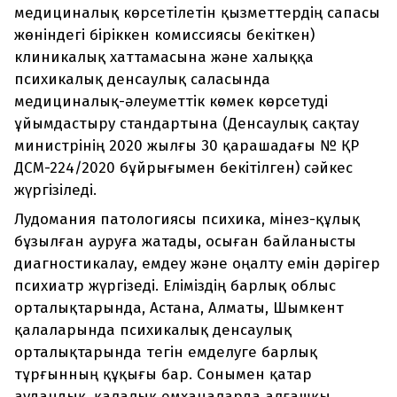
медициналық көрсетілетін қызметтердің сапасы
жөніндегі біріккен комиссиясы бекіткен)
клиникалық хаттамасына және халыққа
психикалық денсаулық саласында
медициналық-әлеуметтік көмек көрсетуді
ұйымдастыру стандартына (Денсаулық сақтау
министрінің 2020 жылғы 30 қарашадағы № ҚР
ДСМ-224/2020 бұйрығымен бекітілген) сәйкес
жүргізіледі.
Лудомания патологиясы психика, мінез-құлық
бұзылған ауруға жатады, осыған байланысты
диагностикалау, емдеу және оңалту емін дәрігер
психиатр жүргізеді. Еліміздің барлық облыс
орталықтарында, Астана, Алматы, Шымкент
қалаларында психикалық денсаулық
орталықтарында тегін емделуге барлық
тұрғынның құқығы бар. Сонымен қатар
аудандық, қалалық емханаларда алғашқы