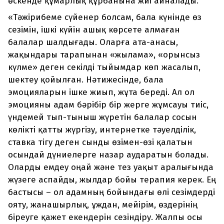
өскенде құмарлық құрбанына жиі айналады.
«Тәжірибеме сүйенер болсам, бала күнінде өз
сезімін, ішкі күйін ашық көрсете алмаған
балалар шалдығады. Оларға ата-анасы,
жақындары тарапынан «жылама», «орынсыз
күлме» деген секілді тыйымдар көп жасалып,
шектеу қойылған. Нәтижесінде, бала
эмоцияларын ішке жиып, жұта береді. Ал ол
эмоцияны адам бәрібір бір жерге жұмсауы тиіс,
үндемей тып-тыныш жүретін балалар сосын
көлікті қатты жүргізу, интернетке тәуелділік,
ставка тігу деген сынды өзімен-өзі қалатын
осындай дүниелерге назар аударатын болады.
Оларды емдеу оңай және тез уақыт аралығында
жүзеге аспайды, жылдар бойы терапия керек. Ең
бастысы – ол адамның бойындағы өлі сезімдерді
ояту, жанашырлық, ұждан, мейірім, өздерінің
біреуге қажет екендерін сезіндіру. Жалпы осы