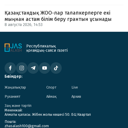
Қазақстандық ЖОО-лар талапкерлерге екі
мыңнан астам білім беру грантын ұсынады
8 августа 2026, 14:53
Республикалық
қоғамдық-саяси газеті
Бөлімдер:
Жаңалықтар
Спорт
Live
Руханият
Аймақ
Архив
Заң және тәртіп
Мекенжай:
Алматы қаласы. Жібек жолы көшесі 50. БЦ Квартал
Пошта:
zhasalash100@gmail.com