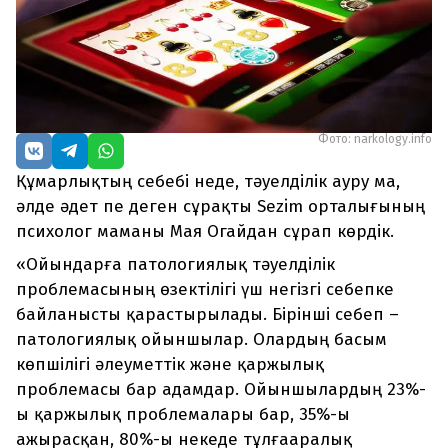
Фото: narkology.info
Құмарлықтың себебі неде, тәуелділік ауру ма,
әлде әдет пе деген сұрақты Sezim орталығының
психолог маманы Мая Огайдан сұрап көрдік.
«Ойындарға патологиялық тәуелділік
проблемасының өзектілігі үш негізгі себепке
байланысты қарастырылады. Бірінші себеп –
патологиялық ойыншылар. Олардың басым
көпшілігі әлеуметтік және қаржылық
проблемасы бар адамдар. Ойыншылардың 23%-
ы қаржылық проблемалары бар, 35%-ы
ажырасқан, 80%-ы некеде тұлғааралық