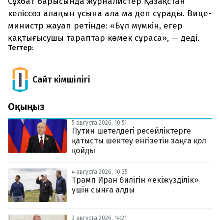
Сұхбат барысында журналистер Қазақстан
келіссөз алаңын ұсына ала ма деп сұрады. Вице-
министр жауап ретінде: «Бұл мүмкін, егер
қақтығысушы тараптар көмек сұраса», — деді.
Тегтер:
Сайт Әкімшілігі
Оқыңыз
5 августа 2026, 10:51
Путин шетелдегі ресейліктерге
қатысты шектеу енгізетін заңға қол
қойды
4 августа 2026, 10:35
Трамп Иран билігін «екіжүзділік»
үшін сынға алды
3 августа 2026, 14:21