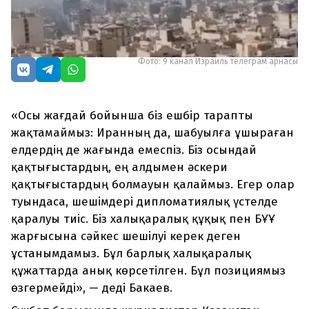
Фото: 9 канал Израиль телеграм арнасы
«Осы жағдай бойынша біз ешбір тарапты
жақтамаймыз: Иранның да, шабуылға ұшыраған
елдердің де жағында емеспіз. Біз осындай
қақтығыстардың, ең алдымен әскери
қақтығыстардың болмауын қалаймыз. Егер олар
туындаса, шешімдері дипломатиялық үстелде
қаралуы тиіс. Біз халықаралық құқық пен БҰҰ
жарғысына сәйкес шешілуі керек деген
ұстанымдамыз. Бұл барлық халықаралық
құжаттарда анық көрсетілген. Бұл позициямыз
өзгермейді», — деді Бакаев.