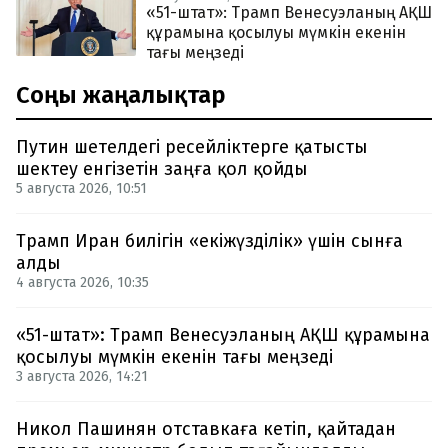
«51-штат»: Трамп Венесуэланың АҚШ
құрамына қосылуы мүмкін екенін
тағы меңзеді
Соңғы жаңалықтар
Путин шетелдегі ресейліктерге қатысты
шектеу енгізетін заңға қол қойды
5 августа 2026, 10:51
Трамп Иран билігін «екіжүзділік» үшін сынға
алды
4 августа 2026, 10:35
«51-штат»: Трамп Венесуэланың АҚШ құрамына
қосылуы мүмкін екенін тағы меңзеді
3 августа 2026, 14:21
Никол Пашинян отставкаға кетіп, қайтадан