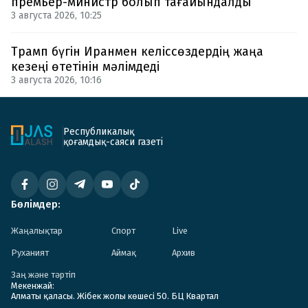
премьер-министр болып тағайындалды
3 августа 2026, 10:25
Трамп бүгін Иранмен келіссөздердің жаңа
кезеңі өтетінін мәлімдеді
3 августа 2026, 10:16
Республикалық
қоғамдық-саяси газеті
Бөлімдер:
Жаңалықтар
Спорт
Live
Руханият
Аймақ
Архив
Заң және тәртіп
Мекенжай:
Алматы қаласы. Жібек жолы көшесі 50. БЦ Квартал