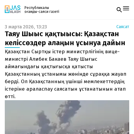
Республикалық
қоғамдық-саяси газеті
3 марта 2026, 13:23
Саясат
Жаңалықтар
Таяу Шығыс қақтығысы: Қазақстан
Спорт
Газетке жазылу
Live
келіссөздер алаңын ұсынуға дайын
PDF форматтағы газетті ай сайын электронды
Руханият
Қазақстан Сыртқы істер министрлігінің вице-
поштаңызға алып отырыңыз. Жаңа нөмір
Аймақ
шыққан сәтте сізге бірден жіберіледі. Тек email
министрі Алибек Бакаев Таяу Шығыс
Архив
енгізіңіз, біз қалғанын өзіміз жібереміз.
Заң және тәртіп
аймағындағы қақтығысқа қатысты
Қазақстанның ұстанымы жөнінде сұраққа жауап
Редакциямен байланыс
берді. Ол Қазақстанның үшінші мемлекеттердің
+7 708 604 51 06
істеріне араласпау саясатын ұстанатынын атап
Жарнама бөлімі
+7 701 220 64 52
өтті.
Пошта
zhasalash100@gmail.com