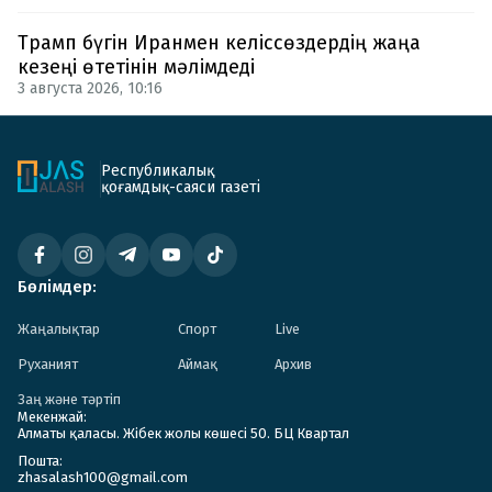
Трамп бүгін Иранмен келіссөздердің жаңа
кезеңі өтетінін мәлімдеді
3 августа 2026, 10:16
Республикалық
қоғамдық-саяси газеті
Бөлімдер:
Жаңалықтар
Спорт
Live
Руханият
Аймақ
Архив
Заң және тәртіп
Мекенжай:
Алматы қаласы. Жібек жолы көшесі 50. БЦ Квартал
Пошта:
zhasalash100@gmail.com