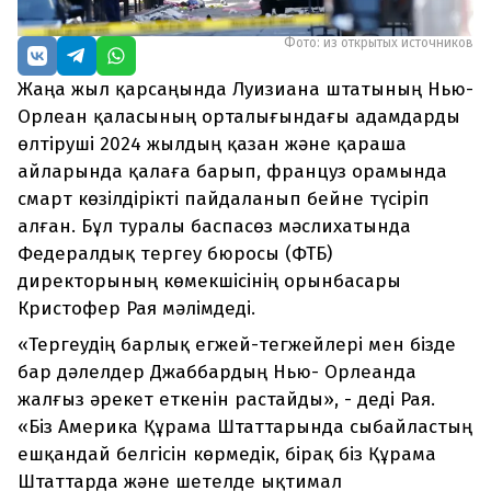
Фото: из открытых источников
Жаңа жыл қарсаңында Луизиана штатының Нью-
Орлеан қаласының орталығындағы адамдарды
өлтіруші 2024 жылдың қазан және қараша
айларында қалаға барып, француз орамында
смарт көзілдірікті пайдаланып бейне түсіріп
алған. Бұл туралы баспасөз мәслихатында
Федералдық тергеу бюросы (ФТБ)
директорының көмекшісінің орынбасары
Кристофер Рая мәлімдеді.
«Тергеудің барлық егжей-тегжейлері мен бізде
бар дәлелдер Джаббардың Нью- Орлеанда
жалғыз әрекет еткенін растайды», - деді Рая.
«Біз Америка Құрама Штаттарында сыбайластың
ешқандай белгісін көрмедік, бірақ біз Құрама
Штаттарда және шетелде ықтимал