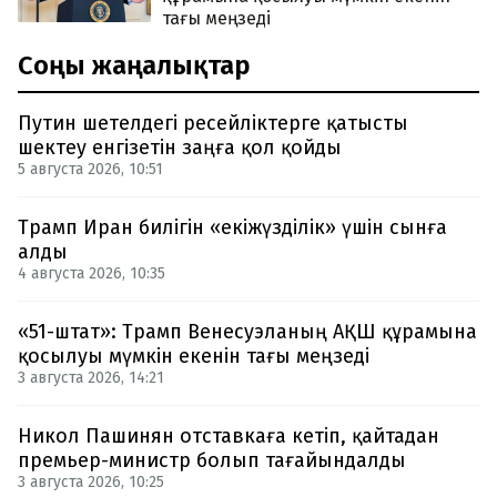
тағы меңзеді
Соңғы жаңалықтар
Путин шетелдегі ресейліктерге қатысты
шектеу енгізетін заңға қол қойды
5 августа 2026, 10:51
Трамп Иран билігін «екіжүзділік» үшін сынға
алды
4 августа 2026, 10:35
«51-штат»: Трамп Венесуэланың АҚШ құрамына
қосылуы мүмкін екенін тағы меңзеді
3 августа 2026, 14:21
Никол Пашинян отставкаға кетіп, қайтадан
премьер-министр болып тағайындалды
3 августа 2026, 10:25