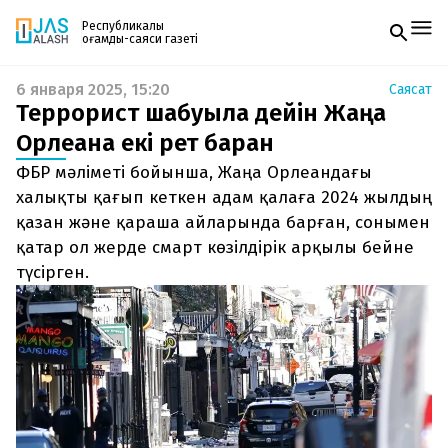
Республикалық
қоғамдық-саяси газеті
6 января 2025, 15:20
Саясат
Жаңалықтар
Террорист шабуылға дейін Жаңа
Спорт
Газетке жазылу
Live
Орлеанға екі рет барған
PDF форматтағы газетті ай сайын электронды
Руханият
ФБР мәліметі бойынша, Жаңа Орлеандағы
поштаңызға алып отырыңыз. Жаңа нөмір
Аймақ
шыққан сәтте сізге бірден жіберіледі. Тек email
халықты қағып кеткен адам қалаға 2024 жылдың
Архив
енгізіңіз, біз қалғанын өзіміз жібереміз.
Заң және тәртіп
қазан және қараша айларында барған, сонымен
қатар ол жерде смарт көзілдірік арқылы бейне
Редакциямен байланыс
түсірген.
+7 708 604 51 06
Жарнама бөлімі
+7 701 220 64 52
Пошта
zhasalash100@gmail.com