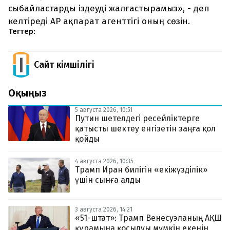
сыбайластарды іздеуді жалғастырамыз», - деп
келтіреді AP ақпарат агенттігі оның сөзін.
Тегтер:
Сайт Әкімшілігі
Оқыңыз
5 августа 2026, 10:51
Путин шетелдегі ресейліктерге
қатысты шектеу енгізетін заңға қол
қойды
4 августа 2026, 10:35
Трамп Иран билігін «екіжүзділік»
үшін сынға алды
3 августа 2026, 14:21
«51-штат»: Трамп Венесуэланың АҚШ
құрамына қосылуы мүмкін екенін