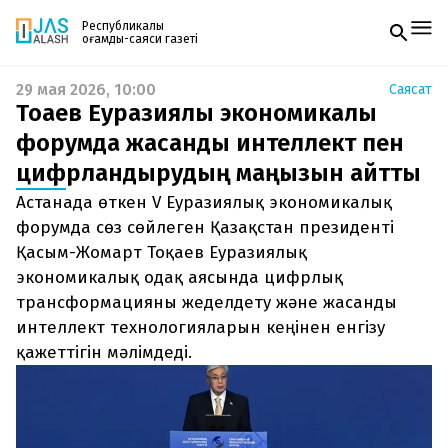
Республикалық
қоғамдық-саяси газеті
29 мая 2026, 10:00
Саясат
Жаңалықтар
Тоқаев Еуразиялық экономикалық
Спорт
Газетке жазылу
Live
форумда жасанды интеллект пен
PDF форматтағы газетті ай сайын электронды
Руханият
цифрландырудың маңызын айтты
поштаңызға алып отырыңыз. Жаңа нөмір
Аймақ
шыққан сәтте сізге бірден жіберіледі. Тек email
Архив
Астанада өткен V Еуразиялық экономикалық
енгізіңіз, біз қалғанын өзіміз жібереміз.
Заң және тәртіп
форумда сөз сөйлеген Қазақстан президенті
Қасым-Жомарт Тоқаев Еуразиялық
Редакциямен байланыс
экономикалық одақ аясында цифрлық
+7 708 604 51 06
Жарнама бөлімі
трансформацияны жеделдету және жасанды
+7 701 220 64 52
интеллект технологияларын кеңінен енгізу
Пошта
zhasalash100@gmail.com
қажеттігін мәлімдеді.