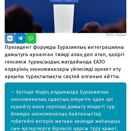
Фото: Ақорда
Президент форумды Еуразиялық интеграцияны
дамытуға арналған тиімді алаң деп атап, қазіргі
геосаяси тұрақсыздық жағдайында ЕАЭО
елдерінің экономикалары үйлесімді әрекет ету
арқылы тұрақтылықты сақтай алғанын айтты.
— Бүгінде біздің алдымызда Еуразиялық
экономикалық одақтың әлеуетін одан әрі
күшейту және серпінді дамыту міндеті тұр.
Әлемдік экономикалық байланыстар
түбегейлі өзгеріп жатқан кезеңде жаһандық
сын-қатерлерге бірлесіп қарсы тұру қажет,