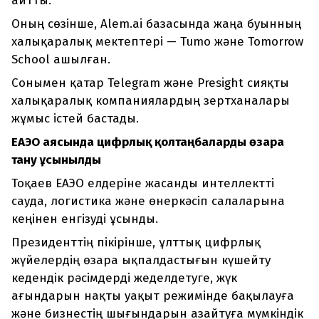
айтты.
Оның сөзінше, Alem.ai базасында жаңа буынның
халықаралық мектептері — Tumo және Tomorrow
School ашылған.
Сонымен қатар Telegram және Presight сияқты
халықаралық компаниялардың зертханалары
жұмыс істей бастады.
ЕАЭО аясында цифрлық қолтаңбаларды өзара
тану ұсынылды
Тоқаев ЕАЭО елдеріне жасанды интеллектті
сауда, логистика және өнеркәсіп салаларына
кеңінен енгізуді ұсынды.
Президенттің пікірінше, ұлттық цифрлық
жүйелердің өзара ықпалдастығын күшейту
кедендік рәсімдерді жеделдетуге, жүк
ағындарын нақты уақыт режимінде бақылауға
және бизнестің шығындарын азайтуға мүмкіндік