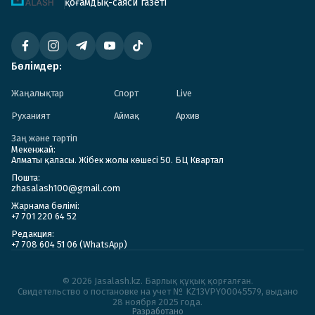
қоғамдық-саяси газеті
Бөлімдер:
Жаңалықтар
Спорт
Live
Руханият
Аймақ
Архив
Заң және тәртіп
Мекенжай:
Алматы қаласы. Жібек жолы көшесі 50. БЦ Квартал
Пошта:
zhasalash100@gmail.com
Жарнама бөлімі:
+7 701 220 64 52
Редакция:
+7 708 604 51 06 (WhatsApp)
© 2026 Jasalash.kz. Барлық құқық қорғалған.
Cвидетельство о постановке на учет № KZ13VPY00045579, выдано
28 ноября 2025 года.
Разработано