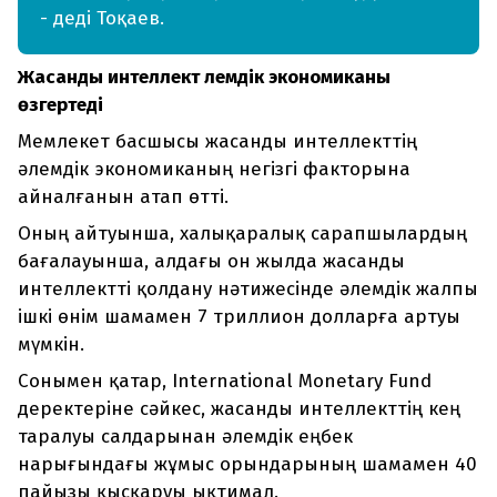
- деді Тоқаев.
Жасанды интеллект әлемдік экономиканы
өзгертеді
Мемлекет басшысы жасанды интеллекттің
әлемдік экономиканың негізгі факторына
айналғанын атап өтті.
Оның айтуынша, халықаралық сарапшылардың
бағалауынша, алдағы он жылда жасанды
интеллектті қолдану нәтижесінде әлемдік жалпы
ішкі өнім шамамен 7 триллион долларға артуы
мүмкін.
Сонымен қатар, International Monetary Fund
деректеріне сәйкес, жасанды интеллекттің кең
таралуы салдарынан әлемдік еңбек
нарығындағы жұмыс орындарының шамамен 40
пайызы қысқаруы ықтимал.