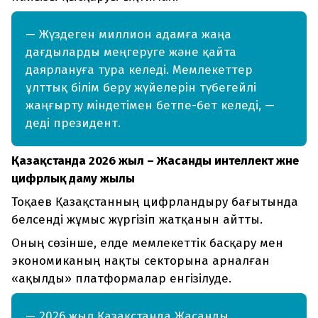
— Жүздеген миллион адамға жаңа
дағдыларды меңгеруге және қайта
даярлануға тура келеді. Мемлекеттер
ұлттық білім беру жүйелерін түбегейлі
жаңғырту міндетімен бетпе-бет келеді, —
деді президент.
Қазақстанда 2026 жыл – Жасанды интеллект және
цифрлық даму жылы
Тоқаев Қазақстанның цифрландыру бағытында
белсенді жұмыс жүргізіп жатқанын айтты.
Оның сөзінше, елде мемлекеттік басқару мен
экономиканың нақты секторына арналған
«ақылды» платформалар енгізілуде.
— 2026 жыл Қазақстанда Жасанды