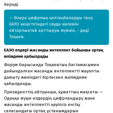
береді.
— Өзара цифрлық қолтаңбаларды тану
ЕАЭО кеңістігіндегі сауда көлемін
айтарлықтай арттыруы мүмкін, - деді
Тоқаев.
ЕАЭО елдері жасанды интеллект бойынша ортақ
мәлімдеме қабылдады
Форум барысында Тоқаевтың бастамасымен
дайындалған жасанды интеллектті жауапты
дамыту жөніндегі бірлескен мәлімдеме
қабылданды.
Президенттің айтуынша, құжаттың мақсаты —
Одаққа мүше елдердің цифрландыру және
жасанды интеллектті қауіпсіз енгізу
саласындағы ортақ ұстанымдарын