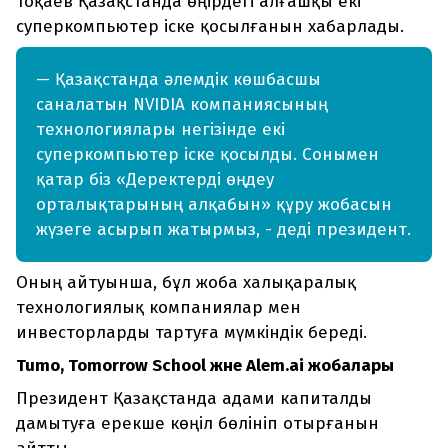
Тоқаев Қазақстанда өңірдегі алғашқы екі
суперкомпьютер іске қосылғанын хабарлады.
— Қазақстанда әлемдік көшбасшы
саналатын NVIDIA компаниясының
технологиялары негізінде екі
суперкомпьютер іске қосылды. Сонымен
қатар біз «Деректерді өңдеу
орталықтарының алқабын» құру жобасын
жүзеге асырып жатырмыз, - деді президент.
Оның айтуынша, бұл жоба халықаралық
технологиялық компаниялар мен
инвесторларды тартуға мүмкіндік береді.
Tumo, Tomorrow School және Alem.ai жобалары
Президент Қазақстанда адами капиталды
дамытуға ерекше көңіл бөлініп отырғанын