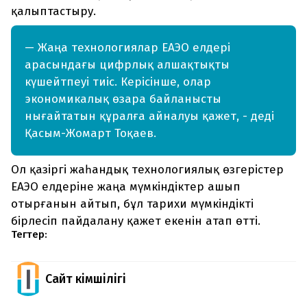
қалыптастыру.
— Жаңа технологиялар ЕАЭО елдері
арасындағы цифрлық алшақтықты
күшейтпеуі тиіс. Керісінше, олар
экономикалық өзара байланысты
нығайтатын құралға айналуы қажет, - деді
Қасым-Жомарт Тоқаев.
Ол қазіргі жаһандық технологиялық өзгерістер
ЕАЭО елдеріне жаңа мүмкіндіктер ашып
отырғанын айтып, бұл тарихи мүмкіндікті
бірлесіп пайдалану қажет екенін атап өтті.
Тегтер:
Сайт Әкімшілігі