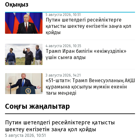
Оқыңыз
5 августа 2026, 10:51
Путин шетелдегі ресейліктерге
қатысты шектеу енгізетін заңға қол
қойды
4 августа 2026, 10:35
Трамп Иран билігін «екіжүзділік»
үшін сынға алды
3 августа 2026, 14:21
«51-штат»: Трамп Венесуэланың АҚШ
құрамына қосылуы мүмкін екенін
тағы меңзеді
Соңғы жаңалықтар
Путин шетелдегі ресейліктерге қатысты
шектеу енгізетін заңға қол қойды
5 августа 2026, 10:51