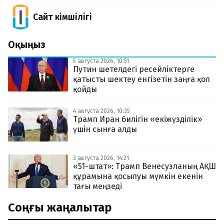
Сайт Әкімшілігі
Оқыңыз
5 августа 2026, 10:51
Путин шетелдегі ресейліктерге
қатысты шектеу енгізетін заңға қол
қойды
4 августа 2026, 10:35
Трамп Иран билігін «екіжүзділік»
үшін сынға алды
3 августа 2026, 14:21
«51-штат»: Трамп Венесуэланың АҚШ
құрамына қосылуы мүмкін екенін
тағы меңзеді
Соңғы жаңалықтар