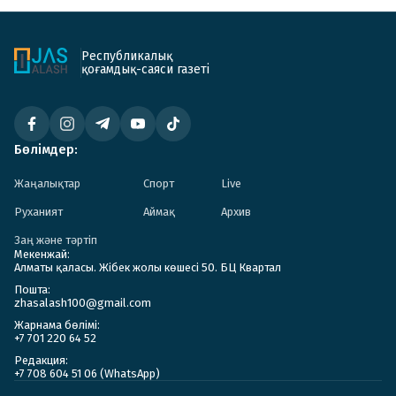
Республикалық
қоғамдық-саяси газеті
Бөлімдер:
Жаңалықтар
Спорт
Live
Руханият
Аймақ
Архив
Заң және тәртіп
Мекенжай:
Алматы қаласы. Жібек жолы көшесі 50. БЦ Квартал
Пошта:
zhasalash100@gmail.com
Жарнама бөлімі:
+7 701 220 64 52
Редакция:
+7 708 604 51 06 (WhatsApp)