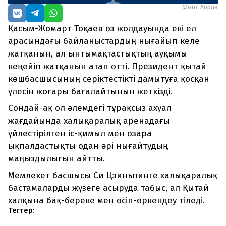
Фото: Ақорда
Қасым-Жомарт Тоқаев өз жолдауында екі ел
арасындағы байланыстардың нығайып келе
жатқанын, ал ынтымақтастықтың ауқымы
кеңейіп жатқанын атап өтті. Президент қытай
көшбасшысының серіктестікті дамытуға қосқан
үлесін жоғары бағалайтынын жеткізді.
Сондай-ақ ол әлемдегі тұрақсыз ахуал
жағдайында халықаралық аренадағы
үйлестірілген іс-қимыл мен өзара
ықпалдастықты одан әрі нығайтудың
маңыздылығын айтты.
Мемлекет басшысы Си Цзиньпинге халықаралық
бастамаларды жүзеге асыруда табыс, ал Қытай
халқына бақ-береке мен өсіп-өркендеу тіледі.
Тегтер: