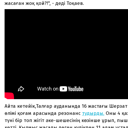
жасаған жоқ қой?!", - деді Тоқаев.
Айта кетейік,Талғар ауданында 16 жастағы Шерза
өлімі қоғам арасында резонанс
тудырды.
Оны 4 қа
түні бір топ жігіт әке-шешесінің көзінше ұрып, пыш
кетті. Қылмыс жасады деген күдікпен 11 адам ұста