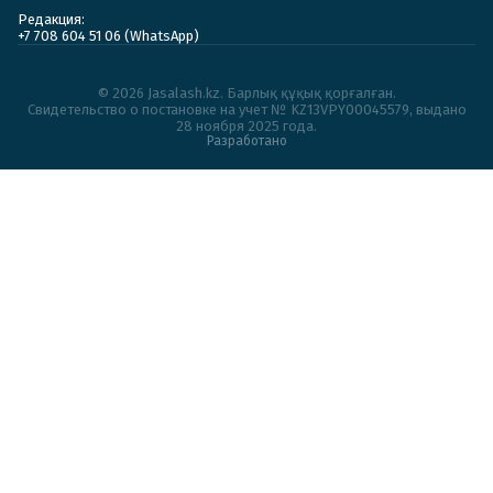
Редакция:
+7 708 604 51 06 (WhatsApp)
© 2026 Jasalash.kz. Барлық құқық қорғалған.
Cвидетельство о постановке на учет № KZ13VPY00045579, выдано
28 ноября 2025 года.
Разработано