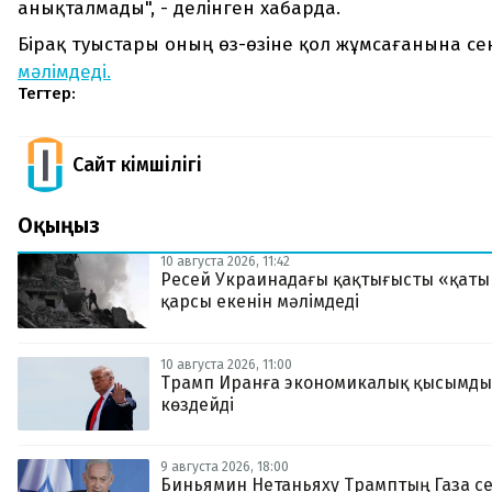
анықталмады", - делінген хабарда.
Бірақ туыстары оның өз-өзіне қол жұмсағанына се
мәлімдеді.
Тегтер:
Сайт Әкімшілігі
Оқыңыз
10 августа 2026, 11:42
Ресей Украинадағы қақтығысты «қат
қарсы екенін мәлімдеді
10 августа 2026, 11:00
Трамп Иранға экономикалық қысымды
көздейді
9 августа 2026, 18:00
Биньямин Нетаньяху Трамптың Газа с