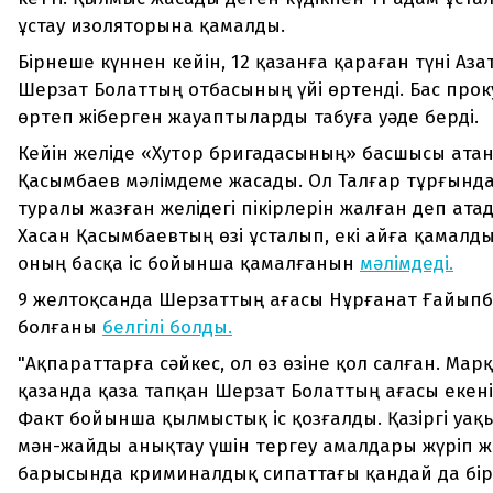
ұстау изоляторына қамалды.
Бірнеше күннен кейін, 12 қазанға қараған түні Аз
Шерзат Болаттың отбасының үйі өртенді. Бас прок
өртеп жіберген жауаптыларды табуға уәде берді.
Кейін желіде «Хутор бригадасының» басшысы атан
Қасымбаев мәлімдеме жасады. Ол Талғар тұрғынд
туралы жазған желідегі пікірлерін жалған деп ата
Хасан Қасымбаевтың өзі ұсталып, екі айға қамалды.
оның басқа іс бойынша қамалғанын
мәлімдеді.
9 желтоқсанда Шерзаттың ағасы Нұрғанат Ғайып
болғаны
белгілі болды.
"Ақпараттарға сәйкес, ол өз өзіне қол салған. Мар
қазанда қаза тапқан Шерзат Болаттың ағасы екен
Факт бойынша қылмыстық іс қозғалды. Қазіргі уақ
мән-жайды анықтау үшін тергеу амалдары жүріп ж
барысында криминалдық сипаттағы қандай да бір 