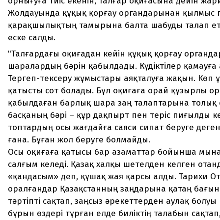
орнығуға тиіс екенін, Талғар оқиғасына дейін жар
Жолдауында құқық қорғау органдарынан қылмыс 
қарақшылықтың тамырына балта шабуды талап етк
еске салды.
"Талғардағы оқиғадан кейін құқық қорғау органда
шаралардың бәрін қабылдады. Күдіктілер қамауға
Тергеп-тексеру жұмыстары аяқталуға жақын. Көп ұ
қатысты сот болады. Бұл оқиғаға орай құзырлы о
қабылдаған барлық шара заң талаптарына толық с
басқаның бәрі – құр дақпырт пен теріс пиғылды к
топтардың осы жағдайға саяси сипат беруге деге
ғана. Бұған жол беруге болмайды.
Осы оқиғаға қатысы бар азаматтар бойынша мына
салғым келеді. Қазақ халқы шетелден келген ота
«қандасым» деп, құшақ жая қарсы алды. Тарихи О
оралғандар Қазақстанның заңдарына қатаң бағын
тәртіпті сақтап, заңсыз әрекеттерден аулақ болуы
бұрын өздері тұрған елде биліктің талабын сақтап