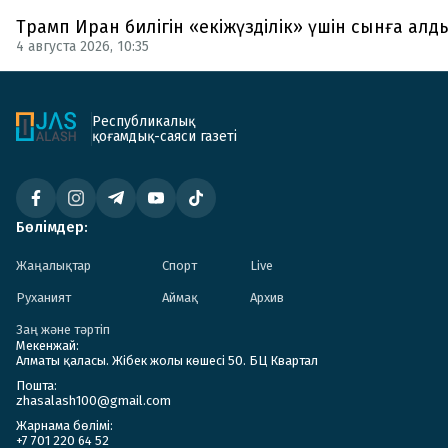
Трамп Иран билігін «екіжүзділік» үшін сынға алд
4 августа 2026, 10:35
Республикалық
қоғамдық-саяси газеті
Бөлімдер:
Жаңалықтар
Спорт
Live
Руханият
Аймақ
Архив
Заң және тәртіп
Мекенжай:
Алматы қаласы. Жібек жолы көшесі 50. БЦ Квартал
Пошта:
zhasalash100@gmail.com
Жарнама бөлімі:
+7 701 220 64 52