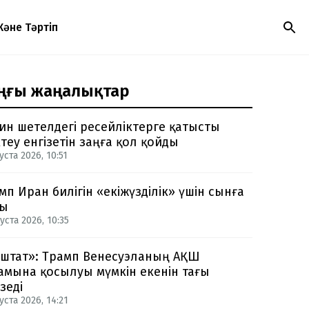
Және Тәртіп
ңғы жаңалықтар
ин шетелдегі ресейліктерге қатысты
теу енгізетін заңға қол қойды
уста 2026, 10:51
мп Иран билігін «екіжүзділік» үшін сынға
ды
уста 2026, 10:35
-штат»: Трамп Венесуэланың АҚШ
амына қосылуы мүмкін екенін тағы
зеді
уста 2026, 14:21