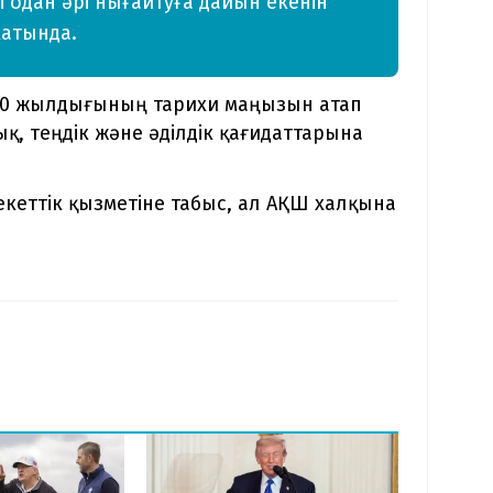
і одан әрі нығайтуға дайын екенін
хатында.
250 жылдығының тарихи маңызын атап
қ, теңдік және әділдік қағидаттарына
кеттік қызметіне табыс, ал АҚШ халқына