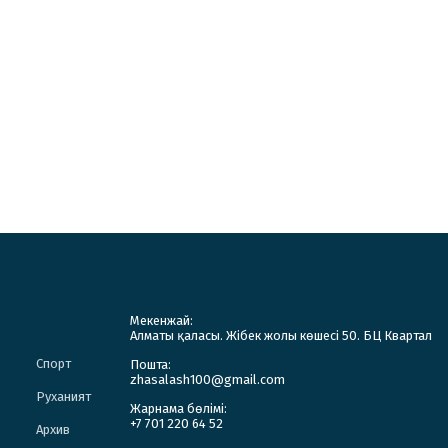
Мекенжай:
Алматы қаласы. Жібек жолы көшесі 50. БЦ Квартал
Спорт
Пошта:
zhasalash100@gmail.com
Руханият
Жарнама бөлімі:
+7 701 220 64 52
Архив