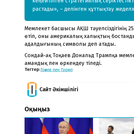
кеңейтілген стратегиялық серіктестікт
растады», – делінген құттықтау жедел
Мемлекет басшысы АҚШ тәуелсіздігінің 
өтіп, оны америкалық халықтың бостанды
адалдығының символы деп атады.
Сондай-ақ Тоқаев Дональд Трампқа мемле
амандық пен өркендеу тіледі.
Тегтер:
Тоқаев пен Трамп
Сайт Әкімшілігі
Оқыңыз