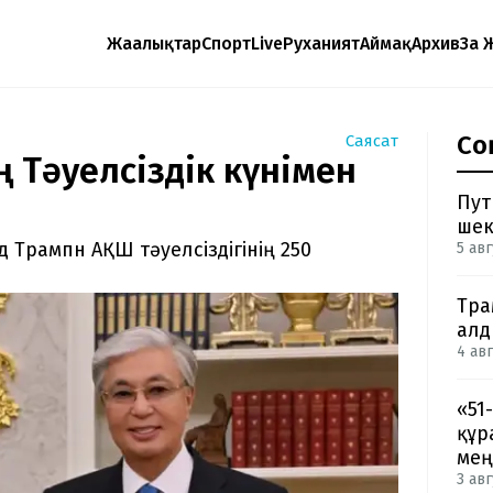
Жаңалықтар
Спорт
Live
Руханият
Аймақ
Архив
Заң 
Со
Саясат
 Тәуелсіздік күнімен
Пут
шек
Трампн АҚШ тәуелсіздігінің 250
5 авг
Тра
ал
4 авг
«51
құр
мең
3 авг