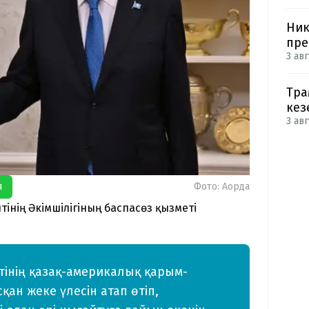
Ник
пре
3 авг
Тра
кез
3 авг
я
Фото: Ақорда
інің Әкімшілігіның баспасөз қызметі
інің қазақ-америкалық қарым-
ан жеке үлесін атап өтіп,