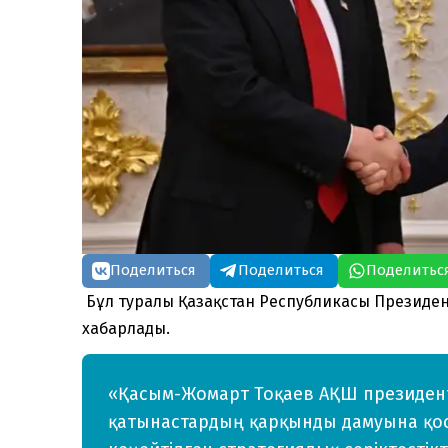
Поделиться
Поделиться
Поделитьс
Бұл туралы Қазақстан Республикасы Президент
хабарлады.
«Қасым-Жомарт Тоқаев АҚШ президент
қатынастардың қарқынды дамуына қосқ