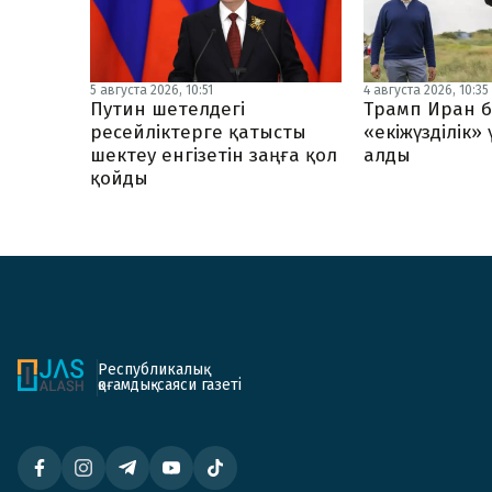
5 августа 2026, 10:51
4 августа 2026, 10:35
Путин шетелдегі
Трамп Иран б
ресейліктерге қатысты
«екіжүзділік»
шектеу енгізетін заңға қол
алды
қойды
Республикалық
қоғамдық-саяси газеті