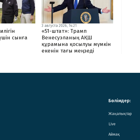
3 августа 2026, 14:21
илігін
«51-штат»: Трамп
 үшін сынға
Венесуэланың АҚШ
құрамына қосылуы мүмкін
екенін тағы меңзеді
Бөлімдер:
Жаңалықтар
Live
Аймақ