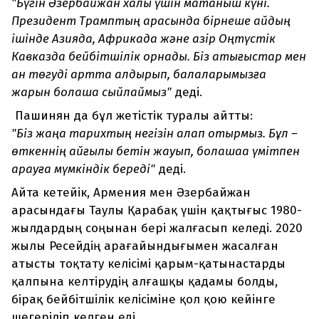
"Бүгін Әзербайжан халқы үшін мақтаныш күні.
Президент Трамптың арқасында бірнеше айдың
ішінде Азияда, Африкада және қазір Оңтүстік
Кавказда бейбітшілік орнады. Біз қақтығыстар мен
қан төгуді артта қалдырып, балаларымызға
жарқын болашақ сыйлаймыз"
деді.
Пашинян да бұл жетістік туралы айтты:
"Біз жаңа тарихтың негізін қалап отырмыз. Бұл –
өткеннің қайғылы бетін жауып, болашаққа үмітпен
қарауға мүмкіндік береді"
деді.
Айта кетейік, Армения мен Әзербайжан
арасындағы Таулы Қарабақ үшін қақтығыс 1980-
жылдардың соңынан бері жалғасып келеді. 2020
жылы Ресейдің арағайындығымен жасалған
атысты тоқтату келісімі қарым-қатынастарды
қалпына келтірудің алғашқы қадамы болды,
бірақ бейбітшілік келісіміне қол қою кейінге
шегеріліп келген еді.