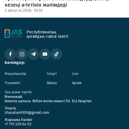
кезеңі өтетінін мәлімдеді
3 августа 2026, 10:16
Республикалық
қоғамдық-саяси газеті
Бөлімдер:
Жаңалықтар
Спорт
Live
Руханият
Аймақ
Архив
Заң және тәртіп
Мекенжай:
Алматы қаласы. Жібек жолы көшесі 50. БЦ Квартал
Пошта:
zhasalash100@gmail.com
Жарнама бөлімі:
+7 701 220 64 52