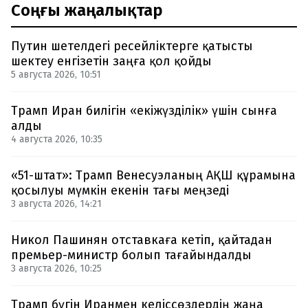
Соңғы жаңалықтар
Путин шетелдегі ресейліктерге қатысты
шектеу енгізетін заңға қол қойды
5 августа 2026, 10:51
Трамп Иран билігін «екіжүзділік» үшін сынға
алды
4 августа 2026, 10:35
«51-штат»: Трамп Венесуэланың АҚШ құрамына
қосылуы мүмкін екенін тағы меңзеді
3 августа 2026, 14:21
Никол Пашинян отставкаға кетіп, қайтадан
премьер-министр болып тағайындалды
3 августа 2026, 10:25
Трамп бүгін Иранмен келіссөздердің жаңа