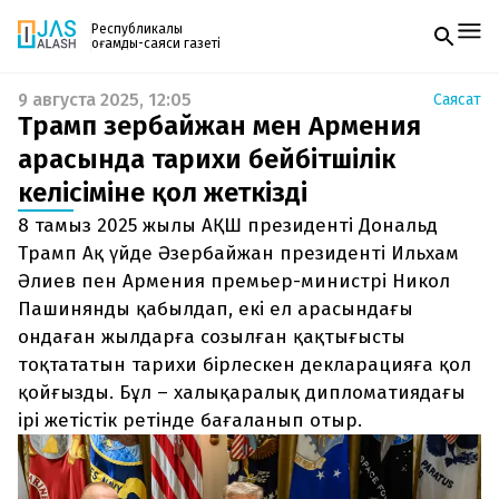
Республикалық
қоғамдық-саяси газеті
9 августа 2025, 12:05
Саясат
Жаңалықтар
Трамп Әзербайжан мен Армения
Спорт
Газетке жазылу
Live
арасында тарихи бейбітшілік
PDF форматтағы газетті ай сайын электронды
Руханият
келісіміне қол жеткізді
поштаңызға алып отырыңыз. Жаңа нөмір
Аймақ
шыққан сәтте сізге бірден жіберіледі. Тек email
Архив
8 тамыз 2025 жылы АҚШ президенті Дональд
енгізіңіз, біз қалғанын өзіміз жібереміз.
Заң және тәртіп
Трамп Ақ үйде Әзербайжан президенті Ильхам
Әлиев пен Армения премьер-министрі Никол
Редакциямен байланыс
Пашинянды қабылдап, екі ел арасындағы
+7 708 604 51 06
Жарнама бөлімі
ондаған жылдарға созылған қақтығысты
+7 701 220 64 52
тоқтататын тарихи бірлескен декларацияға қол
Пошта
zhasalash100@gmail.com
қойғызды. Бұл – халықаралық дипломатиядағы
ірі жетістік ретінде бағаланып отыр.