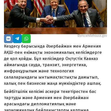
Фото:whitehouse.gov
Кездесу барысында Әзербайжан мен Армения
АҚШ-пен екіжақты экономикалық келісімдерге
де қол қойды. Бұл келісімдер Оңтүстік Кавказ
аймағында сауда, транзит, энергетика,
инфрақұрылым және технология
салаларындағы ынтымақтастықты дамытып,
халық пен бизнеске жаңа мүмкіндіктер ашпақ.
Бейбітшілік келісімі әскери текетірестен бас
тартуды және Армения мен Әзербайжан
арасындағы дипломатиялық және
экономикалық байланыстарды қалпына