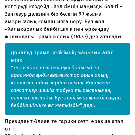
келтіруді көздейді. Келісімнің маңызды бөлігі –
Зәңгезур дәлізінің бір бөлігін 99 жылға
америкалық компанияға беру. Бұл жол
«Халықаралық бейбітшілік пен өркендеу
жолындағы Трамп жолы» (
TRIPP
) деп аталады.
Дональд Трамп келісімнің маңызын атап
өтіп:
"35 жылдан астам уақыт бойы екі ел
арасында қанды қақтығыстар орын алып,
көптеген адам зардап шекті. Көптеген
саясаткер шешім табуға тырысқанымен,
нәтиже шықпады. Бұл келісім арқылы біз ақыры
бейбітшілікке қол жеткіздік"
деді.
Президент Әлиев те тарихи сәтті ерекше атап
өтті: