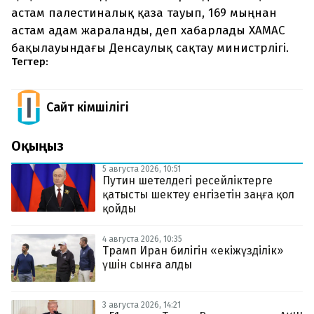
астам палестиналық қаза тауып, 169 мыңнан
астам адам жараланды, деп хабарлады ХАМАС
бақылауындағы Денсаулық сақтау министрлігі.
Тегтер:
Сайт Әкімшілігі
Оқыңыз
5 августа 2026, 10:51
Путин шетелдегі ресейліктерге
қатысты шектеу енгізетін заңға қол
қойды
4 августа 2026, 10:35
Трамп Иран билігін «екіжүзділік»
үшін сынға алды
3 августа 2026, 14:21