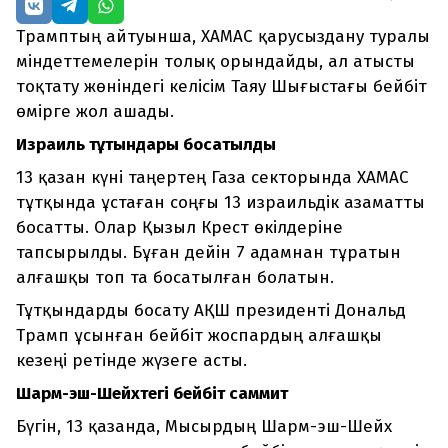
Трамптың айтуынша, ХАМАС қарусыздану туралы
міндеттемелерін толық орындайды, ал атысты
тоқтату жөніндегі келісім Таяу Шығыстағы бейбіт
өмірге жол ашады.
Израиль тұтқындары босатылды
13 қазан күні таңертең Газа секторында ХАМАС
тұтқында ұстаған соңғы 13 израильдік азаматты
босатты. Олар Қызыл Крест өкілдеріне
тапсырылды. Бұған дейін 7 адамнан тұратын
алғашқы топ та босатылған болатын.
Тұтқындарды босату АҚШ президенті Дональд
Трамп ұсынған бейбіт жоспардың алғашқы
кезеңі ретінде жүзеге асты.
Шарм-эш-Шейхтегі бейбіт саммит
Бүгін, 13 қазанда, Мысырдың Шарм-эш-Шейх