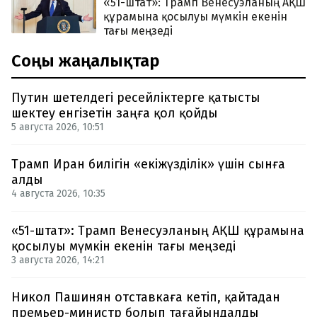
«51-штат»: Трамп Венесуэланың АҚШ
құрамына қосылуы мүмкін екенін
тағы меңзеді
Соңғы жаңалықтар
Путин шетелдегі ресейліктерге қатысты
шектеу енгізетін заңға қол қойды
5 августа 2026, 10:51
Трамп Иран билігін «екіжүзділік» үшін сынға
алды
4 августа 2026, 10:35
«51-штат»: Трамп Венесуэланың АҚШ құрамына
қосылуы мүмкін екенін тағы меңзеді
3 августа 2026, 14:21
Никол Пашинян отставкаға кетіп, қайтадан
премьер-министр болып тағайындалды