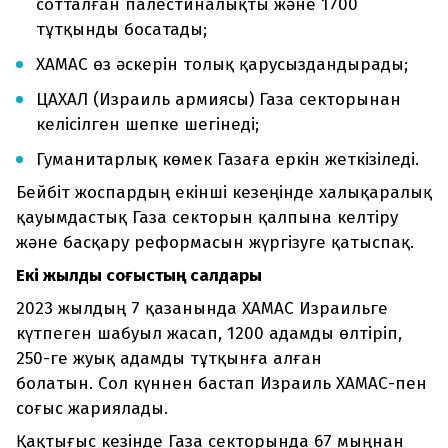
сотталған палестиналықты және 1700
тұтқынды босатады;
ХАМАС өз әскерін толық қарусыздандырады;
ЦАХАЛ (Израиль армиясы) Газа секторынан
келісілген шепке шегінеді;
Гуманитарлық көмек Газаға еркін жеткізіледі.
Бейбіт жоспардың екінші кезеңінде халықаралық
қауымдастық Газа секторын қалпына келтіру
және басқару реформасын жүргізуге қатыспақ.
Екі жылдық соғыстың салдары
2023 жылдың 7 қазанында ХАМАС Израильге
күтпеген шабуыл жасап, 1200 адамды өлтіріп,
250-ге жуық адамды тұтқынға алған
болатын. Сол күннен бастап Израиль ХАМАС-пен
соғыс жариялады.
Қақтығыс кезінде Газа секторында 67 мыңнан