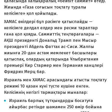
қаласында халықаралық «бейбіт саммит» өтеді.
Жиында «Газа соғысын тоқтату туралы
келісімге» қол қойылады.
ХАМАС өкілдері бұл рәсімге қатыспайды —
келісімге делдал елдер мен ресми тараптар
ғана қол қояды. Саммиттің теңтөрағалары —
АҚШ президенті Дональд Трамп пен Мысыр
президенті Абдель Фаттах ас-Сиси. Жалпы
жиынға 20-дан астам мемлекет басшылары
қатыспақ, олардың қатарында Ұлыбритания
премьері Кир Стармер мен Германия канцлері
Фридрих Мерц бар.
Израиль мен ХАМАС арасындағы атысты тоқтату
режимі 10 қазан күні түсте күшіне енген.
Келісімнің негізгі тармақтары мыналар:
Израиль барлық тұтқындарды босатуға
айырбас ретінде шамамен 250 өмір бойына