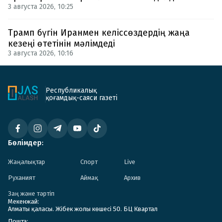
3 августа 2026, 10:25
Трамп бүгін Иранмен келіссөздердің жаңа
кезеңі өтетінін мәлімдеді
3 августа 2026, 10:16
Республикалық
қоғамдық-саяси газеті
Бөлімдер:
Жаңалықтар
Спорт
Live
Руханият
Аймақ
Архив
Заң және тәртіп
Мекенжай:
Алматы қаласы. Жібек жолы көшесі 50. БЦ Квартал
Пошта: