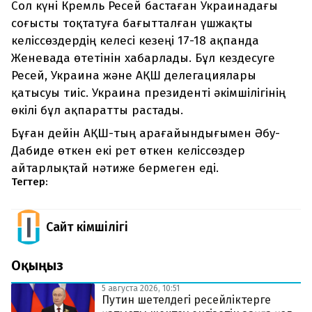
Сол күні Кремль Ресей бастаған Украинадағы
соғысты тоқтатуға бағытталған үшжақты
келіссөздердің келесі кезеңі 17-18 ақпанда
Женевада өтетінін хабарлады. Бұл кездесуге
Ресей, Украина және АҚШ делегациялары
қатысуы тиіс. Украина президенті әкімшілігінің
өкілі бұл ақпаратты растады.
Бұған дейін АҚШ-тың арағайындығымен Әбу-
Дабиде өткен екі рет өткен келіссөздер
айтарлықтай нәтиже бермеген еді.
Тегтер:
Сайт Әкімшілігі
Оқыңыз
5 августа 2026, 10:51
Путин шетелдегі ресейліктерге