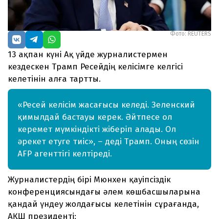
Фото: REUTERS
13 ақпан күні Ақ үйде журналистермен
кездескен Трамп Ресейдің келісімге келгісі
келетінін алға тартты.
«Ресей келісім жасағысы келеді. Зеленский
қимылдай бастауы керек. Әйтпесе ол
керемет мүмкіндікті жіберіп алады. Ол
әрекет етуге тиіс», – деді Трамп. Оның сөзін
AFP агенттігі келтіреді.
Журналистердің бірі Мюнхен қауіпсіздік
конференциясындағы әлем көшбасшыларына
қандай үндеу жолдағысы келетінін сұрағанда,
АҚШ президенті: