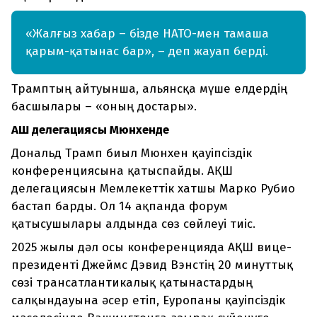
«Жалғыз хабар – бізде НАТО-мен тамаша
қарым-қатынас бар», – деп жауап берді.
Трамптың айтуынша, альянсқа мүше елдердің
басшылары – «оның достары».
АҚШ делегациясы Мюнхенде
Дональд Трамп биыл Мюнхен қауіпсіздік
конференциясына қатыспайды. АҚШ
делегациясын Мемлекеттік хатшы Марко Рубио
бастап барды. Ол 14 ақпанда форум
қатысушылары алдында сөз сөйлеуі тиіс.
2025 жылы дәл осы конференцияда АҚШ вице-
президенті Джеймс Дэвид Вэнстің 20 минуттық
сөзі трансатлантикалық қатынастардың
салқындауына әсер етіп, Еуропаны қауіпсіздік