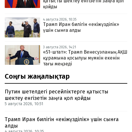
қатысты шектеу енгізетін заңға қол
қойды
4 августа 2026, 10:35
Трамп Иран билігін «екіжүзділік»
үшін сынға алды
3 августа 2026, 14:21
«51-штат»: Трамп Венесуэланың АҚШ
құрамына қосылуы мүмкін екенін
тағы меңзеді
Соңғы жаңалықтар
Путин шетелдегі ресейліктерге қатысты
шектеу енгізетін заңға қол қойды
5 августа 2026, 10:51
Трамп Иран билігін «екіжүзділік» үшін сынға
алды
4 августа 2026, 10:35