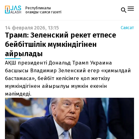
Республикалық
қоғамдық-саяси газеті
14 февраля 2026, 13:15
Саясат
Жаңалықтар
Трамп: Зеленский әрекет етпесе
Спорт
Газетке жазылу
Live
бейбітшілік мүмкіндігінен
PDF форматтағы газетті ай сайын электронды
Руханият
айрылады
поштаңызға алып отырыңыз. Жаңа нөмір
Аймақ
шыққан сәтте сізге бірден жіберіледі. Тек email
Архив
АҚШ президенті Дональд Трамп Украина
енгізіңіз, біз қалғанын өзіміз жібереміз.
Заң және тәртіп
басшысы Владимир Зеленский егер «қимылдай
бастамаса», бейбіт келісімге қол жеткізу
Редакциямен байланыс
мүмкіндігінен айырылуы мүмкін екенін
+7 708 604 51 06
Жарнама бөлімі
мәлімдеді.
+7 701 220 64 52
Пошта
zhasalash100@gmail.com