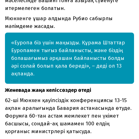
мәселесінде Вашингтонға азырақ сүйенуге
итермелеген болатын.
Мюнхенге ұшар алдында Рубио сабырлы
мәлімдеме жасады.
«Еуропа біз үшін маңызды. Құрама Штаттар
Еуропамен тығыз байланысты, және біздің
болашағымыз әрқашан байланысты болды
әрі солай болып қала береді», – деді ол 13
ақпанда.
Женевада жаңа келіссөздер өтеді
62-ші Мюнхен қауіпсіздік конференциясы 13-15
ақпан аралығында Бавария астанасында өтуде.
Форумға 60-тан астам мемлекет пен үкімет
басшысы, сондай-ақ шамамен 100 елдің
қорғаныс министрлері қатысуда.