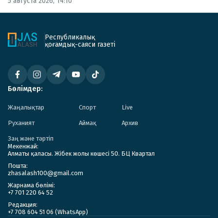
5 августа 2026, 14:10
Республикалық
қоғамдық-саяси газеті
Бөлімдер:
Жаңалықтар
Спорт
Live
Руханият
Аймақ
Архив
Заң және тәртіп
Мекенжай:
Алматы қаласы. Жібек жолы көшесі 50. БЦ Квартал
Пошта:
zhasalash100@gmail.com
Жарнама бөлімі:
+7 701 220 64 52
Редакция:
+7 708 604 51 06 (WhatsApp)