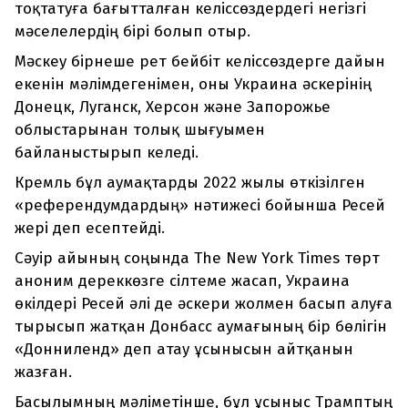
тоқтатуға бағытталған келіссөздердегі негізгі
мәселелердің бірі болып отыр.
Мәскеу бірнеше рет бейбіт келіссөздерге дайын
екенін мәлімдегенімен, оны Украина әскерінің
Донецк, Луганск, Херсон және Запорожье
облыстарынан толық шығуымен
байланыстырып келеді.
Кремль бұл аумақтарды 2022 жылы өткізілген
«референдумдардың» нәтижесі бойынша Ресей
жері деп есептейді.
Сәуір айының соңында The New York Times төрт
аноним дереккөзге сілтеме жасап, Украина
өкілдері Ресей әлі де әскери жолмен басып алуға
тырысып жатқан Донбасс аумағының бір бөлігін
«Донниленд» деп атау ұсынысын айтқанын
жазған.
Басылымның мәліметінше, бұл ұсыныс Трамптың