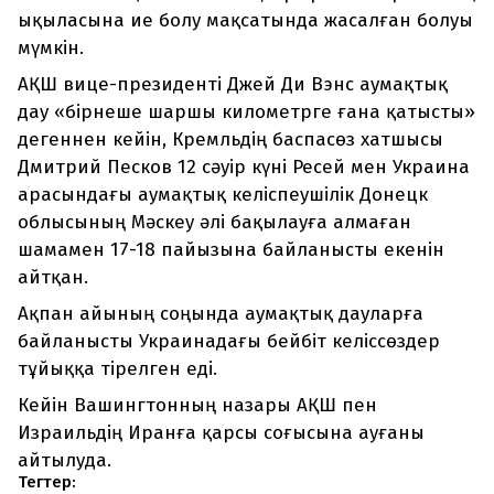
ықыласына ие болу мақсатында жасалған болуы
мүмкін.
АҚШ вице-президенті Джей Ди Вэнс аумақтық
дау «бірнеше шаршы километрге ғана қатысты»
дегеннен кейін, Кремльдің баспасөз хатшысы
Дмитрий Песков 12 сәуір күні Ресей мен Украина
арасындағы аумақтық келіспеушілік Донецк
облысының Мәскеу әлі бақылауға алмаған
шамамен 17-18 пайызына байланысты екенін
айтқан.
Ақпан айының соңында аумақтық дауларға
байланысты Украинадағы бейбіт келіссөздер
тұйыққа тірелген еді.
Кейін Вашингтонның назары АҚШ пен
Израильдің Иранға қарсы соғысына ауғаны
айтылуда.
Тегтер: