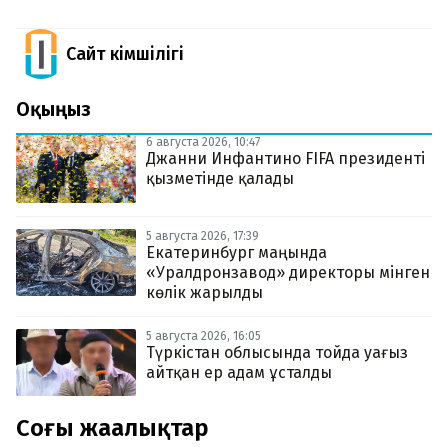
Сайт Әкімшілігі
Оқыңыз
6 августа 2026, 10:47
Джанни Инфантино FIFA президенті
қызметінде қалады
5 августа 2026, 17:39
Екатеринбург маңында
«Уралдронзавод» директоры мінген
көлік жарылды
5 августа 2026, 16:05
Түркістан облысында тойда уағыз
айтқан ер адам ұсталды
Соңғы жаңалықтар