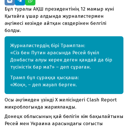
Бұл туралы АҚШ президентінің 12 мамыр күні
Қытайға ұшар алдында журналистермен
әңгімесі кезінде айтқан сөздерінен белгілі
болды.
Журналистердің бірі Трамптан:
«Сіз бен Путин арасында Ресей бүкіл
Донбасты алуы керек деген қандай да бір
түсіністік бар ма?» – деп сұраған.
Трамп бұл сұраққа қысқаша:
«Жоқ», – деп жауап берген.
Осы әңгімеден үзінді X желісіндегі Clash Report
микроблогында жарияланды.
Донецк облысының қай бөлігін кім бақылайтыны
Ресей мен Украина арасындағы соғысты