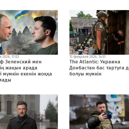
 2026, 17:03
13 февраля 2026, 14:51
ф Зеленский мен
The Atlantic: Украина
ің жақын арада
Донбастан бас тартуға 
і мүмкін екенін жоққа
болуы мүмкін
мады