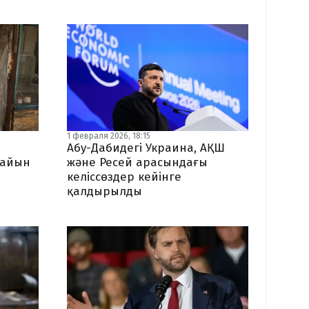
1 февраля 2026, 18:15
Абу-Дабидегі Украина, АҚШ
дайын
және Ресей арасындағы
келіссөздер кейінге
қалдырылды