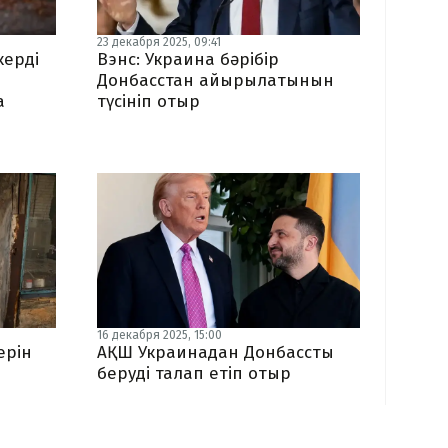
23 декабря 2025, 09:41
керді
Вэнс: Украина бәрібір
Донбасстан айырылатынын
а
түсініп отыр
16 декабря 2025, 15:00
ерін
АҚШ Украинадан Донбассты
р
беруді талап етіп отыр