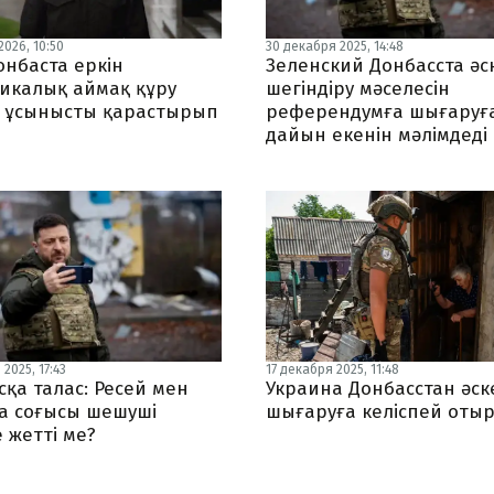
2026, 10:50
30 декабря 2025, 14:48
онбаста еркін
Зеленский Донбасста әс
икалық аймақ құру
шегіндіру мәселесін
 ұсынысты қарастырып
референдумға шығаруғ
дайын екенін мәлімдеді
2025, 17:43
17 декабря 2025, 11:48
сқа талас: Ресей мен
Украина Донбасстан әск
а соғысы шешуші
шығаруға келіспей оты
 жетті ме?