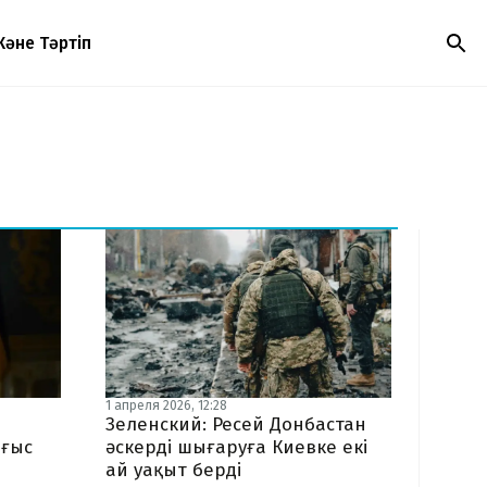
Және Тәртіп
1 апреля 2026, 12:28
Зеленский: Ресей Донбастан
оғыс
әскерді шығаруға Киевке екі
ай уақыт берді