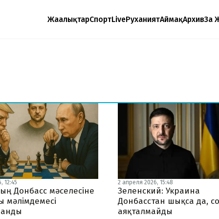
Жаңалықтар
Спорт
Live
Руханият
Аймақ
Архив
Заң 
, 12:45
2 апреля 2026, 15:48
ың Донбасс мәселесіне
Зеленский: Украина
ы мәлімдемесі
Донбасстан шықса да, с
ланды
аяқталмайды