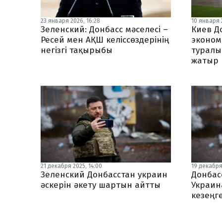
23 января 2026, 16:28
10 января 
Зеленский: Донбасс мәселесі –
Киев Д
Ресей мен АҚШ келіссөздерінің
эконом
негізгі тақырыбы
туралы
жатыр
21 декабря 2025, 14:00
19 декабря 
Зеленский Донбасстан украин
Донбас
әскерін әкету шартын айтты
Украин
кезеңге