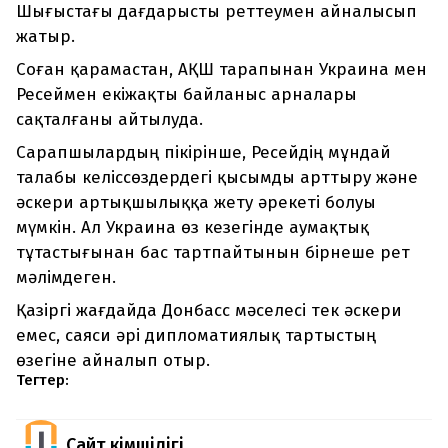
Шығыстағы дағдарысты реттеумен айналысып
жатыр.
Соған қарамастан, АҚШ тарапынан Украина мен
Ресеймен екіжақты байланыс арналары
сақталғаны айтылуда.
Сарапшылардың пікірінше, Ресейдің мұндай
талабы келіссөздердегі қысымды арттыру және
әскери артықшылыққа жету әрекеті болуы
мүмкін. Ал Украина өз кезегінде аумақтық
тұтастығынан бас тартпайтынын бірнеше рет
мәлімдеген.
Қазіргі жағдайда Донбасс мәселесі тек әскери
емес, саяси әрі дипломатиялық тартыстың
өзегіне айналып отыр.
Тегтер:
Сайт Әкімшілігі