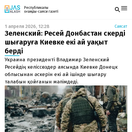
Республикалық
қоғамдық-саяси газеті
1 апреля 2026, 12:28
Саясат
Жаңалықтар
Зеленский: Ресей Донбастан әскерді
Спорт
Газетке жазылу
Live
шығаруға Киевке екі ай уақыт
PDF форматтағы газетті ай сайын электронды
Руханият
берді
поштаңызға алып отырыңыз. Жаңа нөмір
Аймақ
шыққан сәтте сізге бірден жіберіледі. Тек email
Архив
Украина президенті Владимир Зеленский
енгізіңіз, біз қалғанын өзіміз жібереміз.
Заң және тәртіп
Ресейдің келіссөздер аясында Киевке Донецк
облысынан әскерін екі ай ішінде шығару
Редакциямен байланыс
талабын қойғанын мәлімдеді.
+7 708 604 51 06
Жарнама бөлімі
+7 701 220 64 52
Пошта
zhasalash100@gmail.com