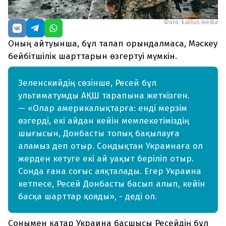
Фото: kaktus.media
Оның айтуынша, бұл талап орындалмаса, Мәскеу
бейбітшілік шарттарын өзгертуі мүмкін.
Зеленскийдің сөзінше, Ресей бұл
ультиматумды АҚШ тарапына жеткізген.
— «Олар америкалықтарға: енді мерзім
өзгерді, екі айдан кейін мемлекетіміздің
шығысын, Донбасты толық бақылауға
аламыз деп отыр. Сондықтан Украинаға ол
жерден кетуге екі ай уақыт беріліп отыр.
Сонда ғана соғыс аяқталады. Егер Украина
кетпесе, Ресей Донбасты басып алып, кейін
басқа шарттар қояды», - деді ол.
Сонымен қатар Украина басшысы Ресейдің бұл