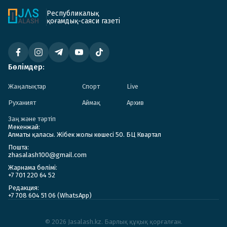
Республикалық
қоғамдық-саяси газеті
Бөлімдер:
Жаңалықтар
Спорт
Live
Руханият
Аймақ
Архив
Заң және тәртіп
Мекенжай:
Алматы қаласы. Жібек жолы көшесі 50. БЦ Квартал
Пошта:
zhasalash100@gmail.com
Жарнама бөлімі:
+7 701 220 64 52
Редакция:
+7 708 604 51 06 (WhatsApp)
© 2026 Jasalash.kz. Барлық құқық қорғалған.