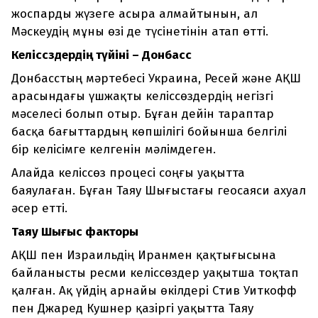
жоспарды жүзеге асыра алмайтынын, ал
Мәскеудің мұны өзі де түсінетінін атап өтті.
Келіссөздердің түйіні – Донбасс
Донбасстың мәртебесі Украина, Ресей және АҚШ
арасындағы үшжақты келіссөздердің негізгі
мәселесі болып отыр. Бұған дейін тараптар
басқа бағыттардың көпшілігі бойынша белгілі
бір келісімге келгенін мәлімдеген.
Алайда келіссөз процесі соңғы уақытта
баяулаған. Бұған Таяу Шығыстағы геосаяси ахуал
әсер етті.
Таяу Шығыс факторы
АҚШ пен Израильдің Иранмен қақтығысына
байланысты ресми келіссөздер уақытша тоқтап
қалған. Ақ үйдің арнайы өкілдері Стив Уиткофф
пен Джаред Кушнер қазіргі уақытта Таяу