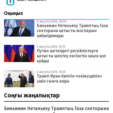
Оқыңыз
9 августа 2026, 18:00
Биньямин Нетаньяху Трамптың Газа
секторына қатысты жоспарын
қабылдамады
5 августа 2026, 10:51
Путин шетелдегі ресейліктерге
қатысты шектеу енгізетін заңға қол
қойды
4 августа 2026, 10:35
Трамп Иран билігін «екіжүзділік»
үшін сынға алды
Соңғы жаңалықтар
Биньямин Нетаньяху Трамптың Газа секторына