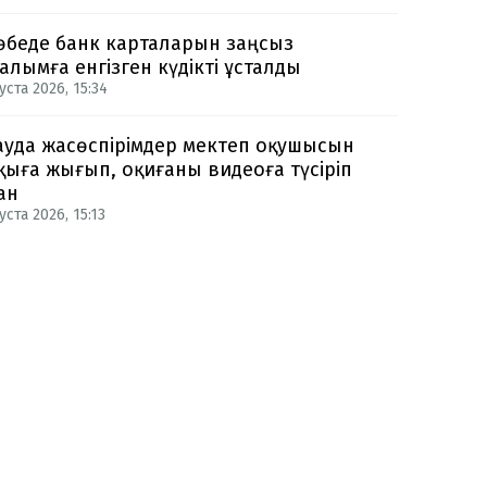
өбеде банк карталарын заңсыз
алымға енгізген күдікті ұсталды
уста 2026, 15:34
ауда жасөспірімдер мектеп оқушысын
қыға жығып, оқиғаны видеоға түсіріп
ан
уста 2026, 15:13