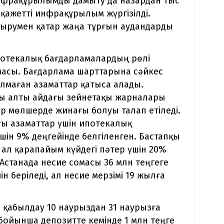
нфрақұрылымды дамыту да назардан тыс
 қажетті инфрақұрылым жүргізілді.
ырумен қатар жаңа тұрғын аудандарды
ипотекалық бағдарламалардың рөлі
масы. Бағдарлама шарттарына сәйкес
олмаған азаматтар қатыса алады.
ы алты айдағы зейнетақы жарналары
бір мөлшерде жинағы болуы талап етіледі.
ғы азаматтар үшін ипотекалық
ін 9% деңгейінде белгіленген. Бастапқы
, ал қарапайым күйдегі пәтер үшін 20%
станада несие сомасы 36 млн теңгеге
ін беріледі, ал несие мерзімі 19 жылға
м қабылдау 10 наурыздан 31 наурызға
бойынша депозитте кемінде 1 млн теңге