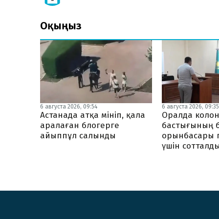
Оқыңыз
6 августа 2026, 09:3
6 августа 2026, 09:54
Оралда коло
Астанада атқа мініп, қала
бастығының 
аралаған блогерге
орынбасары 
айыппұл салынды
үшін сотталд