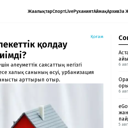
Жаңалықтар
Спорт
Live
Руханият
Аймақ
Архив
Заң 
Со
Қоғам
лекеттік қолдау
Аст
иімді?
айы
шін әлеуметтік саясаттың негізгі
6 авг
есе халық санының өсуі, урбанизация
Ора
ұранысты арттырып отыр.
оры
6 авг
eGo
жан
пай
5 авг