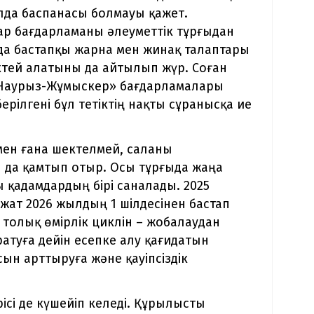
ылда баспанасы болмауы қажет.
ар бағдарламаны әлеуметтік тұрғыдан
да бастапқы жарна мен жинақ талаптары
ектей алатыны да айтылып жүр. Соған
«Наурыз-Жұмыскер» бағдарламалары
ерілгені бұл тетіктің нақты сұранысқа ие
мен ғана шектелмей, саланы
 да қамтып отыр. Осы тұрғыда жаңа
 қадамдардың бірі саналады. 2025
жат 2026 жылдың 1 шілдесінен бастап
ң толық өмірлік циклін – жобалаудан
атуға дейін есепке алу қағидатын
асын арттыруға және қауіпсіздік
сі де күшейіп келеді. Құрылысты