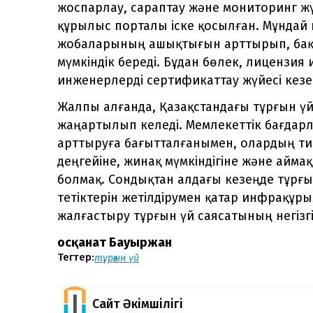
жоспарлау, сараптау және мониторинг жүй
құрылыс порталы іске қосылған. Мұнда
жобаларының ашықтығын арттырып, бақы
мүмкіндік береді. Бұдан бөлек, лицензия и
инженерлерді сертификаттау жүйесі кезе
Жалпы алғанда, Қазақстандағы тұрғын ү
жаңартылып келеді. Мемлекеттік бағдарл
арттыруға бағытталғанымен, олардың тиі
деңгейіне, жинақ мүмкіндігіне және айм
болмақ. Сондықтан алдағы кезеңде тұр
тетіктерін жетілдірумен қатар инфрақ
жалғастыру тұрғын үй саясатының негізгі
Қосқанат Бауыржан
Тегтер:
тұрғын үй
Сайт Әкімшілігі