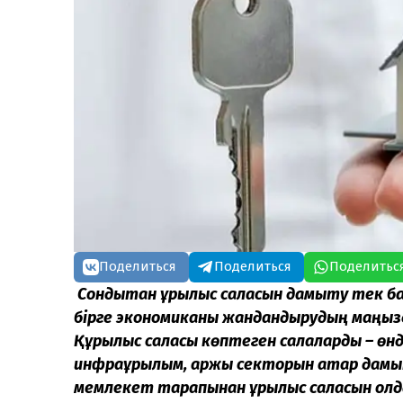
Поделиться
Поделиться
Поделитьс
Сондықтан құрылыс саласын дамыту тек ба
бірге экономиканы жандандырудың маңызд
Құрылыс саласы көптеген салаларды
–
өнд
инфрақұрылым, қаржы секторын қатар дамы
мемлекет тарапынан құрылыс саласын қол