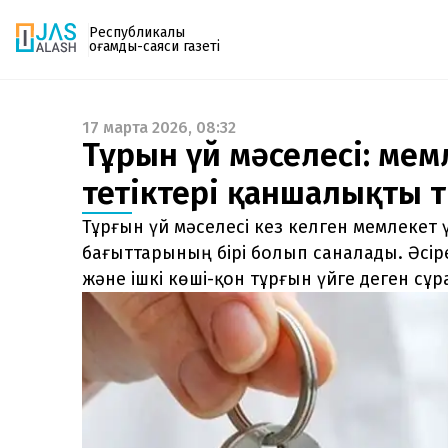
Республикалық
қоғамдық-саяси газеті
17 марта 2026, 08:32
Газетке жазылу
Тұрғын үй мәселесі: мем
PDF форматтағы газетті ай сайын электронды
тетіктері қаншалықты т
поштаңызға алып отырыңыз. Жаңа нөмір
шыққан сәтте сізге бірден жіберіледі. Тек email
Тұрғын үй мәселесі кез келген мемлекет ү
енгізіңіз, біз қалғанын өзіміз жібереміз.
бағыттарының бірі болып саналады. Әсір
және ішкі көші-қон тұрғын үйге деген с