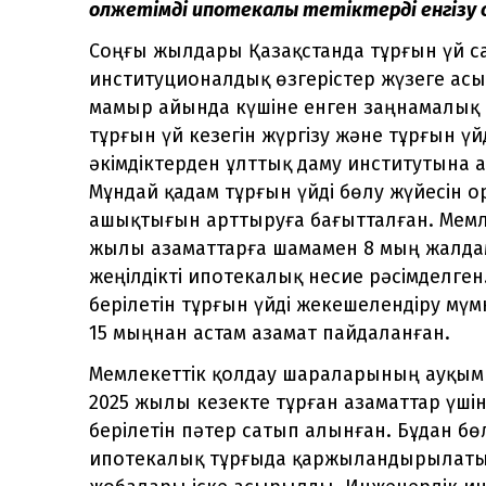
қолжетімді ипотекалық тетіктерді енгізу 
Соңғы жылдары Қазақстанда тұрғын үй с
институционалдық өзгерістер жүзеге ас
мамыр айында күшіне енген заңнамалық т
тұрғын үй кезегін жүргізу және тұрғын үй
әкімдіктерден ұлттық даму институтына а
Мұндай қадам тұрғын үйді бөлу жүйесін 
ашықтығын арттыруға бағытталған. Мемле
жылы азаматтарға шамамен 8 мың жалдам
жеңілдікті ипотекалық несие рәсімделге
берілетін тұрғын үйді жекешелендіру мүмк
15 мыңнан астам азамат пайдаланған.
Мемлекеттік қолдау шараларының ауқымы
2025 жылы кезекте тұрған азаматтар үшін
берілетін пәтер сатып алынған. Бұдан бө
ипотекалық тұрғыда қаржыландырылатын