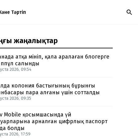
Және Тәртіп
ңғы жаңалықтар
анада атқа мініп, қала аралаған блогерге
ппұл салынды
уста 2026, 09:54
лда колония бастығының бұрынғы
нбасары пара алғаны үшін сотталды
уста 2026, 09:35
v Mobile қосымшасында үй
уарларына арналған цифрлық паспорт
да болды
уста 2026, 17:59