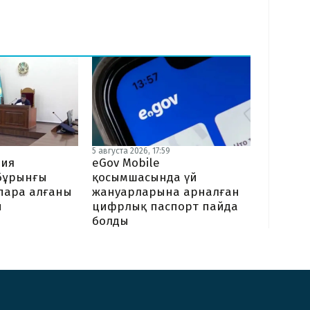
5
5 августа 2026, 17:59
ния
eGov Mobile
бұрынғы
қосымшасында үй
пара алғаны
жануарларына арналған
ы
цифрлық паспорт пайда
болды