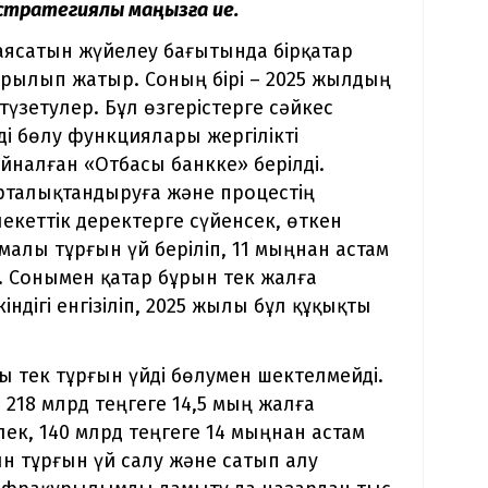
стратегиялық маңызға ие.
аясатын жүйелеу бағытында бірқатар
ырылып жатыр. Соның бірі – 2025 жылдың
үзетулер. Бұл өзгерістерге сәйкес
ді бөлу функциялары жергілікті
йналған «Отбасы банкке» берілді.
орталықтандыруға және процестің
кеттік деректерге сүйенсек, өткен
алы тұрғын үй беріліп, 11 мыңнан астам
н. Сонымен қатар бұрын тек жалға
індігі енгізіліп, 2025 жылы бұл құқықты
 тек тұрғын үйді бөлумен шектелмейді.
 218 млрд теңгеге 14,5 мың жалға
лек, 140 млрд теңгеге 14 мыңнан астам
 тұрғын үй салу және сатып алу