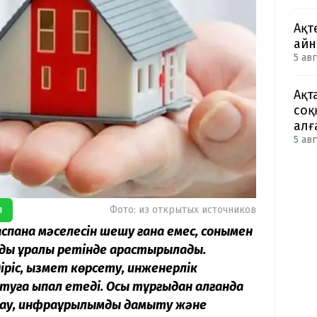
Ақт
айн
5 авг
Ақт
соқ
алғ
5 авг
я
Фото: из открытых источников
спана мәселесін шешу ғана емес, сонымен
ы құралы ретінде қарастырылады.
іріс, қызмет көрсету, инженерлік
туға ықпал етеді. Осы тұрғыдан алғанда
дау, инфрақұрылымды дамыту және