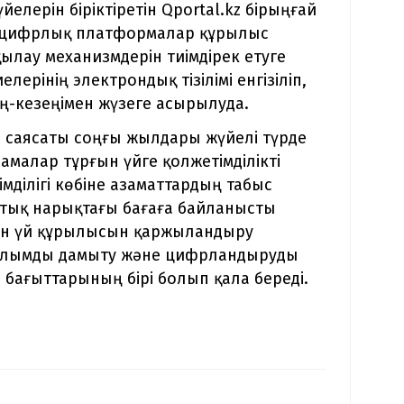
елерін біріктіретін Qportal.kz бірыңғай
й цифрлық платформалар құрылыс
лау механизмдерін тиімдірек етуге
елерінің электрондық тізілімі енгізіліп,
ң-кезеңімен жүзеге асырылуда.
й саясаты соңғы жылдары жүйелі түрде
амалар тұрғын үйге қолжетімділікті
мділігі көбіне азаматтардың табыс
ақтық нарықтағы бағаға байланысты
ғын үй құрылысын қаржыландыру
ұрылымды дамыту және цифрландыруды
 бағыттарының бірі болып қала береді.