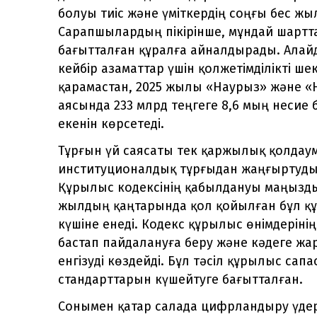
болуы тиіс және үміткердің соңғы бес ж
Сарапшылардың пікірінше, мұндай шартт
бағытталған құралға айналдырады. Алай
кейбір азаматтар үшін қолжетімділікті ш
қарамастан, 2025 жылы «Наурыз» және 
аясында 233 млрд теңгеге 8,6 мың несие б
екенін көрсетеді.
Тұрғын үй саясаты тек қаржылық қолдау
институционалдық тұрғыдан жаңғыртуды
Құрылыс кодексінің қабылдануы маңызды
жылдың қаңтарында қол қойылған бұл құ
күшіне енеді. Кодекс құрылыс өнімдеріні
бастап пайдалануға беру және кәдеге жар
енгізуді көздейді. Бұл тәсіл құрылыс сап
стандарттарын күшейтуге бағытталған.
Сонымен қатар салада цифрландыру үдері