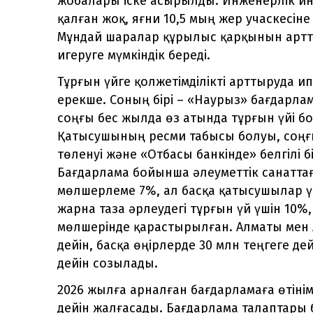
жобалары іске асырылды. Инженерлік и
қалған жоқ, яғни 10,5 мың жер учаскесіне
Мұндай шаралар құрылыс қарқынын артт
игеруге мүмкіндік береді.
Тұрғын үйге қолжетімділікті арттыруда 
ерекше. Соның бірі – «Наурыз» бағдарла
соңғы бес жылда өз атында тұрғын үйі б
Қатысушының ресми табысы болуы, соңғ
төленуі және «Отбасы банкінде» белгілі 
Бағдарлама бойынша әлеуметтік санатта
мөлшерлеме 7%, ал басқа қатысушылар үш
жарна таза әрлеудегі тұрғын үй үшін 10%
мөлшерінде қарастырылған. Алматы мен А
дейін, басқа өңірлерде 30 млн теңгеге дей
дейін созылады.
2026 жылға арналған бағдарламаға өтіні
дейін жалғасады. Бағдарлама талаптары 