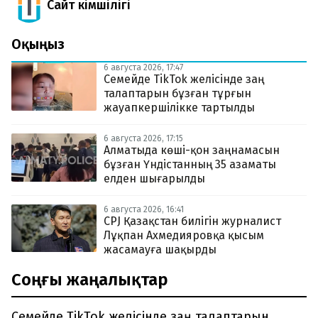
Сайт Әкімшілігі
Оқыңыз
6 августа 2026, 17:47
Семейде TikTok желісінде заң
талаптарын бұзған тұрғын
жауапкершілікке тартылды
6 августа 2026, 17:15
Алматыда көші-қон заңнамасын
бұзған Үндістанның 35 азаматы
елден шығарылды
6 августа 2026, 16:41
CPJ Қазақстан билігін журналист
Лұқпан Ахмедияровқа қысым
жасамауға шақырды
Соңғы жаңалықтар
Семейде TikTok желісінде заң талаптарын