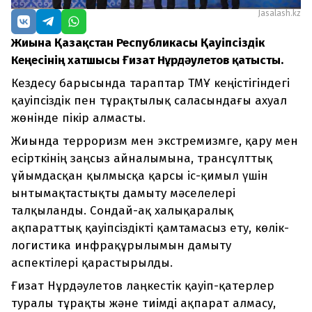
Jasalash.kz
Жиынға Қазақстан Республикасы Қауіпсіздік
Кеңесінің хатшысы Ғизат Нұрдәулетов қатысты.
Кездесу барысында тараптар ТМҰ кеңістігіндегі
қауіпсіздік пен тұрақтылық саласындағы ахуал
жөнінде пікір алмасты.
Жиында терроризм мен экстремизмге, қару мен
есірткінің заңсыз айналымына, трансұлттық
ұйымдасқан қылмысқа қарсы іс-қимыл үшін
ынтымақтастықты дамыту мәселелері
талқыланды. Сондай-ақ халықаралық
ақпараттық қауіпсіздікті қамтамасыз ету, көлік-
логистика инфрақұрылымын дамыту
аспектілері қарастырылды.
Ғизат Нұрдәулетов лаңкестік қауіп-қатерлер
туралы тұрақты және тиімді ақпарат алмасу,