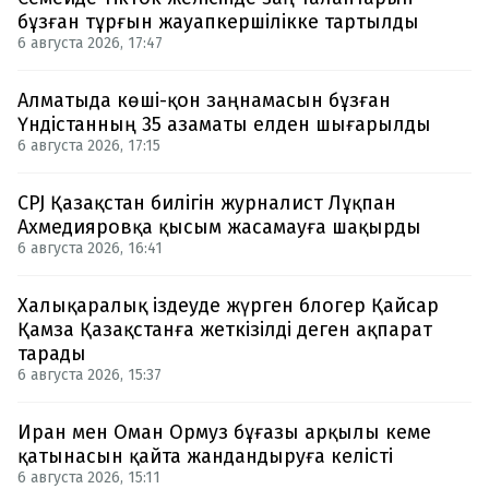
бұзған тұрғын жауапкершілікке тартылды
6 августа 2026, 17:47
Алматыда көші-қон заңнамасын бұзған
Үндістанның 35 азаматы елден шығарылды
6 августа 2026, 17:15
CPJ Қазақстан билігін журналист Лұқпан
Ахмедияровқа қысым жасамауға шақырды
6 августа 2026, 16:41
Халықаралық іздеуде жүрген блогер Қайсар
Қамза Қазақстанға жеткізілді деген ақпарат
тарады
6 августа 2026, 15:37
Иран мен Оман Ормуз бұғазы арқылы кеме
қатынасын қайта жандандыруға келісті
6 августа 2026, 15:11