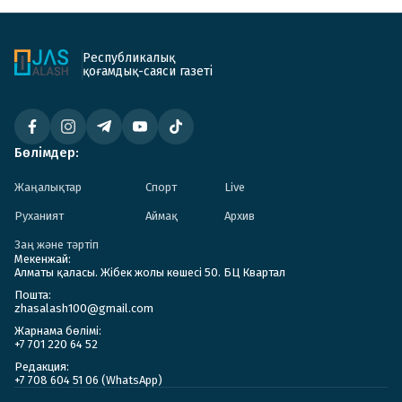
Республикалық
қоғамдық-саяси газеті
Бөлімдер:
Жаңалықтар
Спорт
Live
Руханият
Аймақ
Архив
Заң және тәртіп
Мекенжай:
Алматы қаласы. Жібек жолы көшесі 50. БЦ Квартал
Пошта:
zhasalash100@gmail.com
Жарнама бөлімі:
+7 701 220 64 52
Редакция:
+7 708 604 51 06 (WhatsApp)