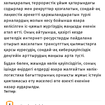
халықаралық террористік ұйым қатарындағы
содырлар мен рекруттар қозғалатын, сондай-ақ
лаңкестік әрекетті қаржыландыратын түрлі
арналардың жолын кесу бойынша өзара
келісілген іс-қимыл жүргізудің маңызды екенін
атап өтті. Оның айтуынша, қазіргі кезде
шетелдік интернет-ресурстарды пайдалана
отырып жасалатын трансұлттық қылмыстарға
қарсы күресудің, сондай-ақ киберқауіпсіздік
деңгейін арттырудың маңызы арта түсті.
Бұдан бөлек, жиында көлік қауіпсіздігін, соның
ішінде өңірдегі елдерді өзара жалғайтын көлік-
логистика бағыттарының орнықты жұмыс істеуін
қамтамасыз ету мәселесі өте өзекті екеніне
назар аударылды.
Тегтер: