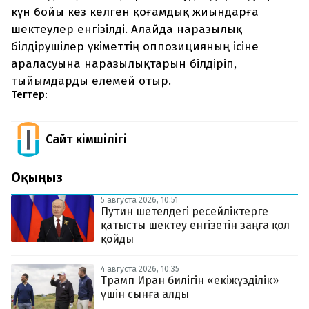
күн бойы кез келген қоғамдық жиындарға
шектеулер енгізілді. Алайда наразылық
білдірушілер үкіметтің оппозицияның ісіне
араласуына наразылықтарын білдіріп,
тыйымдарды елемей отыр.
Тегтер:
Сайт Әкімшілігі
Оқыңыз
5 августа 2026, 10:51
Путин шетелдегі ресейліктерге
қатысты шектеу енгізетін заңға қол
қойды
4 августа 2026, 10:35
Трамп Иран билігін «екіжүзділік»
үшін сынға алды