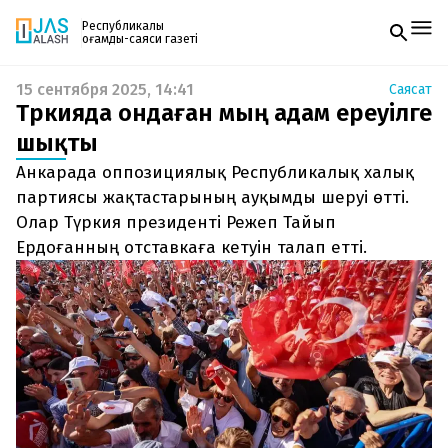
Республикалық
қоғамдық-саяси газеті
15 сентября 2025, 14:41
Саясат
Жаңалықтар
Түркияда ондаған мың адам ереуілге
Спорт
Газетке жазылу
Live
шықты
PDF форматтағы газетті ай сайын электронды
Руханият
Анкарада оппозициялық Республикалық халық
поштаңызға алып отырыңыз. Жаңа нөмір
Аймақ
шыққан сәтте сізге бірден жіберіледі. Тек email
партиясы жақтастарының ауқымды шеруі өтті.
Архив
енгізіңіз, біз қалғанын өзіміз жібереміз.
Заң және тәртіп
Олар Түркия президенті Режеп Тайып
Ердоғанның отставкаға кетуін талап етті.
Редакциямен байланыс
+7 708 604 51 06
Жарнама бөлімі
+7 701 220 64 52
Пошта
zhasalash100@gmail.com