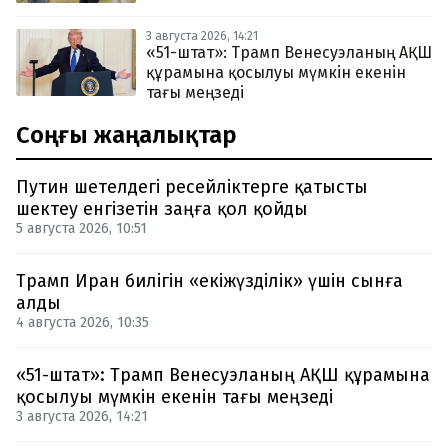
3 августа 2026, 14:21
«51-штат»: Трамп Венесуэланың АҚШ
құрамына қосылуы мүмкін екенін
тағы меңзеді
Соңғы жаңалықтар
Путин шетелдегі ресейліктерге қатысты
шектеу енгізетін заңға қол қойды
5 августа 2026, 10:51
Трамп Иран билігін «екіжүзділік» үшін сынға
алды
4 августа 2026, 10:35
«51-штат»: Трамп Венесуэланың АҚШ құрамына
қосылуы мүмкін екенін тағы меңзеді
3 августа 2026, 14:21