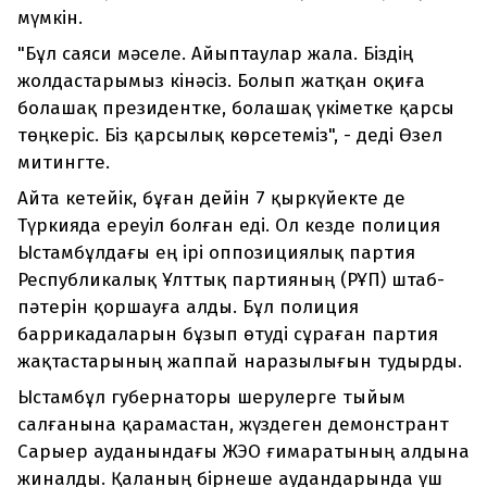
мүмкін.
"Бұл саяси мәселе. Айыптаулар жала. Біздің
жолдастарымыз кінәсіз. Болып жатқан оқиға
болашақ президентке, болашақ үкіметке қарсы
төңкеріс. Біз қарсылық көрсетеміз", - деді Өзел
митингте.
Айта кетейік, бұған дейін 7 қыркүйекте де
Түркияда ереуіл болған еді. Ол кезде полиция
Ыстамбұлдағы ең ірі оппозициялық партия
Республикалық Ұлттық партияның (РҰП) штаб-
пәтерін қоршауға алды. Бұл полиция
баррикадаларын бұзып өтуді сұраған партия
жақтастарының жаппай наразылығын тудырды.
Ыстамбұл губернаторы шерулерге тыйым
салғанына қарамастан, жүздеген демонстрант
Сарыер ауданындағы ЖЭО ғимаратының алдына
жиналды. Қаланың бірнеше аудандарында үш