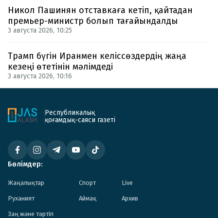
Никол Пашинян отставкаға кетіп, қайтадан
премьер-министр болып тағайындалды
3 августа 2026, 10:25
Трамп бүгін Иранмен келіссөздердің жаңа
кезеңі өтетінін мәлімдеді
3 августа 2026, 10:16
Республикалық
қоғамдық-саяси газеті
Бөлімдер:
Жаңалықтар
Спорт
Live
Руханият
Аймақ
Архив
Заң және тәртіп