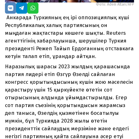
Фото: Adem Altan/AFP
Анкарада Түркияның ең ірі оппозициялық күші
Республикалық халық партиясының он
мыңдаған жақтастары көшеге шықты. Reuters
агенттігінің хабарлауынша, шерушілер Түркия
президенті Режеп Тайып Ердоғанның отставкаға
кетуін талап етіп, ұрандар айтқан.
Наразылық шарасы 2023 жылдың қарашасында
партия лидері етіп Өзгүр Өзелді сайлаған
конгресс қорытындысының күшін жою мәселесін
қарастыру үшін 15 қыркүйекте өтетін сот
отырысының алдында ұйымдастырылды. Егер
сот партия съезінің қорытындысын жарамсыз
деп таныса, Өзелдің қызметінен босатылуы
мүмкін, бұл Түркияда 2028 жылы өтетін
президенттік сайлаудың мерзіміне және елдегі
негізгі партияның қайта сайлауына әсер етуі