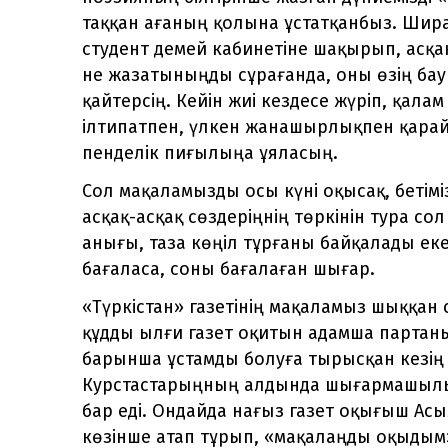
таққан ағаның қолына ұстатқанбыз. Ширақ,
студент демей кабинетіне шақырып, асқа
не жазатыныңды сұрағанда, оны өзің ба
қайтерсің. Кейін жиі кездесе жүріп, қала
ілтипатпен, үлкен жанашырлықпен қарайты
пенделік пиғылыңа ұяласың.
Сол мақаламызды осы күні оқысақ, бетім
асқақ-асқақ сөздеріңнің төркінін тура сол
анығы, таза көңіл тұрғаны байқалады ек
бағаласа, соны бағалаған шығар.
«Түркістан» газетінің мақаламыз шыққан
құдды ылғи газет оқитын адамша партаның
барынша ұстамды болуға тырысқан кезің 
Курстастарыңның алдында шығармашылы
бар еді. Ондайда нағыз газет оқығыш А
көзінше атап тұрып, «мақалаңды оқыдым»