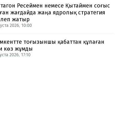
тагон Ресеймен немесе Қытаймен соғыс
ған жағдайда жаңа ядролық стратегия
рлеп жатыр
уста 2026, 10:00
кентте тоғызыншы қабаттан құлаған
и көз жұмды
уста 2026, 17:10