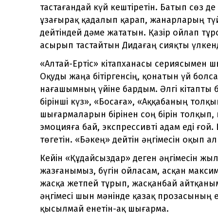
тастағандай күй кештіретін. Батып сөз де
ұзағырақ қадалып қарап, жанарларың түй
дейтіндей дәме жататын. Қазір ойлап т
асырып тастайтын Дидағаң сияқты үлкенде
«Алтай-Ертіс» кітапханасы сериясымен шы
Оқуды жаңа бітіргенсің, қонатын үй болса,
нағашымның үйіне бардым. Әлгі кітапты 
бірінші күз», «Босаға», «Аққабаның толқ
шығармаларын бірінен соң бірін толқып,
эмоцияға бай, экспрессивті адам еді ғой
төгетін. «Бәкең» дейтін әңгімесін оқып ал
Кейін «Құдайсыздар» деген әңгімесін жы
жазғанымыз, бүгін ойласам, асқан макс
жасқа жетпей тұрып, жасқанбай айтқаны
әңгімесі шын мәнінде қазақ прозасының е
қысылмай енетін-ақ шығарма.