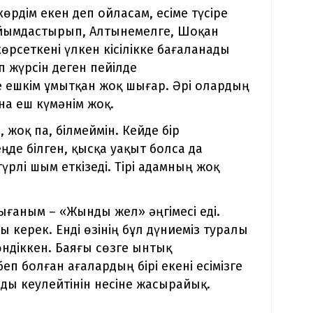
рдім екен деп ойласам, есіме түсіре
ұйымдастырып, Алтынемелге, Шоқан
өрсеткені үлкен кісілікке бағаланады
ып жүрсін деген пейілде
 ешкім ұмытқан жоқ шығар. Әрі олардың
на еш күмәнім жоқ.
 жоқ па, білмеймін. Кейде бір
еңде білген, қысқа уақыт болса да
үрлі шым еткізеді. Тірі адамның жоқ
ғаным – «Жынды жел» әңгімесі еді.
керек. Енді өзінің бұл дүниеміз туралы
ндіккен. Баяғы сөзге ынтық
п болған ағалардың бірі екені есімізге
зды кеулейтінін несіне жасырайық.