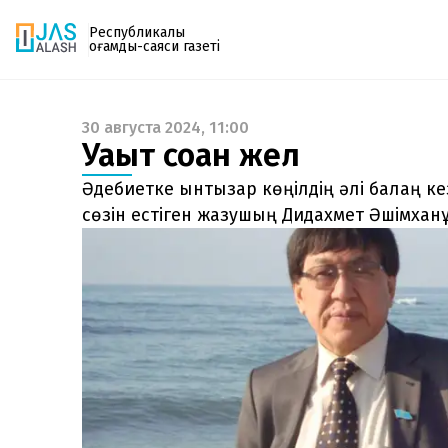
Республикалық
қоғамдық-саяси газеті
30 августа 2024, 11:00
Газетке жазылу
Уақыт соққан жел
PDF форматтағы газетті ай сайын электронды
поштаңызға алып отырыңыз. Жаңа нөмір
Әдебиетке ынтызар көңілдің әлі балаң ке
шыққан сәтте сізге бірден жіберіледі. Тек email
сөзін естіген жазушың Дидахмет Әшімхан
енгізіңіз, біз қалғанын өзіміз жібереміз.