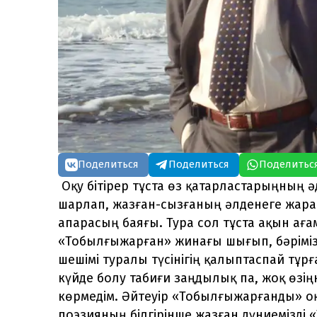
Поделиться
Поделиться
Поделитьс
Оқу бітірер тұста өз қатарластарыңның
шарлап, жазған-сызғаның әлденеге жара
апарасың баяғы. Тура сол тұста ақын а
«Тобылғыжарған» жинағы шығып, бәріміз 
шешімі туралы түсінігің қалыптаспай тұрға
күйде болу табиғи заңдылық па, жоқ өзі
көрмедім. Әйтеуір «Тобылғыжарғанды» оқ
поэзияның білгірінше жазған дүниемізді «