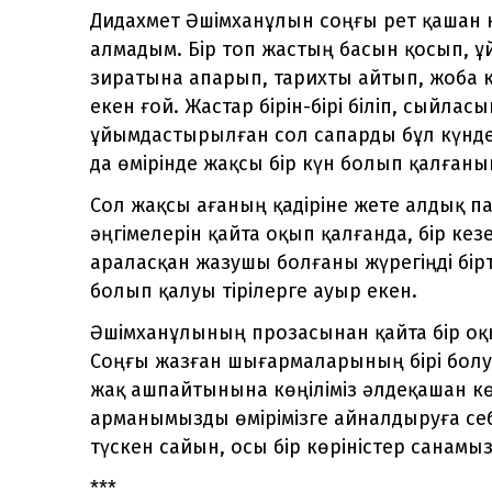
Дидахмет Әшімханұлын соңғы рет қашан кө
алмадым. Бір топ жастың басын қосып, 
зиратына апарып, тарихты айтып, жоба к
екен ғой. Жастар бірін-бірі біліп, сыйлас
ұйымдастырылған сол сапарды бұл күнде
да өмірінде жақсы бір күн болып қалғаны
Сол жақсы ағаның қадіріне жете алдық па,
әңгімелерін қайта оқып қалғанда, бір кез
араласқан жазушы болғаны жүрегіңді бірт
болып қалуы тірілерге ауыр екен.
Әшімханұлының прозасынан қайта бір оқы
Соңғы жазған шығармаларының бірі болуы 
жақ ашпайтынына көңіліміз әлдеқашан кө
арманымызды өмірімізге айналдыруға себе
түскен сайын, осы бір көріністер санамы
***