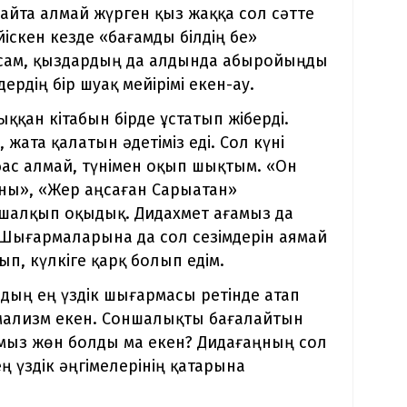
 айта алмай жүрген қыз жаққа сол сәтте
іскен кезде «бағамды білдің бе»
ұрсам, қыздардың да алдында абыройыңды
рдің бір шуақ мейірімі екен-ау.
ққан кітабын бірде ұстатып жіберді.
 жата қалатын әдетіміз еді. Сол күні
бас алмай, түнімен оқып шықтым. «Он
ыны», «Жер аңсаған Сарыатан»
 шалқып оқыдық. Дидахмет ағамыз да
. Шығармаларына да сол сезімдерін аямай
ып, күлкіге қарқ болып едім.
лдың ең үздік шығармасы ретінде атап
имализм екен. Соншалықты бағалайтын
мыз жөн болды ма екен? Дидағаңның сол
ң үздік әңгімелерінің қатарына