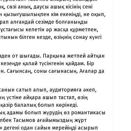
 сөзі анық, даусы ашық кісінің сені
н қызығушылықпен кім екеніңді, не оқып,
урап алғандай сезімде болғаныңды
м ұстағысы келетін әр жасқа құрметпен,
нын білген кезде, өзіңнің сонау күнгі
ізден от шығады. Парқына жетпей айтқан
 кезеңде қалай түсінгенін қайдам. Бір
ен. Сағынсаң, соны сағынасың. Ағалар да
 санын сатып алып, аудиторияға әкеп,
 үстіне айқара ашып тастап, өзің
қазір балалық болып көрінеді.
қ адамы болып жүрудің өз романтикасы
сылбек Тасымов ағайымыздың жұрт
 дегені одан сайын мерейіңді асырып