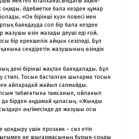
ушы мектеп кітапханасындағы ақын-
 оқиды. Әдебиетке бала кезден құмар
лады. «Он бірінші күз» повесі мен
лық баяндауда сол бір бала кезден
р жазушы өзін жазады деуші еді ғой.
ы бір ерекшелік айқын сезіледі. Бұл
анына сендіретін жазушының өзіндік
 дені бірінші жақтан баяндалады. Бұл
у стилі. Тосын басталған шығарма тосын
рден айпарадай жайып салмайды.
тылсым табиғатына тамсанып, ойланып
 да бірден аңдамай қаласың. «Жынды
сыздар» әңгімесінде де жазушы осы
е қондыру үшін прозаик – сөз етіп
тығымен не шығармасының бұрын-соңды