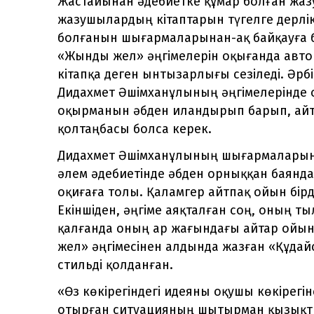
Жастайынан әдебиетке құмар болған жаз
жазушылардың кітаптарын түгелге дерлік
болғанын шығармаларынан-ақ байқауға бо
«Жынды жел» әңгімелерін оқығанда автор
кітапқа деген ынтызарлығы сезіледі. Әрбі
Дидахмет Әшімханұлының әңгімелерінде ос
оқырманын әбден иландырып барып, айтқ
қолтаңбасы болса керек.
Дидахмет Әшімханұлының шығармаларының
әлем әдебиетінде әбден орныққан баянда
оқиғаға толы. Қаламгер айтпақ ойын бі
Екіншіден, әңгіме аяқталған соң, оның 
қалғанда оның ар жағындағы айтар ойын
жел» әңгімесінен алдында жазған «Құдай
стильді қолданған.
«Өз көкірегіндегі идеяны оқушы көкірегін
отырған ситуацияның шытырман қызық