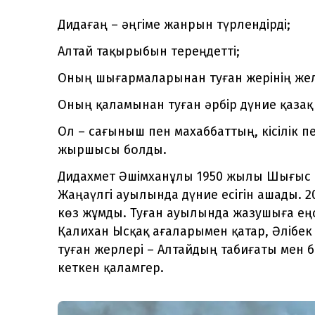
Дидағаң – әңгіме жанрын түрлендірді;
Алтай тақырыбын тереңдетті;
Оның шығармаларынан туған жерінің желі
Оның қаламынан туған әрбір дүние қазақ
Ол – сағыныш пен махаббаттың, кісілік п
жыршысы болды.
Дидахмет Әшімханұлы 1950 жылы Шығыс 
Жаңаүлгі ауылында дүние есігін ашады. 
көз жұмды. Туған ауылында жазушыға еңс
Қалихан Ысқақ ағаларымен қатар, Әлібек
туған жерлері – Алтайдың табиғаты мен
кеткен қаламгер.