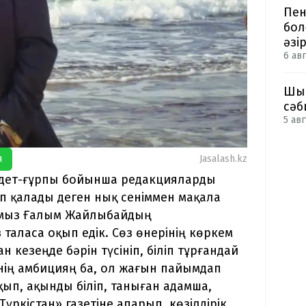
Пен
бол
әзі
6 авг
Шым
сәб
5 авг
я
Jasalash.kz
 әдет-ғұрпы бойынша редакцияларды
п қалады деген нық сеніммен мақала
ғамыз Ғалым Жайлыбайдың
таласа оқып едік. Сөз өнерінің көркем
н кезеңде бәрін түсініп, біліп тұрғандай
ңнің амбицияң ба, ол жағын пайымдап
ып, ақынды біліп, таныған адамша,
Түркістан» газетіне апарып, көзілдірік