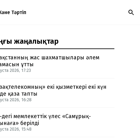
Және Тәртіп
ңғы жаңалықтар
ақстанның жас шахматшылары әлем
амасын ұтты
уста 2026, 17:23
зақтелекомның» екі қызметкері екі күн
нде қаза тапты
уста 2026, 16:28
-дегі мемлекеттік үлес «Самұрық-
ынаға» берілді
уста 2026, 15:48