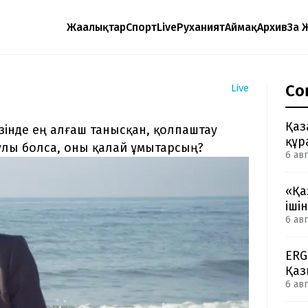
Жаңалықтар
Спорт
Live
Руханият
Аймақ
Архив
Заң 
Со
Live
Қаз
зінде ең алғаш танысқан, қолпаштау
құр
ұлы болса, оны қалай ұмытарсың?
6 авг
«Қа
іші
6 авг
ERG
Қаз
6 авг