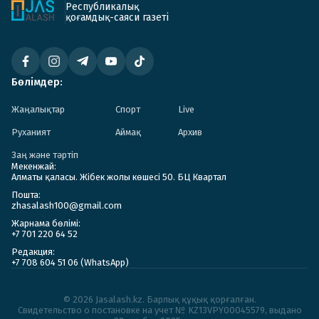
Республикалық
қоғамдық-саяси газеті
Бөлімдер:
Жаңалықтар
Спорт
Live
Руханият
Аймақ
Архив
Заң және тәртіп
Мекенжай:
Алматы қаласы. Жібек жолы көшесі 50. БЦ Квартал
Пошта:
zhasalash100@gmail.com
Жарнама бөлімі:
+7 701 220 64 52
Редакция:
+7 708 604 51 06 (WhatsApp)
© 2026 Jasalash.kz. Барлық құқық қорғалған.
Cвидетельство о постановке на учет № KZ13VPY00045579, выдано