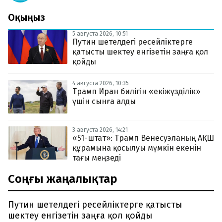
Оқыңыз
5 августа 2026, 10:51
Путин шетелдегі ресейліктерге
қатысты шектеу енгізетін заңға қол
қойды
4 августа 2026, 10:35
Трамп Иран билігін «екіжүзділік»
үшін сынға алды
3 августа 2026, 14:21
«51-штат»: Трамп Венесуэланың АҚШ
құрамына қосылуы мүмкін екенін
тағы меңзеді
Соңғы жаңалықтар
Путин шетелдегі ресейліктерге қатысты
шектеу енгізетін заңға қол қойды