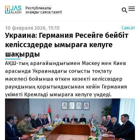
Республикалық
қоғамдық-саяси газеті
10 февраля 2026, 15:15
Саясат
Жаңалықтар
Украина: Германия Ресейге бейбіт
Спорт
Газетке жазылу
Live
келіссөздерде ымыраға келуге
PDF форматтағы газетті ай сайын электронды
Руханият
шақырды
поштаңызға алып отырыңыз. Жаңа нөмір
Аймақ
шыққан сәтте сізге бірден жіберіледі. Тек email
Архив
АҚШ-тың арағайындығымен Мәскеу мен Киев
енгізіңіз, біз қалғанын өзіміз жібереміз.
Заң және тәртіп
арасында Украинадағы соғысты тоқтату
мәселесі бойынша өткен кезекті келіссөздер
Редакциямен байланыс
раундының қорытындысынан кейін Германия
+7 708 604 51 06
Жарнама бөлімі
үкіметі Кремльді ымыраға келуге үндеді.
+7 701 220 64 52
Пошта
zhasalash100@gmail.com