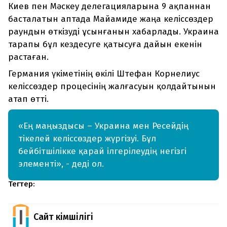
Киев пен Мәскеу делегацияларына 9 ақпаннан
басталатын аптада Майамиде жаңа келіссөздер
раундын өткізуді ұсынғанын хабарлады. Украина
тарапы бұл кездесуге қатысуға дайын екенін
растаған.
Германия үкіметінің өкілі Штефан Корнелиус
келіссөздер процесінің жалғасуын қолдайтынын
атап өтті.
«Ең маңыздысы – Украина мен Ресейдің
тікелей келіссөздер жүргізуі. Бұл
бейбітшілікке қарай ілгерілеудің негізгі
элементі», - деді ол.
Тегтер:
Сайт Әкімшілігі