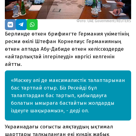
Фото: UAE Government/REUTERS
Берлинде өткен брифингте Германия үкіметінің
ресми өкілі Штефан Корнелиус Германияның
өткен аптада Абу-Дабиде өткен келіссөздерде
«айтарлықтай ілгерілеуді» көргісі келгенін
айтты.
«Мәскеу әлі де максималистік талаптарынан
бас тартпай отыр. Біз Ресейді бұл
талаптардан бас тартып, қабылдауға
болатын ымыраға бастайтын жолдарды
іздеуге шақырамыз», - деді ол.
Украинадағы соғысты аяқтаудың ықтимал
шарттары талқыланған екі күндік жабық