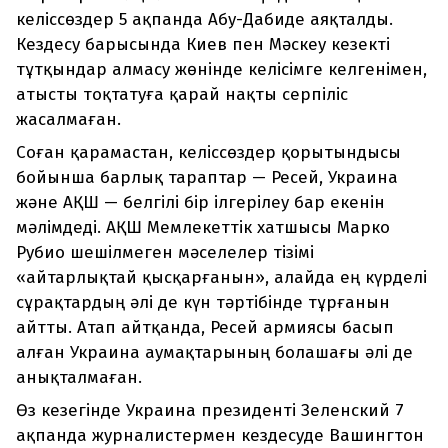
келіссөздер 5 ақпанда Абу-Дабиде аяқталды.
Кездесу барысында Киев пен Мәскеу кезекті
тұтқындар алмасу жөнінде келісімге келгенімен,
атысты тоқтатуға қарай нақты серпіліс
жасалмаған.
Соған қарамастан, келіссөздер қорытындысы
бойынша барлық тараптар — Ресей, Украина
және АҚШ — белгілі бір ілгерілеу бар екенін
мәлімдеді. АҚШ Мемлекеттік хатшысы Марко
Рубио шешілмеген мәселелер тізімі
«айтарлықтай қысқарғанын», алайда ең күрделі
сұрақтардың әлі де күн тәртібінде тұрғанын
айтты. Атап айтқанда, Ресей армиясы басып
алған Украина аумақтарының болашағы әлі де
анықталмаған.
Өз кезегінде Украина президенті Зеленский 7
ақпанда журналистермен кездесуде Вашингтон