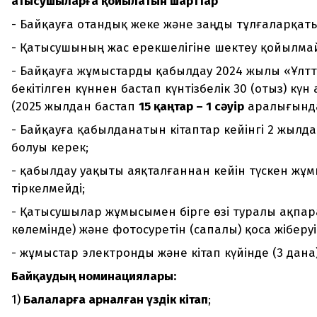
Қатысушыларға қойылатын шарттар
- Байқауға отандық жеке және заңды тұлғаларқат
- Қатысушының жас ерекшелігіне шектеу қойылма
- Байқауға жұмыстарды қабылдау 2024 жылы «Ұлтты
бекітілген күннен бастап күнтізбелік 30 (отыз) кү
(2025 жылдан бастап
15 қаңтар – 1 сәуір
аралығында)
- Байқауға қабылданатын кітаптар кейінгі 2 жылд
болуы керек;
- қабылдау уақыты аяқталғаннан кейін түскен жұ
тіркелмейді;
- Қатысушылар жұмысымен бірге өзі туралы ақпара
көлемінде) және фотосуретін (сапалы) қоса жіберуі 
- жұмыстар электронды және кітап күйінде (3 дан
Байқаудың номинациялары:
1)
Балаларға арналған үздік кітап
;