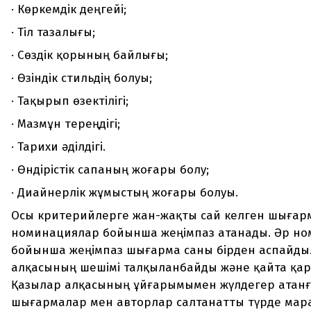
·
Көркемдік деңгейі;
·
Тіл тазалығы;
·
Сөздік қорының байлығы;
·
Өзіндік стильдің болуы;
·
Тақырып өзектілігі;
·
Мазмұн тереңдігі;
·
Тарихи әділдігі.
·
Өндірістік сапаның жоғары болу;
·
Диайнерлік жұмыстың жоғары болуы.
Осы критерийлерге жан-жақты сай келген шығар
номинациялар бойынша жеңімпаз атанады. Әр н
бойынша жеңімпаз шығарма саны бірден аспайды
алқасының шешімі талқыланбайды және қайта қа
Қазылар алқасының ұйғарымымен жүлдегер атан
шығармалар мен авторлар салтанатты түрде мар