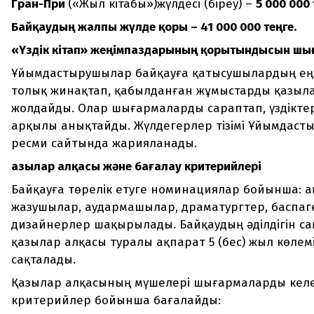
Гран-При
(«Жыл кітабы»)жүлдесі (біреу) –
5 000 000 
Байқаудың жалпы жүлде қоры – 41 000 000 теңге.
«Үздік кітап» жеңімпаздарының қорытындысын шы
Ұйымдастырушылар байқауға қатысушылардың ең
толық жинақтап, қабылданған жұмыстарды қазыл
жолдайды. Олар шығармаларды сараптап, үздіктер
арқылы анықтайды. Жүлдегерлер тізімі Ұйымдас
ресми сайтында жарияланады.
Қазылар алқасы және бағалау критерийлері
Байқауға төрелік етуге номинациялар бойынша: а
жазушылар, аудармашылар, драматургтер, баспаг
дизайнерлер шақырылады. Байқаудың әділдігін са
қазылар алқасы туралы ақпарат 5 (бес) жыл көлем
сақталады.
Қазылар алқасының мүшелері шығармаларды келе
критерийлер бойынша бағалайды: