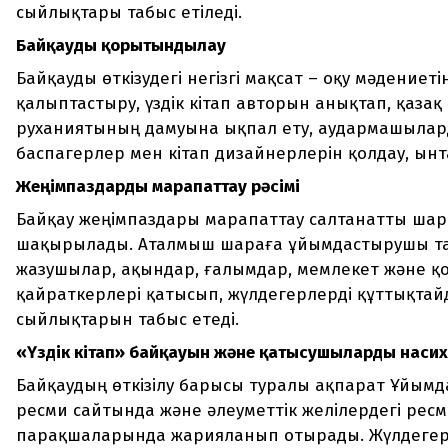
сыйлықтары табыс етіледі.
Байқауды қорытындылау
Байқауды өткізудегі негізгі мақсат – оқу мәдениеті
қалыптастыру, үздік кітап авторын анықтап, қазақ 
руханиятының дамуына ықпал ету, аудармашыла
баспагерлер мен кітап дизайнерлерін қолдау, ын
Жеңімпаздарды марапаттау рәсімі
Байқау жеңімпаздары марапаттау салтанатты ша
шақырылады. Аталмыш шараға ұйымдастырушы тар
жазушылар, ақындар, ғалымдар, мемлекет және қ
қайраткерлері қатысып, жүлдегерлерді құттықта
сыйлықтарын табыс етеді.
«Үздік кітап» байқауын және қатысушыларды насих
Байқаудың өткізілу барысы туралы ақпарат Ұйы
ресми сайтында және әлеуметтік желілердегі рес
парақшаларында жарияланып отырады. Жүлдегер