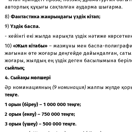
авторлық құқығы сақталған аударма шығарма.
8)
Фантастика жанрындағы үздік кітап;
9)
Үздік баспа.
- кейінгі екі жылда нарықта үздік нәтиже көрсетке
10)
«Жыл кітабы»
– мазмұны мен баспа-полиграф
жағынан өте жоғары деңгейде дайындалған, саты
жоғары, жылдың ең үздік деген басылымына беріл
сыйлық
;
4. Сыйақы мөлшері
Әр номинацияның
(9 номинация)
жалпы жүлде қор
теңге.
1 орын (біреу) – 1 000 000 теңге;
2 орын (екеу) – 750 000 теңге;
3 орын (үшеу) – 500 000 теңге.