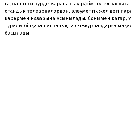
салтанатты түрде марапаттау рәсімі түгел таспағ
отандық телеарналардан, әлеуметтік желідегі па
көрермен назарына ұсынылады. Сонымен қатар, 
туралы бірқатар апталық газет-журналдарға мақ
басылады.