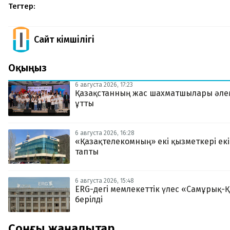
Тегтер:
Сайт Әкімшілігі
Оқыңыз
6 августа 2026, 17:23
Қазақстанның жас шахматшылары әле
ұтты
6 августа 2026, 16:28
«Қазақтелекомның» екі қызметкері екі 
тапты
6 августа 2026, 15:48
ERG-дегі мемлекеттік үлес «Самұрық-
берілді
Соңғы жаңалықтар