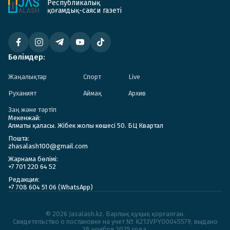
Республикалық
қоғамдық-саяси газеті
Бөлімдер:
Жаңалықтар
Спорт
Live
Руханият
Аймақ
Архив
Заң және тәртіп
Мекенжай:
Алматы қаласы. Жібек жолы көшесі 50. БЦ Квартал
Пошта:
zhasalash100@gmail.com
Жарнама бөлімі:
+7 701 220 64 52
Редакция:
+7 708 604 51 06 (WhatsApp)
© 2026 Jasalash.kz. Барлық құқық қорғалған.
Cвидетельство о постановке на учет № KZ13VPY00045579, выдано
28 ноября 2025 года.