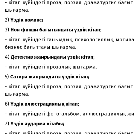
- кітап күйіндегі проза, поэзия, драматургия бағ
шығарма.
2)
Үздік комикс;
3)
Нон фикшн бағытындағы үздік кітап
;
- кітап күйіндегі танымдық, психологиялық, мотив
бизнес бағыттағы шығарма.
4)
Детектив жанрындағы үздік кітап
;
- кітап күйіндегі прозалық шығарма.
5)
Сатира жанрындағы үздік кітап;
- кітап күйіндегі проза, поэзия, драматургия бағ
шығарма.
6)
Үздік илюстрациялық кітап
;
- кітап күйіндегі фото-альбом, иллюстрациялық жи
7)
Үздік аударма кітабы;
- кітап күйіндегі проза, поэзия, драматургия бағ