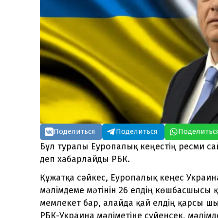
Поделиться
Поделиться
Поделитьс
Бұл туралы Еуропалық кеңестің ресми с
деп хабарлайды РБК.
Құжатқа сәйкес, Еуропалық кеңес Украи
мәлімдеме мәтінін 26 елдің көшбасшысы 
мемлекет бар, алайда қай елдің қарсы ш
РБК-Украина мәліметіне сүйенсек, мәлімд