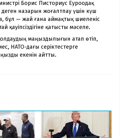
инистрі Борис Писториус Еуроодақ
 деген назарын жоғалтпау үшін күш
, бұл — жай ғана аймақтық шиеленіс
ай қауіпсіздігіне қатысты мәселе.
қолдаудың маңыздылығын атап өтіп,
ес, НАТО-дағы серіктестерге
аңызды екенін айтты.