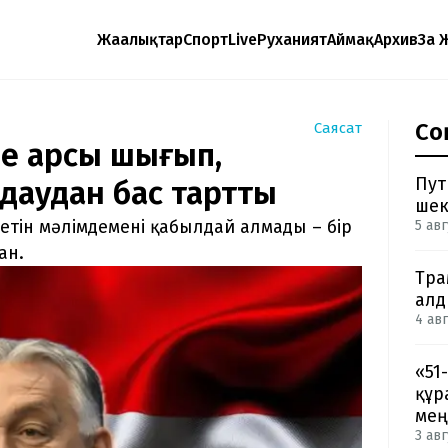
Жаңалықтар
Спорт
Live
Руханият
Аймақ
Архив
Заң 
Со
Саясат
е қарсы шығып,
Пут
лдаудан бас тартты
шек
етін мәлімдемені қабылдай алмады – бір
5 авг
ан.
Тра
ал
4 авг
«51
құр
мең
3 авг