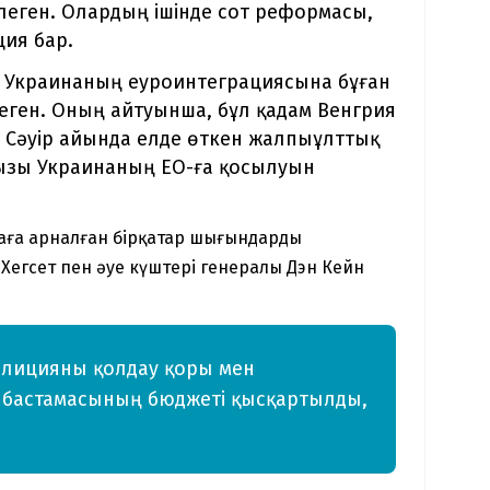
рлеген. Олардың ішінде сот реформасы,
ия бар.
н Украинаның еуроинтеграциясына бұған
деген. Оның айтуынша, бұл қадам Венгрия
н. Сәуір айында елде өткен жалпыұлттық
йызы Украинаның ЕО-ға қосылуын
аға арналған бірқатар шығындарды
Хегсет пен әуе күштері генералы Дэн Кейн
Коалицияны қолдау қоры мен
у бастамасының бюджеті қысқартылды,