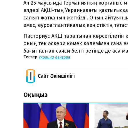
Ал 25 маусымда Германияның қорғаныс м
елдері АҚШ-тың Украинадағы қақтығысқа
салып жатқанын жеткізді. Оның айтуынша
емес, еуроатлантикалық кеңістіктің тұтаст
Писториус АҚШ тарапынан көрсетілетін 
оның тек әскери көмек көлемімен ғана ем
бағытталған саяси белгі ретінде де аса м
Тегтер:
Украина
венгрия
Сайт Әкімшілігі
Оқыңыз