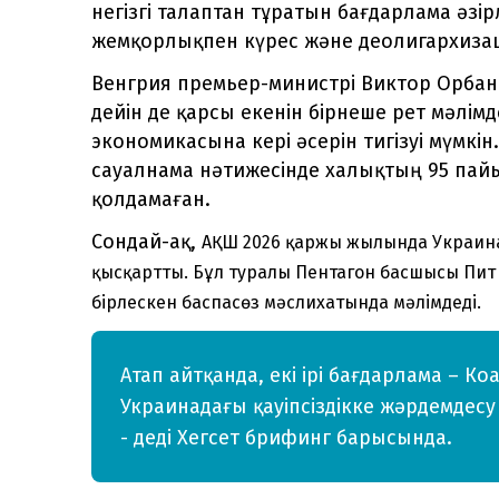
негізгі талаптан тұратын бағдарлама әзі
жемқорлықпен күрес және деолигархизац
Венгрия премьер-министрі Виктор Орба
дейін де қарсы екенін бірнеше рет мәлім
экономикасына кері әсерін тигізуі мүмкі
сауалнама нәтижесінде халықтың 95 па
қолдамаған.
Сондай-ақ,
АҚШ 2026 қаржы жылында Украин
қысқартты. Бұл туралы Пентагон басшысы Пит 
бірлескен баспасөз мәслихатында мәлімдеді.
Атап айтқанда, екі ірі бағдарлама – 
Украинадағы қауіпсіздікке жәрдемдес
- деді Хегсет брифинг барысында.