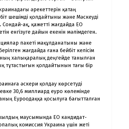
краинадағы әрекеттерін қатаң
йбіт шешімді қолдайтыны және Мәскеуді
Сондай-ақ, қажетті жағдайда ЕО
ін енгізуге дайын екенін мәлімдеген.
нкциялар пакеті мақұлданатыны және
 берілген жағдайда ғана бейбіт келісім
наның халықаралық деңгейде танылған
ық тұтастығын қолдайтынын тағы бір
раинаға әскери қолдау көрсетуді
вке 30,6 миллиард еуро көлемінде
наның Еуроодаққа қосылуға бағытталған
2 жылдың маусымында ЕО кандидат-
опалық комиссия Украина үшін жеті