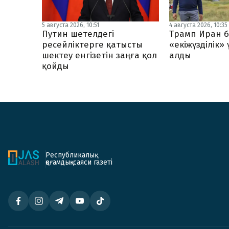
5 августа 2026, 10:51
4 августа 2026, 10:35
Путин шетелдегі
Трамп Иран б
ресейліктерге қатысты
«екіжүзділік»
шектеу енгізетін заңға қол
алды
қойды
Республикалық
қоғамдық-саяси газеті