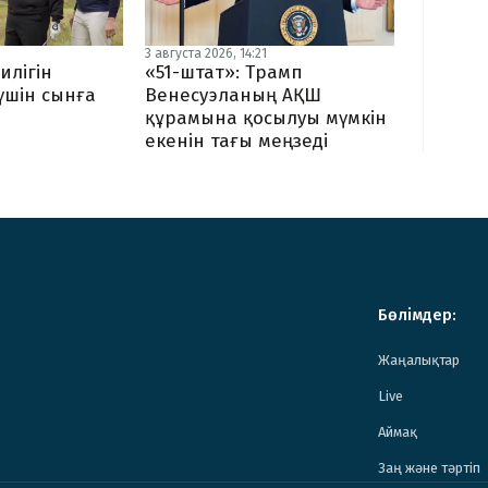
3 августа 2026, 14:21
илігін
«51-штат»: Трамп
 үшін сынға
Венесуэланың АҚШ
құрамына қосылуы мүмкін
екенін тағы меңзеді
Бөлімдер:
Жаңалықтар
Live
Аймақ
Заң және тәртіп