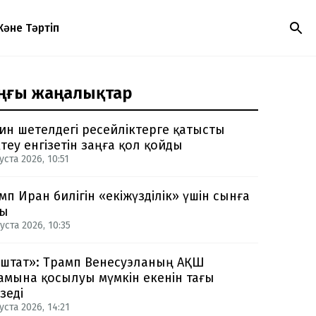
Және Тәртіп
ңғы жаңалықтар
ин шетелдегі ресейліктерге қатысты
теу енгізетін заңға қол қойды
уста 2026, 10:51
мп Иран билігін «екіжүзділік» үшін сынға
ды
уста 2026, 10:35
-штат»: Трамп Венесуэланың АҚШ
амына қосылуы мүмкін екенін тағы
зеді
уста 2026, 14:21