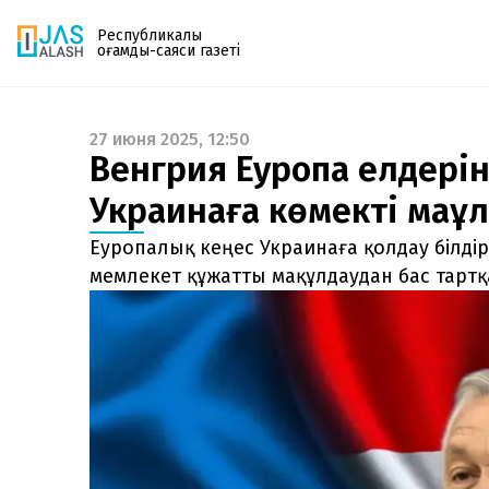
Республикалық
қоғамдық-саяси газеті
27 июня 2025, 12:50
Газетке жазылу
Венгрия Еуропа елдерін
PDF форматтағы газетті ай сайын электронды
Украинаға көмекті мақұ
поштаңызға алып отырыңыз. Жаңа нөмір
шыққан сәтте сізге бірден жіберіледі. Тек email
Еуропалық кеңес Украинаға қолдау білдір
енгізіңіз, біз қалғанын өзіміз жібереміз.
мемлекет құжатты мақұлдаудан бас тартқ