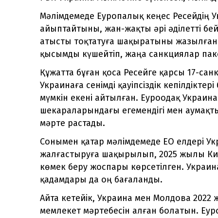
Мәлімдемеде Еуропалық кеңес Ресейдің У
айыптайтыны, жан-жақты әрі әділетті бе
атысты тоқтатуға шақыратыны жазылған. 
қысымды күшейтіп, жаңа санкциялар пакет
Құжатта бұған қоса Ресейге қарсы 17-са
Украинаға сенімді қауіпсіздік кепілдіктері
мүмкін екені айтылған. Еуроодақ Украи
шекараларындағы егемендігі мен аумақт
мәрте растады.
Сонымен қатар мәлімдемеде ЕО елдері Ук
жалғастыруға шақырылып, 2025 жылы Кие
көмек беру жоспары көрсетілген. Украи
қадамдары да оң бағаланды.
Айта кетейік, Украина мен Молдова 202
мемлекет мәртебесін алған болатын. Еур