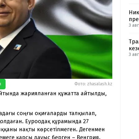
Ник
пре
3 авг
Тра
кез
3 авг
я
Фото: zhasalash.kz
айтында жарияланған құжатта айтылды,
надағы соңғы оқиғаларды талқылап,
қолдаған. Еуроодақ құрамында 27
ыққаны нақты көрсетілмеген. Дегенмен
емеге қарсы дауыс берген – Венгрия.