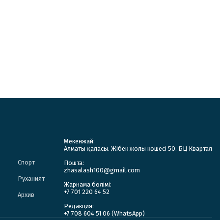
Мекенжай:
Алматы қаласы. Жібек жолы көшесі 50. БЦ Квартал
Спорт
Пошта:
zhasalash100@gmail.com
Руханият
Жарнама бөлімі:
+7 701 220 64 52
Архив
Редакция:
+7 708 604 51 06 (WhatsApp)