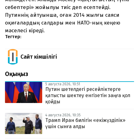
себептері» жойылуы тиіс деп есептейді.
Путиннің айтуынша, оған 2014 жылғы саяси
оқиғалардың салдары мен НАТО-ның кеңею
мәселесі кіреді.
Тегтер:
Сайт Әкімшілігі
Оқыңыз
5 августа 2026, 10:51
Путин шетелдегі ресейліктерге
қатысты шектеу енгізетін заңға қол
қойды
4 августа 2026, 10:35
Трамп Иран билігін «екіжүзділік»
үшін сынға алды