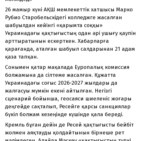
26 мамыр күні АҚШ мемлекеттік хатшысы Марко
Рубио Старобельскідегі колледжге жасалған
шабуылдан кейінгі «қарымта соққы»
Украинадағы қақтығыстың одан әрі ушығу қаупін
арттыратынын ескерткен. Хабарларға
қарағанда, аталған шабуыл салдарынан 21 адам
қаза тапқан.
Сонымен қатар мақалада Еуропалық комиссия
болжамына да сілтеме жасалған. Құжатта
Украинадағы соғыс 2026-2027 жылдары да
жалғасуы мүмкін екені айтылған. Негізгі
сценарий бойынша, геосаяси шиеленіс жоғары
деңгейде сақталып, Ресейге қарсы санкциялар
бүкіл болжам кезеңінде күшінде қала береді.
Кремль бұған дейін де Ресей қақтығысты бейбіт
жолмен аяқтауды қолдайтынын бірнеше рет
мәлімдеген. Алайда Мәскеу «қақтығыстың түпкі