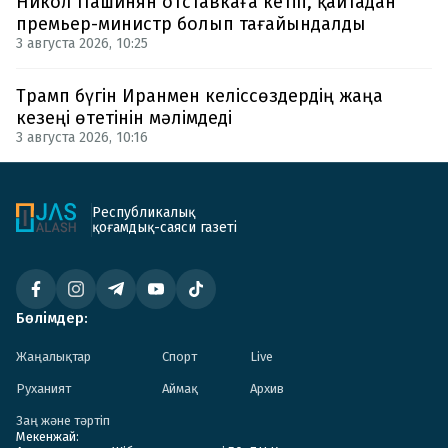
Никол Пашинян отставкаға кетіп, қайтадан
премьер-министр болып тағайындалды
3 августа 2026, 10:25
Трамп бүгін Иранмен келіссөздердің жаңа
кезеңі өтетінін мәлімдеді
3 августа 2026, 10:16
Республикалық
қоғамдық-саяси газеті
Бөлімдер:
Жаңалықтар
Спорт
Live
Руханият
Аймақ
Архив
Заң және тәртіп
Мекенжай: