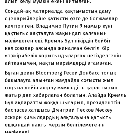
алып келуі мүмкін екені айтылған.
Сондай-ақ материалда қақтығыстың даму
сценарийлеріне қатысты өзге де болжамдар
келтірілген. Владимир Путин 9 мамыр күні
қақтығыс аяқталуға жақындап қалғанын
мәлімдеген еді. Кремль бұл пікірдің бейбіт
келіссөздер аясында жиналған белгілі бір
«тәжірибелік қорытындыларға» негізделгенін
айтқанымен, нақты мерзімдерді атамаған.
Бұған дейін Bloomberg Ресей Донбасс толық
бақылауға алынған жағдайда соғысты жыл
соңына дейін аяқтау мүмкіндігін қарастырып
жатыр деп хабарлаған болатын. Алайда Кремль
бұл ақпаратты жоққа шығарып, президенттің
баспасөз хатшысы Дмитрий Песков Мәскеу
әскери қимылдардың аяқталуына қатысты
ешқандай нақты мерзім белгілемегенін
мәлімдеді.