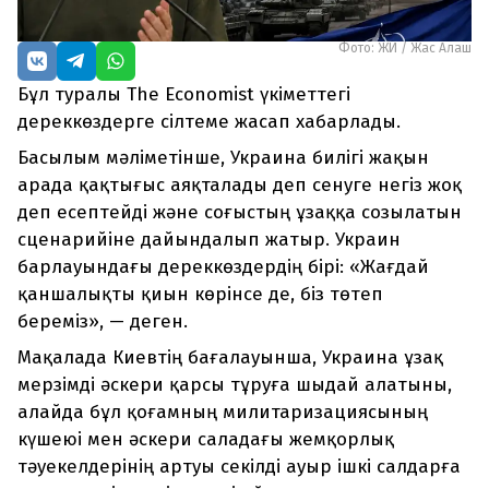
Фото: ЖИ / Жас Алаш
Бұл туралы The Economist үкіметтегі
дереккөздерге сілтеме жасап хабарлады.
Басылым мәліметінше, Украина билігі жақын
арада қақтығыс аяқталады деп сенуге негіз жоқ
деп есептейді және соғыстың ұзаққа созылатын
сценарийіне дайындалып жатыр. Украин
барлауындағы дереккөздердің бірі: «Жағдай
қаншалықты қиын көрінсе де, біз төтеп
береміз», — деген.
Мақалада Киевтің бағалауынша, Украина ұзақ
мерзімді әскери қарсы тұруға шыдай алатыны,
алайда бұл қоғамның милитаризациясының
күшеюі мен әскери саладағы жемқорлық
тәуекелдерінің артуы секілді ауыр ішкі салдарға