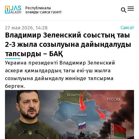
Республикалық
қоғамдық-саяси газеті
27 мая 2026, 14:28
Саясат
Жаңалықтар
Владимир Зеленский соғыстың тағы
Спорт
Газетке жазылу
Live
2-3 жылға созылуына дайындалуды
PDF форматтағы газетті ай сайын электронды
Руханият
тапсырды – БАҚ
поштаңызға алып отырыңыз. Жаңа нөмір
Аймақ
шыққан сәтте сізге бірден жіберіледі. Тек email
Архив
Украина президенті Владимир Зеленский
енгізіңіз, біз қалғанын өзіміз жібереміз.
Заң және тәртіп
әскери қимылдардың тағы екі-үш жылға
созылуына дайындалу жөнінде тапсырма
Редакциямен байланыс
берген.
+7 708 604 51 06
Жарнама бөлімі
+7 701 220 64 52
Пошта
zhasalash100@gmail.com