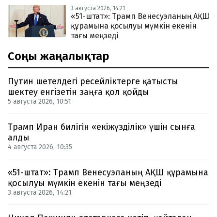
3 августа 2026, 14:21
«51-штат»: Трамп Венесуэланың АҚШ
құрамына қосылуы мүмкін екенін
тағы меңзеді
Соңғы жаңалықтар
Путин шетелдегі ресейліктерге қатысты
шектеу енгізетін заңға қол қойды
5 августа 2026, 10:51
Трамп Иран билігін «екіжүзділік» үшін сынға
алды
4 августа 2026, 10:35
«51-штат»: Трамп Венесуэланың АҚШ құрамына
қосылуы мүмкін екенін тағы меңзеді
3 августа 2026, 14:21