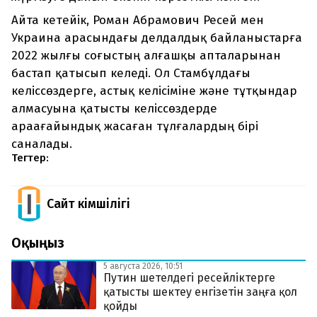
Айта кетейік, Роман Абрамович Ресей мен
Украина арасындағы делдалдық байланыстарға
2022 жылғы соғыстың алғашқы апталарынан
бастап қатысып келеді. Ол Стамбұлдағы
келіссөздерге, астық келісіміне және тұтқындар
алмасуына қатысты келіссөздерде
араағайындық жасаған тұлғалардың бірі
саналады.
Тегтер:
Сайт Әкімшілігі
Оқыңыз
5 августа 2026, 10:51
Путин шетелдегі ресейліктерге
қатысты шектеу енгізетін заңға қол
қойды