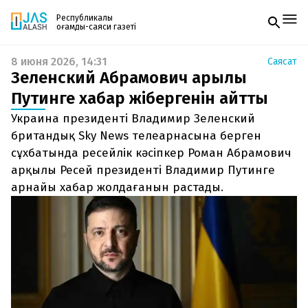
Республикалық
қоғамдық-саяси газеті
8 июня 2026, 14:31
Саясат
Жаңалықтар
Зеленский Абрамович арқылы
Спорт
Газетке жазылу
Live
Путинге хабар жібергенін айтты
PDF форматтағы газетті ай сайын электронды
Руханият
Украина президенті Владимир Зеленский
поштаңызға алып отырыңыз. Жаңа нөмір
Аймақ
шыққан сәтте сізге бірден жіберіледі. Тек email
британдық Sky News телеарнасына берген
Архив
енгізіңіз, біз қалғанын өзіміз жібереміз.
Заң және тәртіп
сұхбатында ресейлік кәсіпкер Роман Абрамович
арқылы Ресей президенті Владимир Путинге
Редакциямен байланыс
арнайы хабар жолдағанын растады.
+7 708 604 51 06
Жарнама бөлімі
+7 701 220 64 52
Пошта
zhasalash100@gmail.com