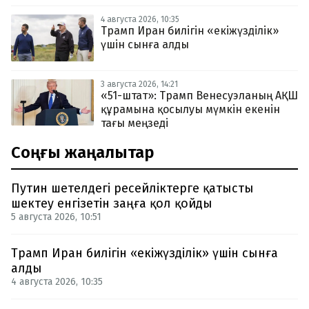
4 августа 2026, 10:35
Трамп Иран билігін «екіжүзділік»
үшін сынға алды
3 августа 2026, 14:21
«51-штат»: Трамп Венесуэланың АҚШ
құрамына қосылуы мүмкін екенін
тағы меңзеді
Соңғы жаңалықтар
Путин шетелдегі ресейліктерге қатысты
шектеу енгізетін заңға қол қойды
5 августа 2026, 10:51
Трамп Иран билігін «екіжүзділік» үшін сынға
алды
4 августа 2026, 10:35