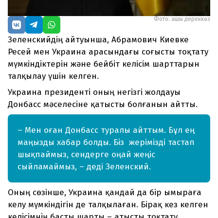
Фото: ашық дереккөз
Зеленскийдің айтуынша, Абрамович Киевке
Ресей мен Украина арасындағы соғысты тоқтату
мүмкіндіктерін және бейбіт келісім шарттарын
талқылау үшін келген.
Украина президенті оның негізгі жолдауы
Донбасс мәселесіне қатысты болғанын айтты.
– Мен оған Донбасс туралы айттым. Бұл ең
маңызды хабар болды. Біз жерімізді тастап
шықпаймыз, сендерге оңай жеңіс
сыйламаймыз, – деді Зеленский.
Оның сөзінше, Украина қандай да бір ымыраға
келу мүмкіндігін де талқылаған. Бірақ кез келген
келісімнің басты шарты – атысты тоқтату.