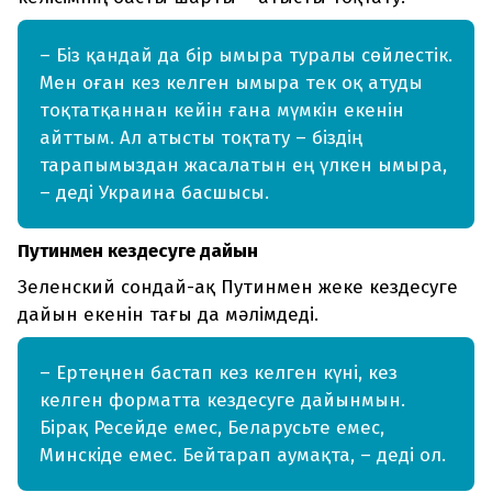
– Біз қандай да бір ымыра туралы сөйлестік.
Мен оған кез келген ымыра тек оқ атуды
тоқтатқаннан кейін ғана мүмкін екенін
айттым. Ал атысты тоқтату – біздің
тарапымыздан жасалатын ең үлкен ымыра,
– деді Украина басшысы.
Путинмен кездесуге дайын
Зеленский сондай-ақ Путинмен жеке кездесуге
дайын екенін тағы да мәлімдеді.
– Ертеңнен бастап кез келген күні, кез
келген форматта кездесуге дайынмын.
Бірақ Ресейде емес, Беларусьте емес,
Минскіде емес. Бейтарап аумақта, – деді ол.