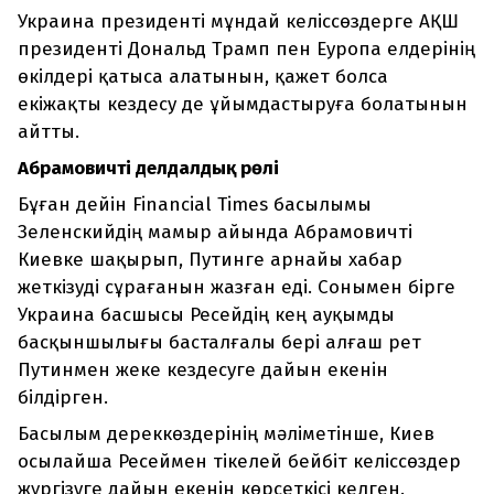
Украина президенті мұндай келіссөздерге АҚШ
президенті Дональд Трамп пен Еуропа елдерінің
өкілдері қатыса алатынын, қажет болса
екіжақты кездесу де ұйымдастыруға болатынын
айтты.
Абрамовичтің делдалдық рөлі
Бұған дейін Financial Times басылымы
Зеленскийдің мамыр айында Абрамовичті
Киевке шақырып, Путинге арнайы хабар
жеткізуді сұрағанын жазған еді. Сонымен бірге
Украина басшысы Ресейдің кең ауқымды
басқыншылығы басталғалы бері алғаш рет
Путинмен жеке кездесуге дайын екенін
білдірген.
Басылым дереккөздерінің мәліметінше, Киев
осылайша Ресеймен тікелей бейбіт келіссөздер
жүргізуге дайын екенін көрсеткісі келген.