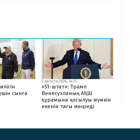
3 августа 2026, 14:21
илігін
«51-штат»: Трамп
 үшін сынға
Венесуэланың АҚШ
құрамына қосылуы мүмкін
екенін тағы меңзеді