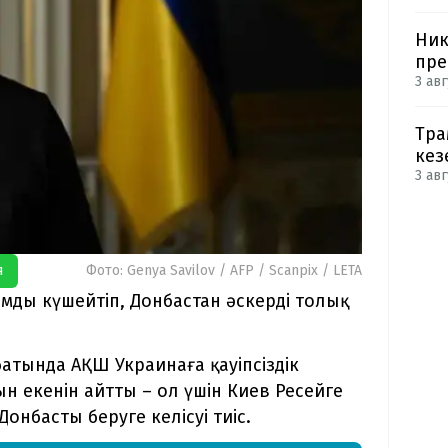
Ник
пре
3 авг
Тра
кез
3 авг
я
Фото: Genya Savilov / AFP / Scanpix / LETA
ды күшейтіп, Донбастан әскерді толық
батында АҚШ Украинаға қауіпсіздік
ын екенін айтты – ол үшін Киев Ресейге
онбасты беруге келісуі тиіс.