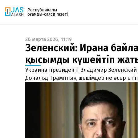
Республикалық
қоғамдық-саяси газеті
26 марта 2026, 11:19
Газетке жазылу
Зеленский: Иранға бай
PDF форматтағы газетті ай сайын электронды
қысымды күшейтіп жат
поштаңызға алып отырыңыз. Жаңа нөмір
шыққан сәтте сізге бірден жіберіледі. Тек email
Украина президенті Владимир Зеленский
енгізіңіз, біз қалғанын өзіміз жібереміз.
Дональд Трамптың шешімдеріне әсер етіп