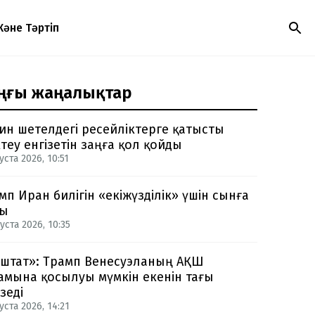
Және Тәртіп
ңғы жаңалықтар
ин шетелдегі ресейліктерге қатысты
теу енгізетін заңға қол қойды
уста 2026, 10:51
мп Иран билігін «екіжүзділік» үшін сынға
ды
уста 2026, 10:35
-штат»: Трамп Венесуэланың АҚШ
амына қосылуы мүмкін екенін тағы
зеді
уста 2026, 14:21