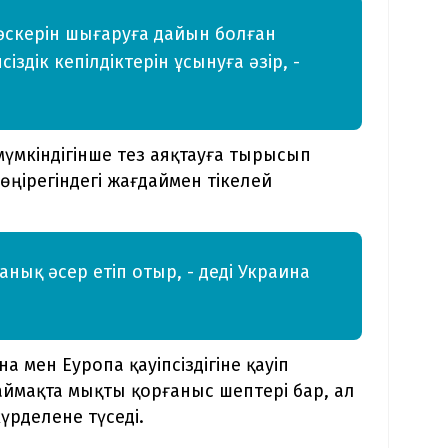
әскерін шығаруға дайын болған
іздік кепілдіктерін ұсынуға әзір, -
үмкіндігінше тез аяқтауға тырысып
төңірегіндегі жағдаймен тікелей
ық әсер етіп отыр, - деді Украина
 мен Еуропа қауіпсіздігіне қауіп
 аймақта мықты қорғаныс шептері бар, ал
үрделене түседі.