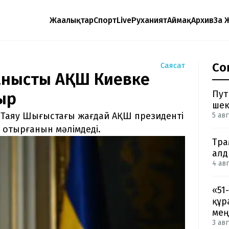
Жаңалықтар
Спорт
Live
Руханият
Аймақ
Архив
Заң 
Со
Саясат
ланысты АҚШ Киевке
Пут
ыр
шек
 Таяу Шығыстағы жағдай АҚШ президенті
5 авг
 отырғанын мәлімдеді.
Тра
ал
4 авг
«51
құр
мең
3 авг