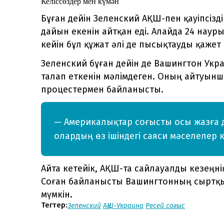
Келіссөздер мен күмән
Бұған дейін Зеленский АҚШ-пен қауіпсізді
дайын екенін айтқан еді. Алайда 24 наур
кейін бұл құжат әлі де пысықтауды қажет е
Зеленский бұған дейін де Вашингтон Укр
талап еткенін мәлімдеген. Оның айтуынш
процестермен байланысты.
— Америкалықтар соғысты осы жазға д
олардың өз ішіндегі саяси мәселелер кү
Айта кетейік, АҚШ-та сайлауалды кезеңні
Соған байланысты Вашингтонның сыртқы
мүмкін.
Тегтер:
Зеленский
АҚШ-Украина
Ресей соғыс