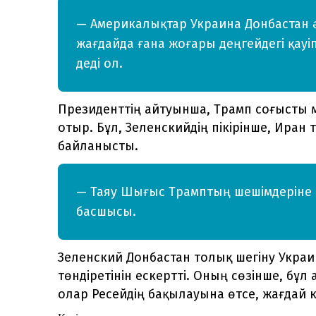
— Америкалықтар Украина Донбастан 
жағдайда ғана жоғары деңгейдегі қауіпс
деді ол.
Президенттің айтуынша, Трамп соғысты м
отыр. Бұл, Зеленскийдің пікірінше, Иран 
байланысты.
— Таяу Шығыс Трамптың шешімдеріне ан
басшысы.
Зеленский Донбастан толық шегіну Украина
төндіретінін ескертті. Оның сөзінше, бұл
олар Ресейдің бақылауына өтсе, жағдай к