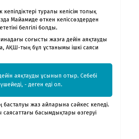
к кепілдіктері туралы келісім толық
ызда Майамиде өткен келіссөздерден
тетіні белгілі болды.
аинадағы соғысты жазға дейін аяқтауды
а, АҚШ-тың бұл ұстанымы ішкі саяси
ейін аяқтауды ұсынып отыр. Себебі
шейеді, - деген еді ол.
ң басталуы жаз айларына сәйкес келеді.
 саясаттағы басымдықтары өзгеруі