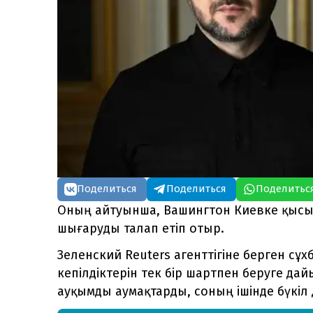
Поделиться
Поделиться
Поделитьс
Оның айтуынша, Вашингтон Киевке қысым
шығаруды талап етіп отыр.
Зеленский Reuters агенттігіне берген сұх
кепілдіктерін тек бір шартпен беруге дай
ауқымды аумақтарды, соның ішінде бүкіл Д