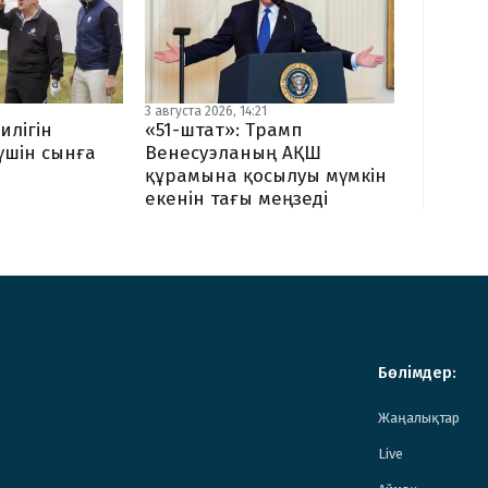
3 августа 2026, 14:21
илігін
«51-штат»: Трамп
 үшін сынға
Венесуэланың АҚШ
құрамына қосылуы мүмкін
екенін тағы меңзеді
Бөлімдер:
Жаңалықтар
Live