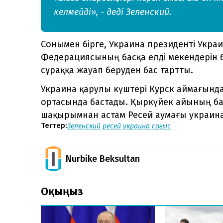
келмейді», - деді Зеленский.
Сонымен бірге, Украина президенті Укра
Федерациясының басқа елді мекендерін 
сұраққа жауап беруден бас тартты.
Украина қарулы күштері Курск аймағын
ортасында бастады. Қыркүйек айының б
шақырымнан астам Ресей аумағы украин
Тегтер:
Зеленский
ресей украина соғыс
Nurbike Beksultan
Оқыңыз