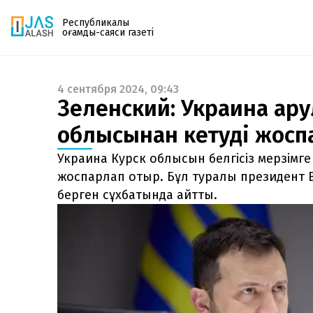
Республикалық
қоғамдық-саяси газеті
4 сентября 2024, 09:43
Газетке жазылу
Зеленский: Украина қар
PDF форматтағы газетті ай сайын электронды
облысынан кетуді жоспа
поштаңызға алып отырыңыз. Жаңа нөмір
шыққан сәтте сізге бірден жіберіледі. Тек email
Украина Курск облысын белгісіз мерзімг
енгізіңіз, біз қалғанын өзіміз жібереміз.
жоспарлап отыр. Бұл туралы президент
берген сұхбатында айтты.