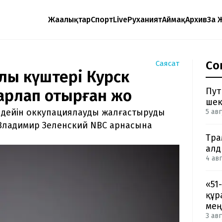
Жаңалықтар
Спорт
Live
Руханият
Аймақ
Архив
Заң 
Со
Саясат
улы күштері Курск
Пут
рлап отырған жоқ
шек
е дейін оккупациялауды жалғастыруды
5 авг
 Владимир Зеленский NBC арнасына
Тра
ал
4 авг
«51
құр
мең
3 авг