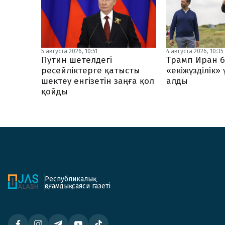
5 августа 2026, 10:51
4 августа 2026, 10:35
Путин шетелдегі
Трамп Иран б
ресейліктерге қатысты
«екіжүзділік»
шектеу енгізетін заңға қол
алды
қойды
Республикалық
қоғамдық-саяси газеті