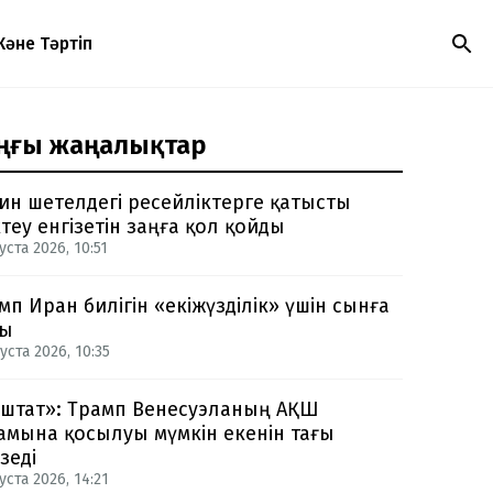
Және Тәртіп
ңғы жаңалықтар
ин шетелдегі ресейліктерге қатысты
теу енгізетін заңға қол қойды
уста 2026, 10:51
мп Иран билігін «екіжүзділік» үшін сынға
ды
уста 2026, 10:35
-штат»: Трамп Венесуэланың АҚШ
амына қосылуы мүмкін екенін тағы
зеді
уста 2026, 14:21