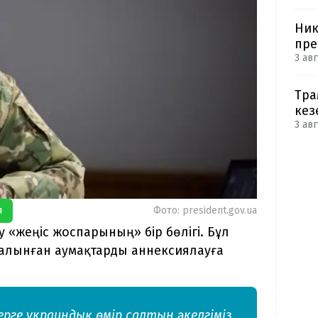
Ник
пре
3 авг
Тра
кез
3 авг
я
Фото: president.gov.ua
 «жеңіс жоспарының» бір бөлігі. Бұл
 алынған аумақтарды аннексиялауға
 жерге украиндық өмір салтын әкелгіміз