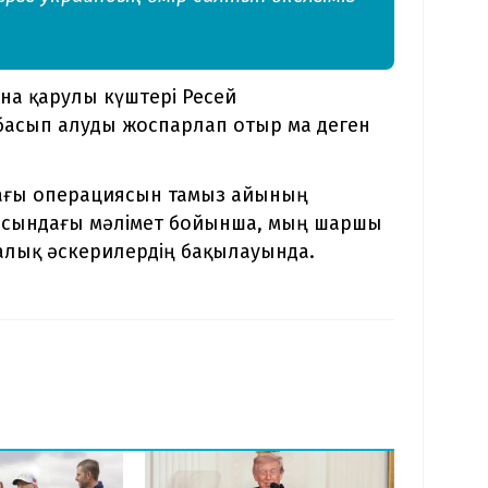
ина қарулы күштері Ресей
басып алуды жоспарлап отыр ма деген
дағы операциясын тамыз айының
асындағы мәлімет бойынша, мың шаршы
алық әскерилердің бақылауында.