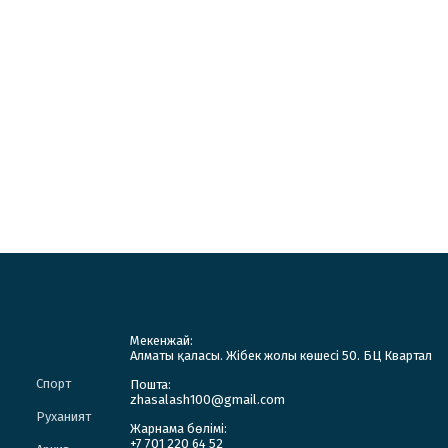
Мекенжай:
Алматы қаласы. Жібек жолы көшесі 50. БЦ Квартал
Спорт
Пошта:
zhasalash100@gmail.com
Руханият
Жарнама бөлімі:
+7 701 220 64 52