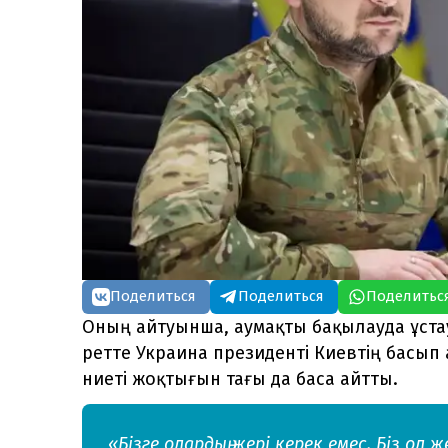
Поделиться
Поделиться
Поделитьс
Оның айтуынша, аумақты бақылауда ұстау
ретте Украина президенті Киевтің басып
ниеті жоқтығын тағы да баса айтты.
«Бізге олардың жері керек емес. Біз ол