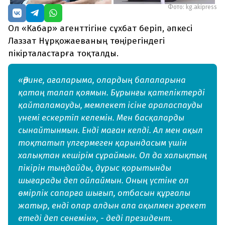
Фото: kg.akipress
Ол «Кабар» агенттігіне сұхбат беріп, әпкесі
Лаззат Нұрқожаеваның төңірегіндегі
пікірталастарға тоқталды.
«Әрине, ағаларыма, олардың балаларына
қатаң талап қоямын. Бұрынғы қателіктерді
қайталамауды, мемлекет ісіне араласпауды
үнемі ескертіп келемін. Мен басқаларды
сынайтынмын. Енді маған келді. Ал мен ақыл
тоқтатып үлгермеген қарындасым үшін
халықтан кешірім сұраймын. Ол да халықтың
пікірін тыңдайды, дұрыс қорытынды
шығарады деп ойлаймын. Оның үстіне ол
өмірлік сапарға шығып, отбасын құрғалы
жатыр, енді олар алдын ала ақылмен әрекет
етеді деп сенемін», - деді президент.