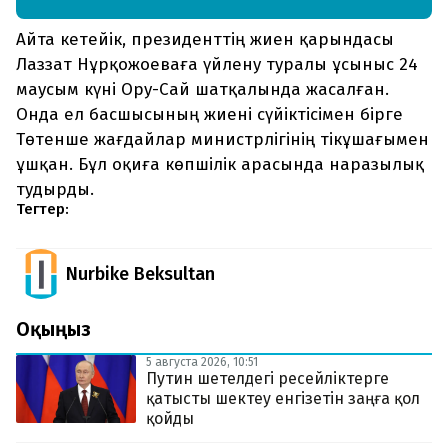
Айта кетейік, президенттің жиен қарындасы
Лаззат Нұрқожоеваға үйлену туралы ұсыныс 24
маусым күні Ору-Сай шатқалында жасалған.
Онда ел басшысының жиені сүйіктісімен бірге
Төтенше жағдайлар министрлігінің тікұшағымен
ұшқан. Бұл оқиға көпшілік арасында наразылық
тудырды.
Тегтер:
Nurbike Beksultan
Оқыңыз
5 августа 2026, 10:51
Путин шетелдегі ресейліктерге
қатысты шектеу енгізетін заңға қол
қойды