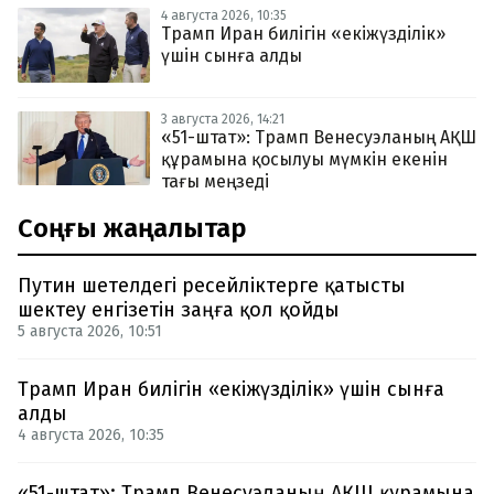
4 августа 2026, 10:35
Трамп Иран билігін «екіжүзділік»
үшін сынға алды
3 августа 2026, 14:21
«51-штат»: Трамп Венесуэланың АҚШ
құрамына қосылуы мүмкін екенін
тағы меңзеді
Соңғы жаңалықтар
Путин шетелдегі ресейліктерге қатысты
шектеу енгізетін заңға қол қойды
5 августа 2026, 10:51
Трамп Иран билігін «екіжүзділік» үшін сынға
алды
4 августа 2026, 10:35
«51-штат»: Трамп Венесуэланың АҚШ құрамына